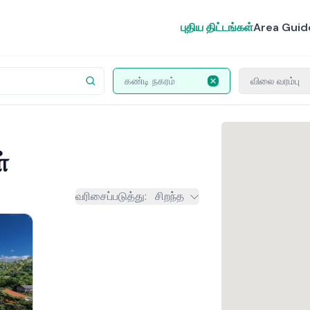
புதிய திட்டங்கள்
Area Guid
கண்டி நகரம்
விலை வரம்பு
்
வரிசைப்படுத்து
:
சிறந்த