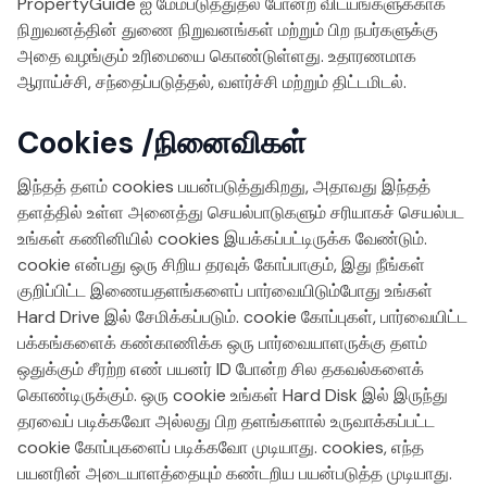
PropertyGuide ஐ மேம்படுத்துதல் போன்ற விடயங்களுக்காக
நிறுவனத்தின் துணை நிறுவனங்கள் மற்றும் பிற நபர்களுக்கு
அதை வழங்கும் உரிமையை கொண்டுள்ளது. உதாரணமாக
ஆராய்ச்சி, சந்தைப்படுத்தல், வளர்ச்சி மற்றும் திட்டமிடல்.
Cookies /நினைவிகள்
இந்தத் தளம் cookies பயன்படுத்துகிறது, அதாவது இந்தத்
தளத்தில் உள்ள அனைத்து செயல்பாடுகளும் சரியாகச் செயல்பட
உங்கள் கணினியில் cookies இயக்கப்பட்டிருக்க வேண்டும்.
cookie என்பது ஒரு சிறிய தரவுக் கோப்பாகும், இது நீங்கள்
குறிப்பிட்ட இணையதளங்களைப் பார்வையிடும்போது உங்கள்
Hard Drive இல் சேமிக்கப்படும். cookie கோப்புகள், பார்வையிட்ட
பக்கங்களைக் கண்காணிக்க ஒரு பார்வையாளருக்கு தளம்
ஒதுக்கும் சீரற்ற எண் பயனர் ID போன்ற சில தகவல்களைக்
கொண்டிருக்கும். ஒரு cookie உங்கள் Hard Disk இல் இருந்து
தரவைப் படிக்கவோ அல்லது பிற தளங்களால் உருவாக்கப்பட்ட
cookie கோப்புகளைப் படிக்கவோ முடியாது. cookies, எந்த
பயனரின் அடையாளத்தையும் கண்டறிய பயன்படுத்த முடியாது.