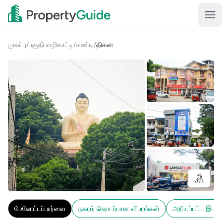
முகப்பு
/
பகுதி வழிகாட்டி
/
கண்டி
/
திகன
2+
மேலோட்டப்பார்வை
நகரம் தொடர்பான விபரங்கள்
அறியப்பட்ட இடங்