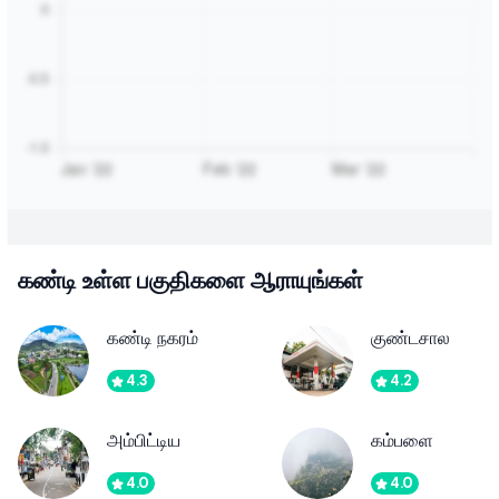
கண்டி உள்ள பகுதிகளை ஆராயுங்கள்
கண்டி நகரம்
குண்டசால
4.3
4.2
அம்பிட்டிய
கம்பளை
4.0
4.0