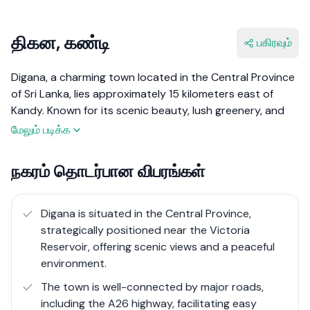
திகன, கண்டி
பகிரவும்
Digana, a charming town located in the Central Province
of Sri Lanka, lies approximately 15 kilometers east of
Kandy. Known for its scenic beauty, lush greenery, and
tranquil environment, Digana is a popular residential and
மேலும் படிக்க
recreational area. The town is situated near the Victoria
Reservoir, offering stunning views and a variety of
நகரம் தொடர்பான விபரங்கள்
outdoor activities. Digana’s strategic location and
serene atmosphere make it an ideal destination for
those seeking a peaceful retreat close to the
Digana is situated in the Central Province,
conveniences of Kandy.
strategically positioned near the Victoria
Reservoir, offering scenic views and a peaceful
The local economy is driven by agriculture, tourism, and
environment.
small-scale industries. The real estate market in Digana
The town is well-connected by major roads,
includes residential properties, holiday homes, and
including the A26 highway, facilitating easy
investment opportunities in tourism and eco-friendly