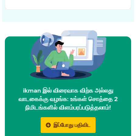
ikman இல் விரைவாக விற்க அல்லது
வாடகைக்கு வழங்க: உங்கள் சொத்தை 2
நிமிடங்களில் விளம்பரப்படுத்தலாம்!
இப்போது பதிவிட