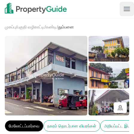
முகப்பு
/
பகுதி வழிகாட்டி
/
கண்டி
/
தும்பனை
1+
மேலோட்டப்பார்வை
நகரம் தொடர்பான விபரங்கள்
அறியப்பட்ட இடங்