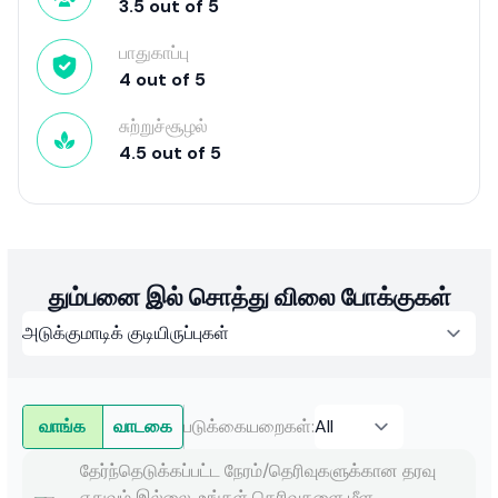
3.5
out of
5
பாதுகாப்பு
4
out of
5
சுற்றுச்சூழல்
4.5
out of
5
தும்பனை இல் சொத்து விலை போக்குகள்
வாங்க
வாடகை
படுக்கையறைகள்
:
தேர்ந்தெடுக்கப்பட்ட நேரம்/தெரிவுகளுக்கான தரவு
எதுவும் இல்லை. உங்கள் தெரிவுகளை மீள