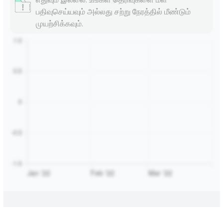
பதிவுசெய்யவும் அல்லது சற்று நேரத்தில் மீண்டும்
முயற்சிக்கவும்.