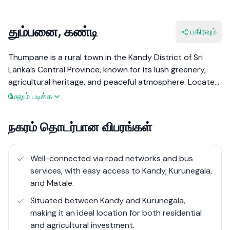
தும்பனை, கண்டி
பகிரவும்
Thumpane is a rural town in the Kandy District of Sri
Lanka’s Central Province, known for its lush greenery,
agricultural heritage, and peaceful atmosphere. Located
between Kandy and Kurunegala, this area offers a blend
மேலும் படிக்க
of scenic landscapes and small-town charm. The rolling
hills, tea plantations, and paddy fields define the region’s
நகரம் தொடர்பான விபரங்கள்
character, making it an ideal destination for those who
appreciate nature and a relaxed lifestyle.
Well-connected via road networks and bus
Agriculture plays a vital role in the local economy, with
services, with easy access to Kandy, Kurunegala,
tea, spices, and vegetable cultivation being the primary
and Matale.
sources of income. The area has a close-knit community,
Situated between Kandy and Kurunegala,
where traditional Sri Lankan values and customs are
making it an ideal location for both residential
deeply embedded in daily life. While Thumpane does not
and agricultural investment.
have the urban facilities of a major city, it provides