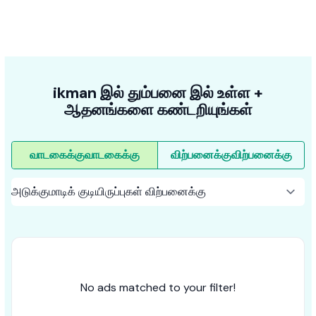
ikman இல் தும்பனை இல் உள்ள +
ஆதனங்களை கண்டறியுங்கள்
வாடகைக்கு
வாடகைக்கு
விற்பனைக்கு
விற்பனைக்கு
No ads matched to your filter!