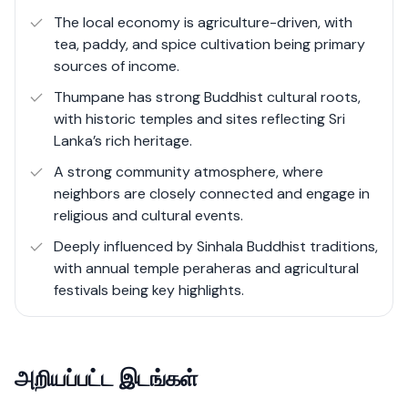
essential amenities, including schools, healthcare
The local economy is agriculture-driven, with
centers, and local markets.
tea, paddy, and spice cultivation being primary
sources of income.
Real estate in Thumpane is relatively affordable, with
Thumpane has strong Buddhist cultural roots,
land available for residential, agricultural, and commercial
with historic temples and sites reflecting Sri
purposes. Its proximity to Kandy city makes it an
Lanka’s rich heritage.
attractive choice for those looking for a peaceful living
A strong community atmosphere, where
environment while maintaining access to urban
neighbors are closely connected and engage in
conveniences. With ongoing infrastructure
religious and cultural events.
improvements, Thumpane is gradually emerging as an
appealing location for long-term investments.
Deeply influenced by Sinhala Buddhist traditions,
with annual temple peraheras and agricultural
festivals being key highlights.
அறியப்பட்ட இடங்கள்