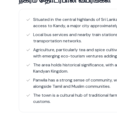
nature while still having access to essential
infrastructure, Panwila is gradually becoming
and investors interested in sustainable livin
Situated in the central highlands of Sri Lan
access to Kandy, a major city approximatel
Local bus services and nearby train station
transportation networks.
Agriculture, particularly tea and spice cult
with emerging eco-tourism ventures adding d
The area holds historical significance, with
Kandyan Kingdom.
Panwila has a strong sense of community, w
alongside Tamil and Muslim communities.
The town is a cultural hub of traditional farm
customs.