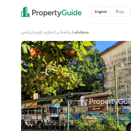
English
සිංහල
முகப்பு
/
பகுதி வழிகாட்டி
/
கண்டி
/
பன்விலை