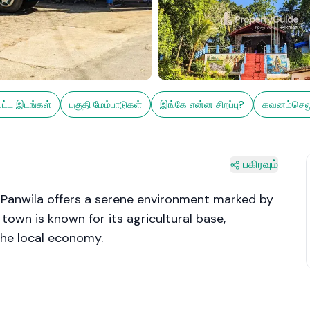
பட்ட இடங்கள்
பகுதி மேம்பாடுகள்
இங்கே என்ன சிறப்பு?
கவனம்செலு
பகிரவும்
ct, Panwila offers a serene environment marked by
town is known for its agricultural base,
the local economy.
d small streams, Panwila provides a refreshing
hose seeking tranquility and a connection to