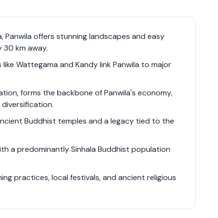
 amenities. With its scenic views and growing
 an attractive destination for both residents
g or eco-tourism ventures.
ka, Panwila offers stunning landscapes and easy
y 30 km away.
s like Wattegama and Kandy link Panwila to major
ivation, forms the backbone of Panwila's economy,
iversification.
 ancient Buddhist temples and a legacy tied to the
ith a predominantly Sinhala Buddhist population
ing practices, local festivals, and ancient religious