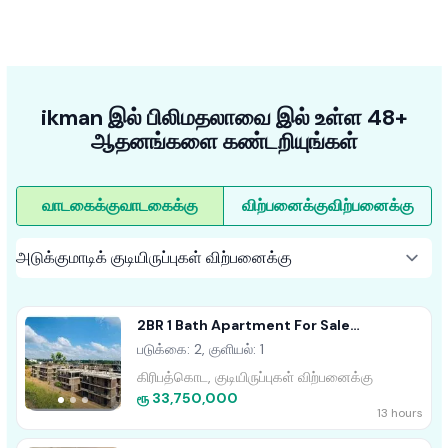
ikman இல் பிலிமதலாவை இல் உள்ள 48+
ஆதனங்களை கண்டறியுங்கள்
வாடகைக்கு
வாடகைக்கு
விற்பனைக்கு
விற்பனைக்கு
2BR 1 Bath Apartment For Sale
Kiribathgoda
படுக்கை: 2, குளியல்: 1
கிரிபத்கொட, குடியிருப்புகள் விற்பனைக்கு
ரூ 33,750,000
13 hours