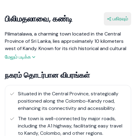
பிலிமதலாவை, கண்டி
பகிரவும்
Pilimatalawa, a charming town located in the Central
Province of Sri Lanka, lies approximately 10 kilometers
west of Kandy. Known for its rich historical and cultural
heritage, Pilimatalawa is a serene and scenic area
மேலும் படிக்க
surrounded by lush greenery and rolling hills. The town is
famous for its traditional crafts, especially pottery and
நகரம் தொடர்பான விபரங்கள்
brassware, which have been an integral part of its local
economy for centuries.
Situated in the Central Province, strategically
Pilimatalawa offers a unique blend of rural charm and
positioned along the Colombo-Kandy road,
urban convenience, making it an ideal location for those
enhancing its connectivity and accessibility.
seeking a tranquil living environment close to the
The town is well-connected by major roads,
amenities of Kandy. The town’s strategic location along
including the A1 highway, facilitating easy travel
the Colombo-Kandy road (A1 highway) ensures excellent
to Kandy, Colombo, and other regions.
connectivity, enhancing its appeal for both residents