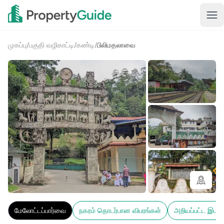
முகப்பு
/
பகுதி வழிகாட்டி
/
கண்டி
/
பிலிமதலாவை
4+
மேலோட்டப்பார்வை
நகரம் தொடர்பான விபரங்கள்
அறியப்பட்ட இடங்