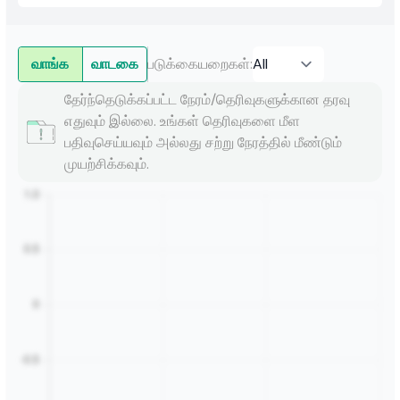
வாங்க
வாடகை
படுக்கையறைகள்
:
தேர்ந்தெடுக்கப்பட்ட நேரம்/தெரிவுகளுக்கான தரவு
எதுவும் இல்லை. உங்கள் தெரிவுகளை மீள
பதிவுசெய்யவும் அல்லது சற்று நேரத்தில் மீண்டும்
முயற்சிக்கவும்.