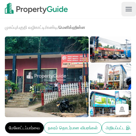
முகப்பு
/
பகுதி வழிகாட்டி
/
கண்டி
/
மெனிக்ஹின்ன
2+
மேலோட்டப்பார்வை
நகரம் தொடர்பான விபரங்கள்
அறியப்பட்ட இடங்