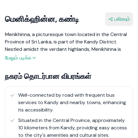
மெனிக்ஹின்ன, கண்டி
பகிரவும்
Menikhinna, a picturesque town located in the Central
Province of Sri Lanka, is part of the Kandy District.
Nestled amidst the verdant highlands, Menikhinna is
known for its serene environment and lush landscapes.
மேலும் படிக்க
The town combines the tranquility of rural life with the
accessibility to urban amenities provided by its
நகரம் தொடர்பான விபரங்கள்
proximity to Kandy, the cultural heart of Sri Lanka.
Menikhinna is predominantly agricultural, with tea,
spices, and other crops being the mainstay of its
Well-connected by road with frequent bus
economy​.
services to Kandy and nearby towns, enhancing
its accessibility.
With its idyllic location and ongoing development
Situated in the Central Province, approximately
efforts, Menikhinna offers a unique blend of cultural
10 kilometers from Kandy, providing easy access
richness and natural beauty. The town is poised for
to the city's amenities and cultural sites.
growth, making it an appealing destination for both