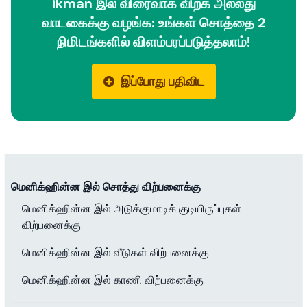
ikman இல் விரைவாக விற்க அல்லது
வாடகைக்கு வழங்க: உங்கள் சொத்தை 2
நிமிடங்களில் விளம்பரப்படுத்தலாம்!
இப்போது பதிவிட
மெனிக்ஹின்ன இல் சொத்து விற்பனைக்கு
மெனிக்ஹின்ன இல் அடுக்குமாடிக் குடியிருப்புகள்
விற்பனைக்கு
மெனிக்ஹின்ன இல் வீடுகள் விற்பனைக்கு
மெனிக்ஹின்ன இல் காணி விற்பனைக்கு