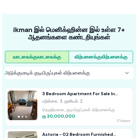
ikman இல் மெனிக்ஹின்ன இல் உள்ள 7+
ஆதனங்களை கண்டறியுங்கள்
வாடகைக்கு
வாடகைக்கு
விற்பனைக்கு
விற்பனைக்கு
3 Bedroom Apartment For Sale In
Dehiwala
படுக்கை: 3, குளியல்: 2
தெஹிவளை, குடியிருப்புகள் விற்பனைக்கு
ரூ 30,000,000
17 hours
Astoria - 02 Bedroom Furnished