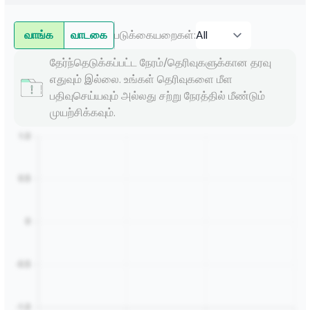
வாங்க
வாடகை
படுக்கையறைகள்
:
தேர்ந்தெடுக்கப்பட்ட நேரம்/தெரிவுகளுக்கான தரவு
எதுவும் இல்லை. உங்கள் தெரிவுகளை மீள
பதிவுசெய்யவும் அல்லது சற்று நேரத்தில் மீண்டும்
முயற்சிக்கவும்.