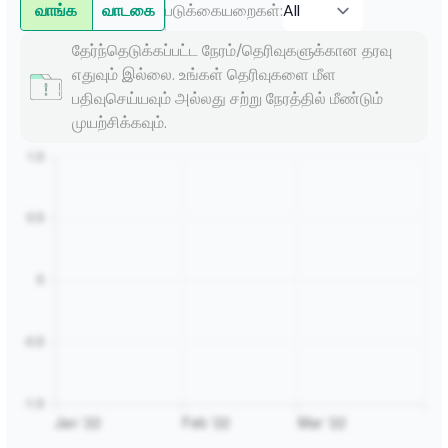
வாங்க
வாடகை
படுக்கையறைகள்
:
தேர்ந்தெடுக்கப்பட்ட நேரம்/தெரிவுகளுக்கான தரவு
எதுவும் இல்லை. உங்கள் தெரிவுகளை மீள
பதிவுசெய்யவும் அல்லது சற்று நேரத்தில் மீண்டும்
முயற்சிக்கவும்.