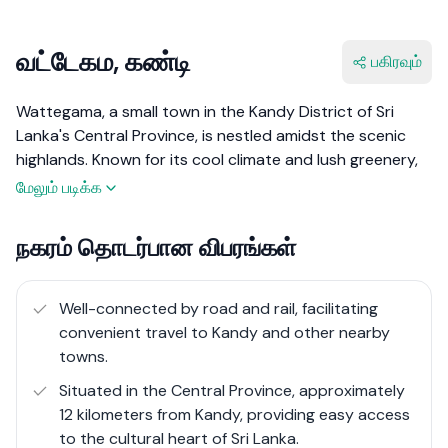
வட்டேகம, கண்டி
பகிரவும்
Wattegama, a small town in the Kandy District of Sri
Lanka's Central Province, is nestled amidst the scenic
highlands. Known for its cool climate and lush greenery,
Wattegama serves as an important local hub with a
மேலும் படிக்க
blend of rural charm and urban amenities. The town's
economy is primarily driven by agriculture, with tea and
நகரம் தொடர்பான விபரங்கள்
spice cultivation being predominant. Wattegama is also
becoming a focal point for development initiatives aimed
at improving local infrastructure and services.
Well-connected by road and rail, facilitating
convenient travel to Kandy and other nearby
With its strategic location and ongoing development
towns.
efforts, Wattegama offers a unique blend of cultural
Situated in the Central Province, approximately
richness and natural beauty. The town is poised for
12 kilometers from Kandy, providing easy access
growth, making it an appealing destination for both
to the cultural heart of Sri Lanka.
residents and visitors seeking a serene yet connected