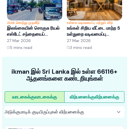
அசல் சொத்து முதலீடு
உள்ளக வடிவமைப்பு மற்றும் வீடு
அ
இலங்கையின் சொகுசு ரியல்
உங்கள் சிறிய வீட்டை மாற்ற 5
இ
எஸ்டேட் சந்தையைப்
உள்துறை வடிவமைப்பு
எ
புரிந்துகொள்வது: வாய்ப்புகள்
ஹேக்குகள்
ப
27 Mar 2026
27 Mar 2026
2
மற்றும் போக்குகள்
5
mins read
3
mins read
ikman இல் Sri Lanka இல் உள்ள 66116+
ஆதனங்களை கண்டறியுங்கள்
வாடகைக்கு
வாடகைக்கு
விற்பனைக்கு
விற்பனைக்கு