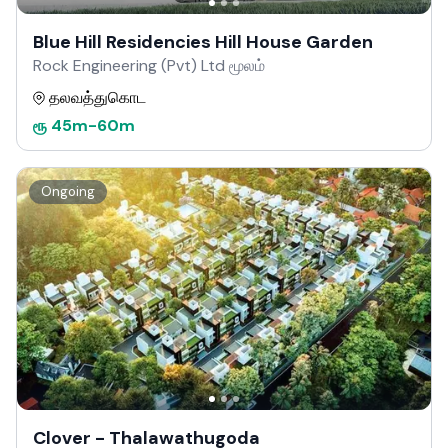
Blue Hill Residencies Hill House Garden
Rock Engineering (Pvt) Ltd மூலம்
தலவத்துகொட
ரூ
45m
-
60m
Ongoing
Clover - Thalawathugoda