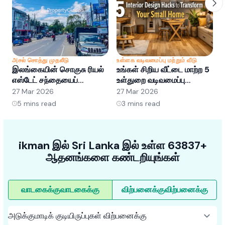
அசல் சொத்து முதலீடு
உள்ளக வடிவமைப்பு மற்றும் வீடு
அ
இலங்கையின் சொகுசு ரியல்
உங்கள் சிறிய வீட்டை மாற்ற 5
இ
எஸ்டேட் சந்தையைப்
உள்துறை வடிவமைப்பு
எ
புரிந்துகொள்வது: வாய்ப்புகள்
ஹேக்குகள்
ப
27 Mar 2026
27 Mar 2026
2
மற்றும் போக்குகள்
5
mins read
3
mins read
ikman இல் Sri Lanka இல் உள்ள 63837+
ஆதனங்களை கண்டறியுங்கள்
வாடகைக்கு
வாடகைக்கு
விற்பனைக்கு
விற்பனைக்கு