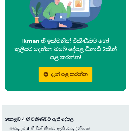
ikman හි ඉක්මනින් විකිණීමට හෝ
කුලියට දෙන්න: ඔබේ දේපළ විනාඩි 2කින්
පළ කරන්න!
දැන් පළ කරන්න
කොළඹ 4 හි විකිණීමට ඇති දේපල
කොළඹ 4 හි විකිණීමට ඇති මහල් නිවාස