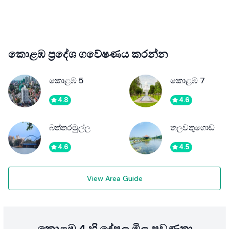
කොළඹ ප්‍රදේශ ගවේෂණය කරන්න
කොළඹ 5
කොළඹ 7
4.8
4.6
බත්තරමුල්ල
තලවතුගොඩ
4.6
4.5
View Area Guide
කොළඹ 4 හි දේපල මිල ප්‍රවණතා