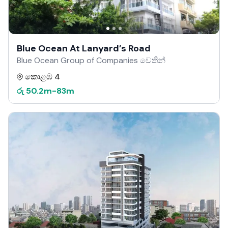
Blue Ocean At Lanyard’s Road
Blue Ocean Group of Companies වෙතින්
කොළඹ 4
රු
50.2m
-
83m