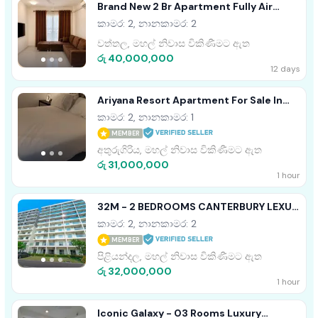
Brand New 2 Br Apartment Fully Air
Conditioned Wattala
කාමර: 2, නානකාමර: 2
වත්තල, මහල් නිවාස විකිණීමට ඇත
රු 40,000,000
12 days
Ariyana Resort Apartment For Sale In
Athurugiriya - EA284
කාමර: 2, නානකාමර: 1
MEMBER
අතුරුගිරිය, මහල් නිවාස විකිණීමට ඇත
රු 31,000,000
1 hour
32M - 2 BEDROOMS CANTERBURY LEXUS
APARTMENT FOR SALE PILIYANDALA
කාමර: 2, නානකාමර: 2
MEMBER
පිළියන්දල, මහල් නිවාස විකිණීමට ඇත
රු 32,000,000
1 hour
Iconic Galaxy - 03 Rooms Luxury