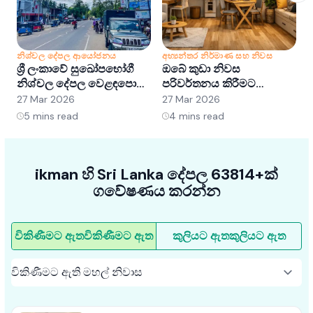
නිශ්චල දේපල ආයෝජනය
අභ්‍යන්තර නිර්මාණ සහ නිවස
න
ශ්‍රී ලංකාවේ සුඛෝපභෝගී
ඔබේ කුඩා නිවස
ශ
නිශ්චල දේපල වෙළඳපොළ
පරිවර්තනය කිරීමට
අවබෝධ කර ගැනීම:
අභ්‍යන්තර සැලසුම් හක්ක
ව
27 Mar 2026
27 Mar 2026
2
අවස්ථා සහ ප්‍රවණතා
5ක්
5
mins read
4
mins read
ikman හි Sri Lanka දේපල 63814+ක්
ගවේෂණය කරන්න
විකිණීමට ඇත
විකිණීමට ඇත
කුලියට ඇත
කුලියට ඇත