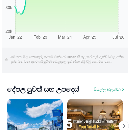
සටහන: මිල තොරතුරු පදනම් වන්නේ ikman හි පළ කර ඇති දැන්වීම්වල අතීත
දත්ත මත වන අතර සම්පූර්ණ වෙළඳපල ප්‍රවණතා පිළිබිඹු නොවිය හැක.
දේපල පුවත් සහ උපදෙස්
සියල්ල බලන්න