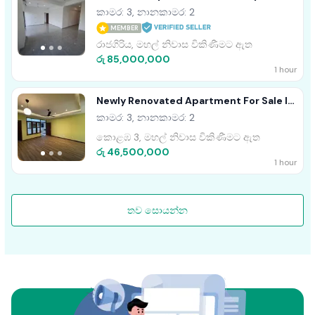
Apartment For Sale EA251
කාමර: 3, නානකාමර: 2
MEMBER
රාජගිරිය, මහල් නිවාස විකිණීමට ඇත
රු 85,000,000
1 hour
Newly Renovated Apartment For Sale In
Colombo 03
කාමර: 3, නානකාමර: 2
කොළඹ 3, මහල් නිවාස විකිණීමට ඇත
රු 46,500,000
1 hour
තව සොයන්න