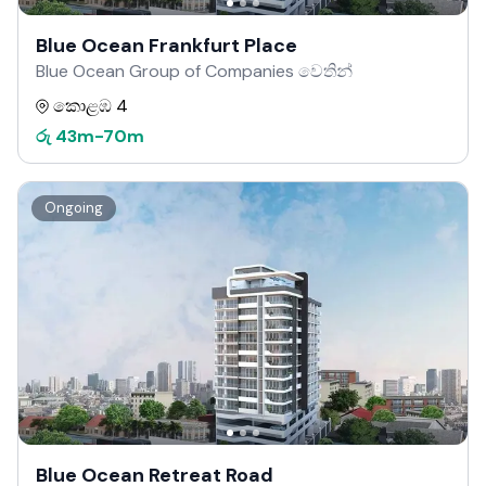
Blue Ocean Frankfurt Place
Blue Ocean Group of Companies වෙතින්
කොළඹ 4
රු
43m
-
70m
Ongoing
Blue Ocean Retreat Road