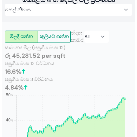
නිදන
මිලදී ගන්න
කුලියට ගන්න
කාමර
:
සාමාන්‍ය මිල (පසුගිය මාස 12)
රු 45,281.52 per sqft
පසුගිය මාස 12 වර්ධනය
16.6
%
පසුගිය මාස 3 වර්ධනය
4.84
%