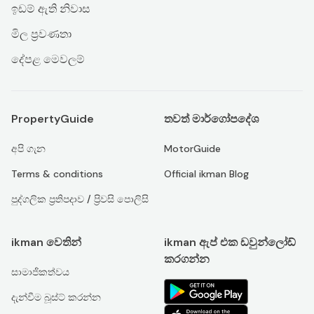
ඉඩම් ඇති නිවාස
මිල ප්‍රවණතා
දේපළ මෙවලම්
PropertyGuide
තවත් මාර්ගෝපදේශ
අපි ගැන
MotorGuide
Terms & conditions
Official ikman Blog
පුද්ගලික ප්‍රතිපදාව / ප්‍රිවසි පොලිසි
ikman වෙතින්
ikman ඇප් එක ඩවුන්ලෝඩ්
කරගන්න
සාමාජිකත්වය
දැන්වීම බූස්ට් කරන්න