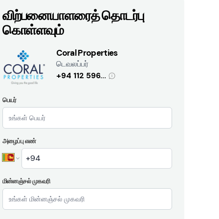
விற்பனையாளரைத் தொடர்பு
கொள்ளவும்
Coral Properties
டெவலப்பர்
+94 112 596...
பெயர்
அழைப்பு எண்
மின்னஞ்சல் முகவரி