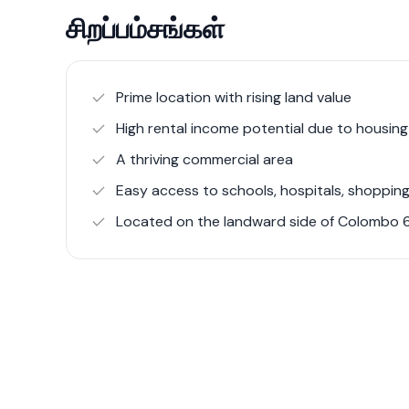
Prominent schools such as St. Peter’s College
சிறப்பம்சங்கள்
and Hindu College are close by. A little furth
Gateway College, and higher education instit
Hospitals such as Delmon Hospital and the C
Prime location with rising land value
cover the healthcare needs while several pri
High rental income potential due to housin
area as well.
A thriving commercial area
Easy access to schools, hospitals, shopping
Finding an apartment on the landward side o
developments are keen to offer ocean views. 
Located on the landward side of Colombo 
the beach but at a slight distance benefit fr