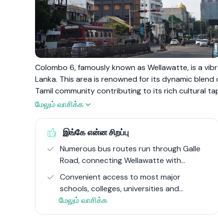
Colombo 6, famously known as Wellawatte, is a vib
Lanka. This area is renowned for its dynamic blend of
Tamil community contributing to its rich cultural tap
bustling markets, and the iconic Savoy Cinema, makin
மேலும் வாசிக்க
strategic location along the Galle Road ensures exc
the coastal line adds to its scenic beauty.
இங்கே என்ன சிறப்பு
Numerous bus routes run through Galle
In Colombo 6, the real estate scene is diverse, ran
Road, connecting Wellawatte with
luxury apartment complexes such as Span Tower, L
central Colombo and southern suburbs.
developments cater to a broad spectrum of resident
Convenient access to most major
experience.
schools, colleges, universities and
மேலும் வாசிக்க
corporate establishments in Colombo.
The area's strategic location along Galle Road and 