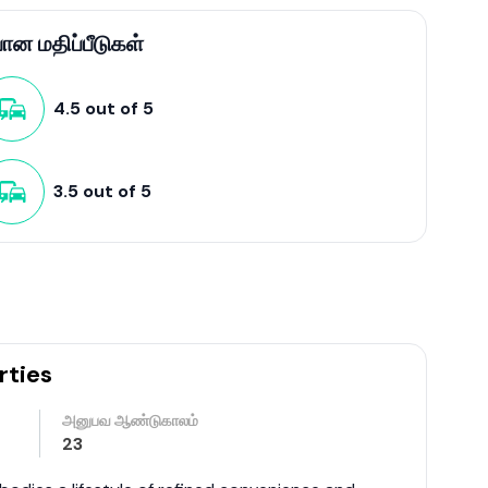
and contributing to its appeal as a desirable place to
ust infrastructure highlights Wellawatte's dynamic
ன மதிப்பீடுகள்
e detailed information, you can explore specific
al estate listings and developers' websites.
4.5
out of
5
3.5
out of
5
rties
அனுபவ ஆண்டுகாலம்
23