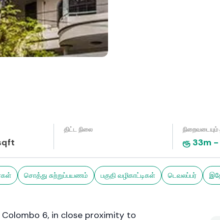
திட்ட நிலை
நிறைவடையும் 
qft
ரூ
33m
-
கள்
சொத்து சுற்றுப்பயணம்
பகுதி வழிகாட்டிகள்
டெவலப்பர்
இதே
, Colombo 6, in close proximity to