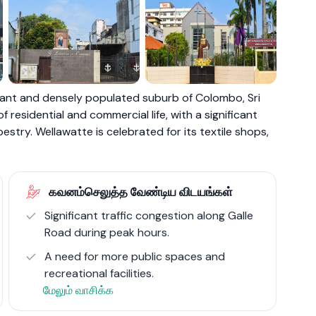
rant and densely populated suburb of Colombo, Sri
+2
 residential and commercial life, with a significant
estry. Wellawatte is celebrated for its textile shops,
g it a key commercial hub within the city. Its
ellent connectivity to other parts of Colombo, while
கவனம்செலுத்த வேண்டிய விடயங்கள்
Significant traffic congestion along Galle
ging from budget-friendly options to semi-luxury and
Road during peak hours.
iberty Court, and Majestic Apartments. These
s, offering amenities that enhance the urban living
A need for more public spaces and
recreational facilities.
மேலும் வாசிக்க
Marine Drive ensures excellent connectivity,