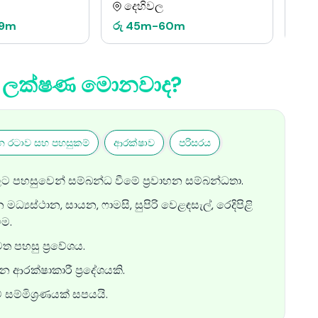
දෙහිවල
ද
.9m
රු
45m
-
60m
රු
්ට ලක්ෂණ මොනවාද?
න රටාව සහ පහසුකම්
ආරක්ෂාව
පරිසරය
ලට පහසුවෙන් සම්බන්ධ වීමේ ප්‍රවාහන සම්බන්ධතා.
්‍යස්ථාන, සායන, ෆාමසි, සුපිරි වෙළඳසැල්, රෙදිපිළි
ම.
 පහසු ප්‍රවේශය.
ආරක්ෂාකාරී ප්‍රදේශයකි.
සම්මිශ්‍රණයක් සපයයි.