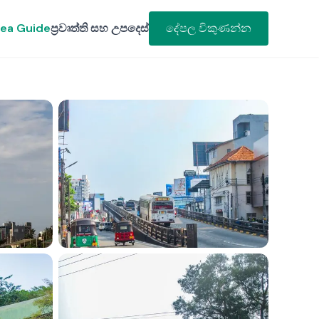
ea Guide
ප්‍රවෘත්ති සහ උපදෙස්
දේපල විකුණන්න