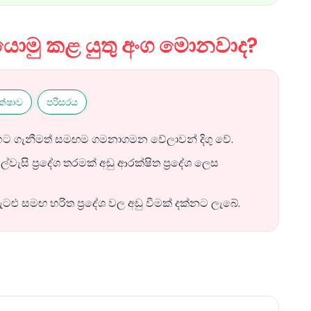
මු කළ යුතු අංග මොනවාද?
්ෂාව
පරිසරය
 ගැනීමත් සමඟම ගමනාගමන වේලාවන් දිගු වේ.
වැසි ප්‍රදේශ තරමක් අඩු ආරක්ෂිත ප්‍රදේශ ලෙස
 සමඟ හරිත ප්‍රදේශ වල අඩු වීමක් දක්නට ලැබේ.