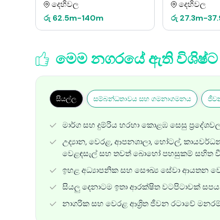
දෙහිවල
දෙහිවල
රු
62.5m
-
140m
රු
27.3m
-
37
මෙම නගරයේ ඇති විශිෂ
සියල්ල
සම්බන්ධතාවය සහ ගමනාගමනය
ජීව
මාර්ග සහ දුම්රිය හරහා කොළඹ සෙසු ප්‍රදේශව
උද්‍යාන, වෙරළ, ආපනශාලා, හෝටල්, කායවර්ධන මධ
වෙළඳසැල් සහ තවත් බොහෝ පහසුකම් සහිත වී
ඉහළ අධ්‍යාපනික සහ සෞඛ්‍ය සේවා ආයතන වෙත
සියලු දෙනාටම ඉතා ආරක්ෂිත වටපිටාවක් සපයන 
නාගරික සහ වෙරළ ආශ්‍රිත ජීවන රටාවේ මනරම් 