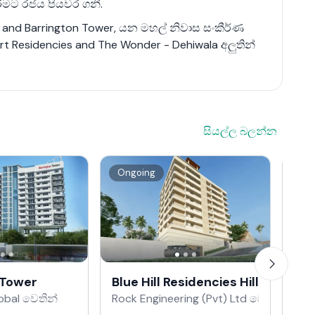
කිරීමට රජය පියවර ගනී.
ty and Barrington Tower, යන මහල් නිවාස සංකීර්ණ
t Residencies and The Wonder - Dehiwala අලුතින්
සියල්ල බලන්න
Ongoing
Re
 Tower
Blue Hill Residencies Hill House 
Gre
obal වෙතින්
Rock Engineering (Pvt) Ltd වෙතින්