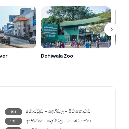
ver
Dehiwala Zoo
මොරටුව - දෙහිවල - පිටකොටුව
101
අත්තිඩිය - දෙහිවල - කොටහේන
105