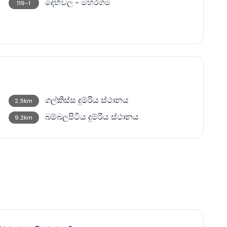
දෙහිවල - මහරගම
119-1
ගල්කිස්ස දුම්රිය ස්ථානය
2.5km
බම්බලපිටිය දුම්රිය ස්ථානය
9.2km