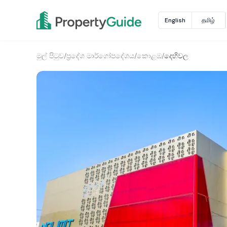
English
தமிழ்
මුල් පිටුව
/
ප්‍රදේශ මාර්ගෝපදේශය
/
කොළඹ
/
දෙහිවල