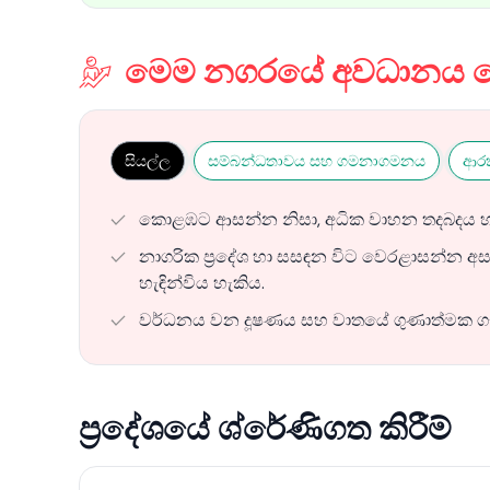
මෙම නගරයේ අවධානය යො
සියල්ල
සම්බන්ධතාවය සහ ගමනාගමනය
ආරක
කොළඹට ආසන්න නිසා, අධික වාහන තදබදය හට
නාගරික ප්‍රදේශ හා සසඳන විට වෙරළාසන්න අසල්
හැඳින්විය හැකිය.
වර්ධනය වන දූෂණය සහ වාතයේ ගුණාත්මක ගැටළු
ප්‍රදේශයේ ශ්රේණිගත කිරීම්