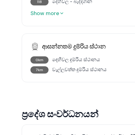
දෙහිවල - බැද්දගාන
118
Show more
ආසන්නතම දුම්රිය ස්ථාන
දෙහිවල දුම්රිය ස්ථානය
0km
වැල්ලවත්ත දුම්රිය ස්ථානය
7km
ප්‍රදේශ සංවර්ධනයන්