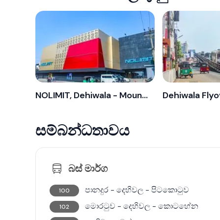
NOLIMIT, Dehiwala - Mount Lavinia
Dehiwala Flyo
සම්බන්ධතාවය
බස් මාර්ග
පානදුර - දෙහිවල - පිටකොටුව
100
මොරටුව - දෙහිවල - කොටහේන
102