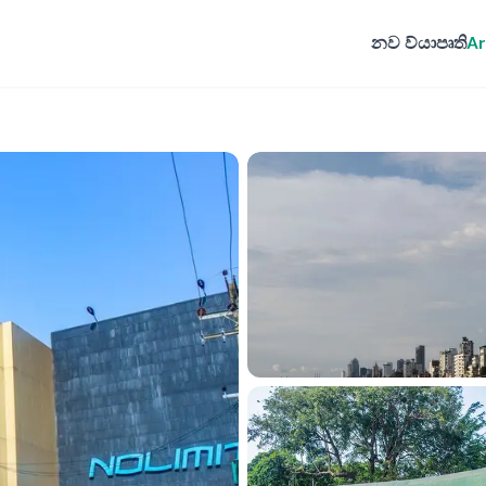
නව ව්යාපෘති
Ar