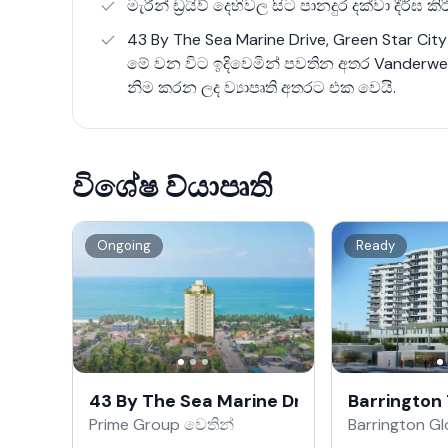
මැරීන් ඩ්‍රයිව් දෙහිවල සිට පානදුර දක්වා දීර්ඝ 
43 By The Sea Marine Drive, Green Star Ci
‌මේ වන විට ඉදිවෙමින් පවතින අතර Vanderwer
නිම කරන ලද ව්‍යාපෘති අතරට එක වෙයි.
විශේෂ ව්යාපෘති
Ongoing
Ready
43 By The Sea Marine Drive
Barrington
Prime Group වෙතින්
Barrington Gl