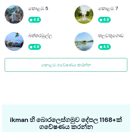
කොළඹ 5
කොළඹ 7
4.8
4.6
බත්තරමුල්ල
තලවතුගොඩ
4.6
4.5
කොළඹ ගවේෂණය කරන්න
ikman හි බොරලෙස්ගමුව දේපල 1168+ක්
ගවේෂණය කරන්න