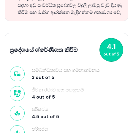
සඳහා අඩු සංවර්ධිත ප්‍රදේශවල විදුලි ලාම්පු වැඩි දියුණු
කිරීම සහ මාර්ග ආරක්ෂක මැදිහත්කම් අත්‍යවශ්‍ය වේ,
4.1
ප්‍රදේශයේ ශ්රේණිගත කිරීම්
out of
5
සම්බන්ධතාවය සහ ගමනාගමනය
3
out of
5
ජීවන රටාව සහ පහසුකම්
4
out of
5
පරිසරය
4.5
out of
5
පරිසරය