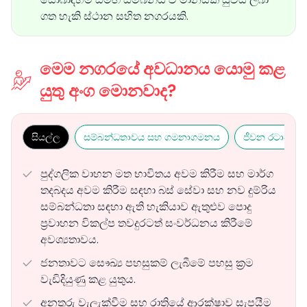
ගත හැකි ස්ථාන සහිත නගරයකි.
මෙම නගරයේ අවධානය යොමු කළ
යුතු අංග මොනවාද?
සියල්ල
සම්බන්ධතාවය සහ ගමනාගමනය
ජීවන රටාව සහ
පුද්ගලික වාහන මත භාවිතය අවම කිරීම සහ මාර්ග
තදබදය අවම කිරීම සඳහා බස් සේවා සහ නව දුම්රිය
සම්බන්ධතා සඳහා ඇති හැකියාව ඇතුළුව පොදු
ප්‍රවාහන විකල්ප තවදුරටත් සංවර්ධනය කිරීමේ
අවශ්‍යතාවය.
ජනතාවට සෞඛ්‍ය පහසුකම් ලැබීමේ පහසු ක්‍රම
වැඩිදියුණු කළ යුතුය.
අනතුරු වැලැක්වීම සහ රාත්‍රියේ ආරක්ෂාව සැපයීම