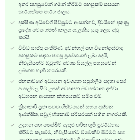
අතර පහසුවෙන් ගමන් කිරීමට පහසුකම් සපයන
කාර්යක්ෂම මාර්ග ජාලය.
දක්ෂිණ අධිවේගී පිවිසුමට ආසන්නව, දිවයිනේ දකුණු
ප්‍රදේශ වෙත ගමන් කාලය සැලකිය යුතු ලෙස අඩු
කරයි.
විවිධ සාප්පු සංකීර්ණ, අවන්හල් සහ විනෝදාස්වාද
පහසුකම් සඳහා පහසු ප්‍රවේශයක් ලබා දෙයි,
නිවැසියන්ට ඔවුන්ට අවශ්‍ය සියල්ල පහසුවෙන්
ලබාගත හැකි නගරයකි.
ජනතාවගේ අධ්‍යයන අවශ්‍යතා සපුරාලීම සඳහා පෙර
පාසල්වල සිට උසස් අධ්‍යාපන මධ්‍යස්ථාන දක්වා
අධ්‍යාපන ආයතන කිහිපයකට සමීප වීම.
ක්‍රියාකාරී ප්‍රජා සහභාගීත්වයෙන් සහය දක්වන
ආරක්ෂිත, පවුල් හිතකාමී පරිසරයක් සහිත නගරයකි.
උද්‍යාන සහ තෙත්බිම් ඇතුළු හරිත භූමි ප්‍රවර්ධනය
කිරීමට කැපවීම, නිවැසියන්ට විවේකීව සිටීමට සහ
සොබාදහම සමඟ සම්බන්ධ වී මානසික සුවය ලබා