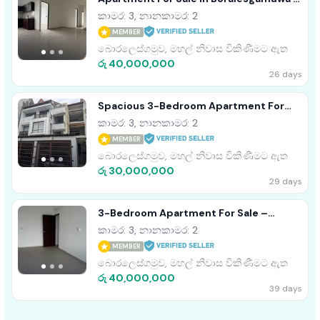
File No 5059 B )blue Orchid
කාමර: 3, නානකාමර: 2
MEMBER
බොරලෙස්ගමුව, මහල් නිවාස විකිණීමට ඇත
රු 40,000,000
26 days
Spacious 3-Bedroom Apartment For
Sale In Boralesgamuwa
කාමර: 3, නානකාමර: 2
MEMBER
බොරලෙස්ගමුව, මහල් නිවාස විකිණීමට ඇත
රු 30,000,000
29 days
3-Bedroom Apartment For Sale –
Boralesgamuwa - (ISH072A)
කාමර: 3, නානකාමර: 2
MEMBER
බොරලෙස්ගමුව, මහල් නිවාස විකිණීමට ඇත
රු 40,000,000
39 days