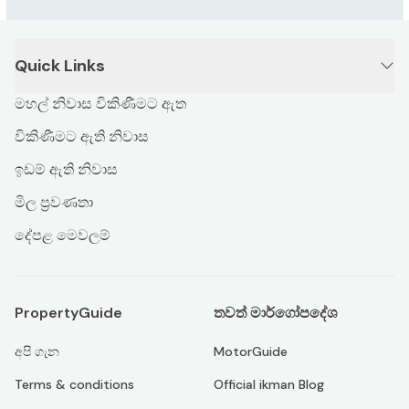
Quick Links
මහල් නිවාස විකිණීමට ඇත
විකිණීමට ඇති නිවාස
ඉඩම් ඇති නිවාස
මිල ප්‍රවණතා
දේපළ මෙවලම්
PropertyGuide
තවත් මාර්ගෝපදේශ
අපි ගැන
MotorGuide
Terms & conditions
Official ikman Blog