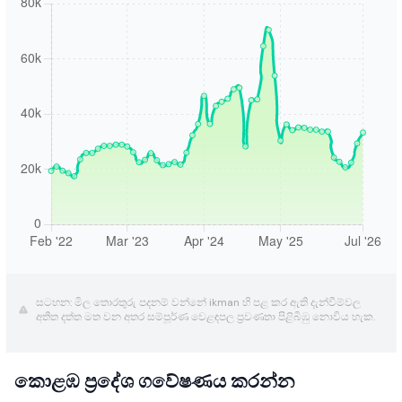
සටහන: මිල තොරතුරු පදනම් වන්නේ ikman හි පළ කර ඇති දැන්වීම්වල
අතීත දත්ත මත වන අතර සම්පූර්ණ වෙළඳපල ප්‍රවණතා පිළිබිඹු නොවිය හැක.
කොළඹ ප්‍රදේශ ගවේෂණය කරන්න