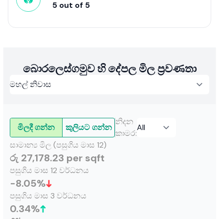
5
out of
5
බොරලෙස්ගමුව හි දේපල මිල ප්‍රවණතා
නිදන
මිලදී ගන්න
කුලියට ගන්න
කාමර
:
සාමාන්‍ය මිල (පසුගිය මාස 12)
රු 27,178.23 per sqft
පසුගිය මාස 12 වර්ධනය
-8.05
%
පසුගිය මාස 3 වර්ධනය
0.34
%