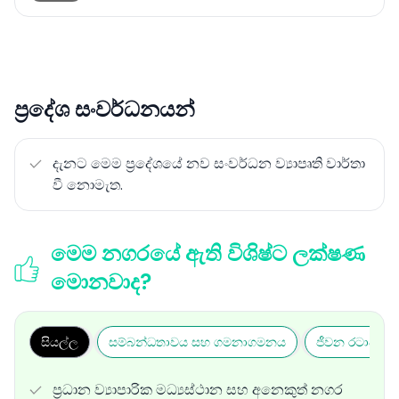
ප්‍රදේශ සංවර්ධනයන්
දැනට මෙම ප්‍රදේශයේ නව සංවර්ධන ව්‍යාපෘති වාර්තා
වී නොමැත.
මෙම නගරයේ ඇති විශිෂ්ට ලක්ෂණ
මොනවාද?
සියල්ල
සම්බන්ධතාවය සහ ගමනාගමනය
ජීවන රටාව සහ
ප්‍රධාන ව්‍යාපාරික මධ්‍යස්ථාන සහ අනෙකුත් නගර