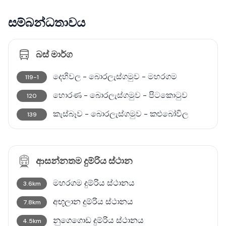
සම්බන්ධතාවය
බස් මාර්ග
දෙහිවල - බොරලැස්ගමුව - මහරගම
119-1
හොරණ - බොරලැස්ගමුව - පිටකොටුව
120
කැස්බෑව - බොරලැස්ගමුව - කළුබෝවිල
139
ආසන්නතම දුම්රිය ස්ථාන
මහරගම දුම්රිය ස්ථානය
3.6km
අඟූලාන දුම්රිය ස්ථානය
7.8km
නුගෙගොඩ දුම්රිය ස්ථානය
4.5km