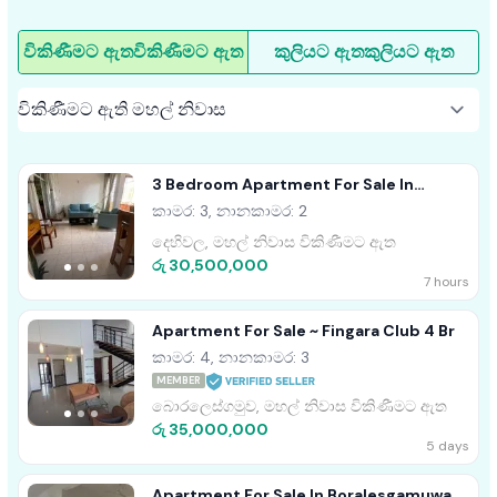
විකිණීමට ඇත
විකිණීමට ඇත
කුලියට ඇත
කුලියට ඇත
3 Bedroom Apartment For Sale In
Dehiwala
කාමර: 3, නානකාමර: 2
දෙහිවල, මහල් නිවාස විකිණීමට ඇත
රු 30,500,000
7 hours
Apartment For Sale ~ Fingara Club 4 Br
කාමර: 4, නානකාමර: 3
MEMBER
බොරලෙස්ගමුව, මහල් නිවාස විකිණීමට ඇත
රු 35,000,000
5 days
Apartment For Sale In Boralesgamuwa (