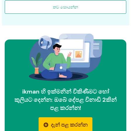
තව සොයන්න
ikman හි ඉක්මනින් විකිණීමට හෝ
කුලියට දෙන්න: ඔබේ දේපළ විනාඩි 2කින්
පළ කරන්න!
දැන් පළ කරන්න