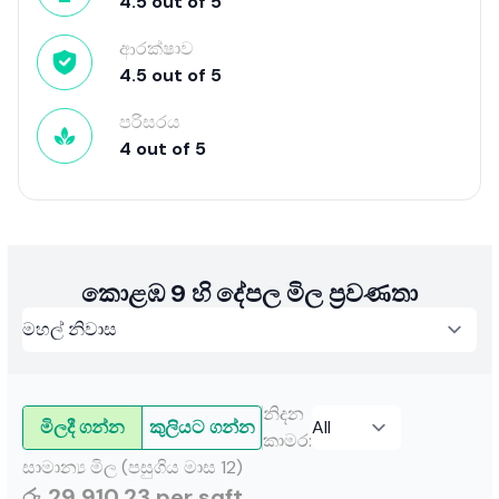
4.5
out of
5
ආරක්ෂාව
4.5
out of
5
පරිසරය
4
out of
5
කොළඹ 9 හි දේපල මිල ප්‍රවණතා
නිදන
මිලදී ගන්න
කුලියට ගන්න
කාමර
:
සාමාන්‍ය මිල (පසුගිය මාස 12)
රු 29,910.23 per sqft