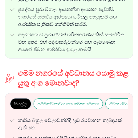
ප්‍රදේශය පුරා විශාල ආයතනික ආයතන පැවතීම
නගරයේ සමස්ත ආරක්‍ෂක යටිතල පහසුකම් සහ
ආරක්‍ෂිත පැතිකඩ ශක්තිමත් කරයි.
දෙමටගොඩ ප්‍රමාණවත් හරිතකරණයකින් සමන්විත
වන අතර, එහි පදිංචිකරුවන්ගේ සහ පැමිණෙන
අයගේ ජීවන තත්ත්වය ඉහළ නංවයි.
මෙම නගරයේ අවධානය යොමු කළ
යුතු අංග මොනවාද?
සියල්ල
සම්බන්ධතාවය සහ ගමනාගමනය
ජීවන රටාව සහ
කාර්ය බහුල වේලාවන්හිදී දැඩි රථවාහන තදබදයක්
ඇති වේ.