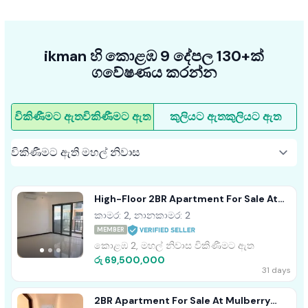
ikman හි කොළඹ 9 දේපල 130+ක්
ගවේෂණය කරන්න
විකිණීමට ඇත
විකිණීමට ඇත
කුලියට ඇත
කුලියට ඇත
High-Floor 2BR Apartment For Sale At
Trizen – Colombo 2
කාමර: 2, නානකාමර: 2
MEMBER
කොළඹ 2, මහල් නිවාස විකිණීමට ඇත
රු 69,500,000
31 days
2BR Apartment For Sale At Mulberry