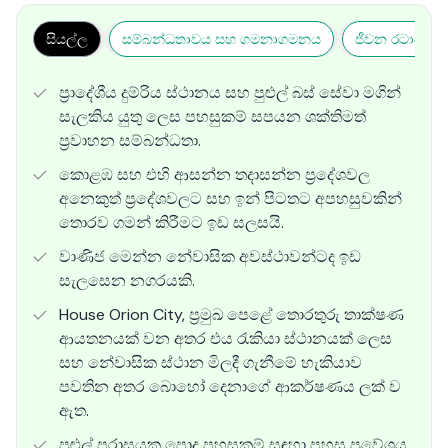
සියල්ල
සම්බන්ධතාවය සහ ගමනාගමනය
ජීවන රටාව සහ
ප්‍රාදේශීය දුම්රිය ස්ථානය සහ පුළුල් බස් සේවා මගින්
සැලකිය යුතු ලෙස පහසුකම් සපයන ශක්තිමත්
ප්‍රවාහන සම්බන්ධතා.
කොළඹ සහ එහි ආසන්න තදාසන්න ප්‍රදේශවල
අනෙකුත් ප්‍රදේශවලට සහ ඉන් පිටතට අපහසුවකින්
තොරව ගමන් කිරීමට ඉඩ සලසයි.
වාණිජ මෙන්න නේවාසික අවස්ථාවන්ටද ඉඩ
සැලසෙන නගරයකි.
House Orion City, ප්‍රමුඛ පෙළේ තොරතුරු තාක්ෂණ
ආයතනයක් වන අතර එය රැකියා ස්ථානයක් ලෙස
සහ නේවාසික ස්ථාන මිලදී ගැනීමේ හැකියාව
පවතින අතර බොහෝ දෙනාගේ ආකර්ෂණය ලක් ව
ඇත.
පුළුල් පරාසයක පොදු පහසුකම් සඳහා පහසු ප්‍රවේශය