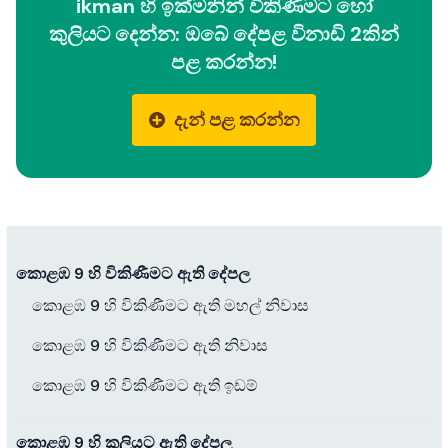
ikman හි ඉක්මනින් විකිණීමට හෝ
කුලියට දෙන්න: ඔබේ දේපළ විනාඩි 2කින්
පළ කරන්න!
දැන් පළ කරන්න
කොළඹ 9 හි විකිණීමට ඇති දේපල
කොළඹ 9 හි විකිණීමට ඇති මහල් නිවාස
කොළඹ 9 හි විකිණීමට ඇති නිවාස
කොළඹ 9 හි විකිණීමට ඇති ඉඩම්
කොළඹ 9 හි කුලියට ඇති දේපල