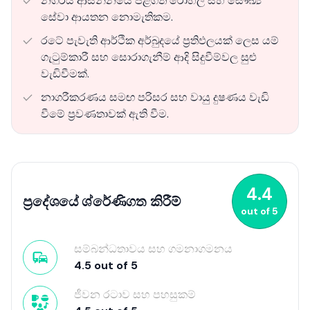
නගරය ආසන්නයේ පිළිගත් රෝහල් සහ සෞඛ්‍ය
සේවා ආයතන නොමැතිකම.
රටේ පැවැති ආර්ථික අර්බුදයේ ප්‍රතිඵලයක් ලෙස යම්
ගැටුම්කාරී සහ සොරාගැනීම් ආදි සිදුවීම්වල සුළු
වැඩිවීමක්.
නාගරීකරණය සමඟ පරිසර සහ වායු දුෂණය වැඩි
වීමේ ප්‍රවණතාවක් ඇති වීම.
4.4
ප්‍රදේශයේ ශ්රේණිගත කිරීම්
out of
5
සම්බන්ධතාවය සහ ගමනාගමනය
4.5
out of
5
ජීවන රටාව සහ පහසුකම්