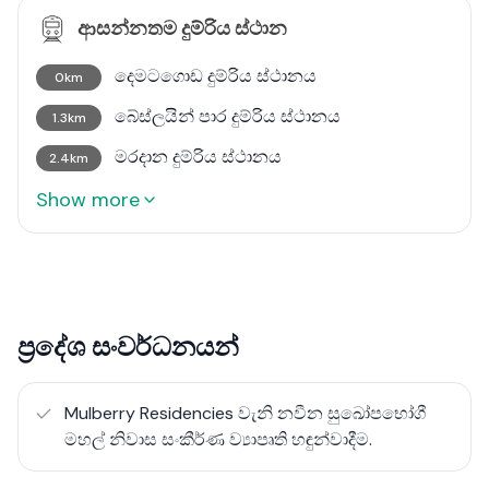
ආසන්නතම දුම්රිය ස්ථාන
දෙමටගොඩ දුම්රිය ස්ථානය
0km
බේස්ලයින් පාර දුම්රිය ස්ථානය
1.3km
මරදාන දුම්රිය ස්ථානය
2.4km
Show more
ප්‍රදේශ සංවර්ධනයන්
Mulberry Residencies වැනි නවීන සුඛෝපභෝගී
මහල් නිවාස සංකීර්ණ ව්‍යාපෘති හඳුන්වාදීම.