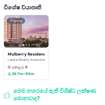
විශේෂ ව්යාපෘති
Ongoing
Mulberry Residence
Lanka Realty Investment වෙතින්
කොළඹ 9
රු
36.7m
-
50m
මෙම නගරයේ ඇති විශිෂ්ට ලක්ෂණ
මොනවාද?