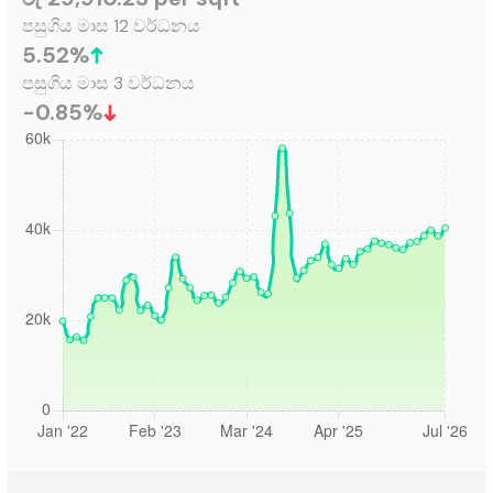
පසුගිය මාස 12 වර්ධනය
5.52
%
පසුගිය මාස 3 වර්ධනය
-0.85
%