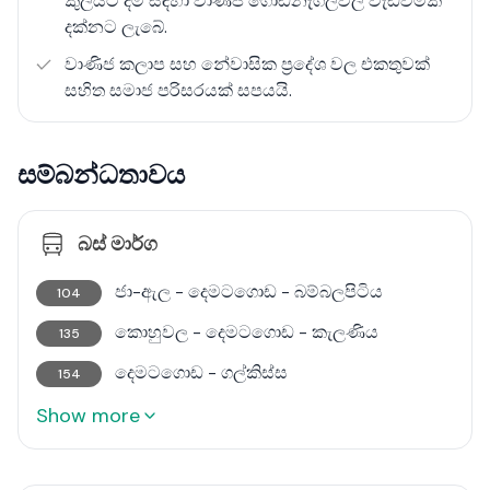
කුලියට දීම සඳහා වාණිජ ගොඩනැගිලිවල වැඩිවීමක්
සමබර නාගරික ජීවන රටාවකට යෝග්‍ය නගරයක් ලෙස
දක්නට ලැබේ.
කොළඹ 09 තෝරාගත හැකිය.
වාණිජ කලාප සහ නේවාසික ප්‍රදේශ වල එකතුවක්
සහිත සමාජ පරිසරයක් සපයයි.
සම්බන්ධතාවය
බස් මාර්ග
ජා-ඇල - දෙමටගොඩ - බම්බලපිටිය
104
කොහුවල - දෙමටගොඩ - කැලණිය
135
දෙමටගොඩ - ගල්කිස්ස
154
Show more