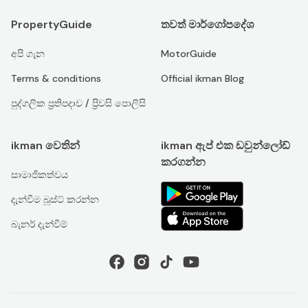
PropertyGuide
තවත් මාර්ගෝපදේශ
අපි ගැන
MotorGuide
Terms & conditions
Official ikman Blog
පුද්ගලික ප්‍රතිපදාව / ප්‍රිවසි පොලිසි
ikman වෙතින්
ikman ඇප් එක ඩවුන්ලෝඩ්
කරගන්න
සාමාජිකත්වය
දැන්වීම බූස්ට් කරන්න
බැනර් දැන්වීම්