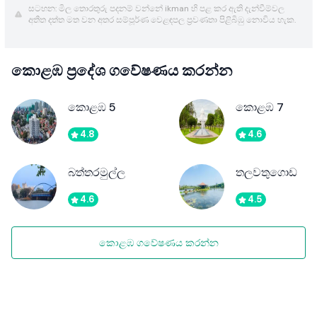
සටහන: මිල තොරතුරු පදනම් වන්නේ ikman හි පළ කර ඇති දැන්වීම්වල
අතීත දත්ත මත වන අතර සම්පූර්ණ වෙළඳපල ප්‍රවණතා පිළිබිඹු නොවිය හැක.
කොළඹ ප්‍රදේශ ගවේෂණය කරන්න
කොළඹ 5
කොළඹ 7
4.8
4.6
බත්තරමුල්ල
තලවතුගොඩ
4.6
4.5
කොළඹ ගවේෂණය කරන්න