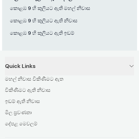
කොළඹ 9 හි කුලියට ඇති මහල් නිවාස
කොළඹ 9 හි කුලියට ඇති නිවාස
කොළඹ 9 හි කුලියට ඇති ඉඩම්
Quick Links
මහල් නිවාස විකිණීමට ඇත
විකිණීමට ඇති නිවාස
ඉඩම් ඇති නිවාස
මිල ප්‍රවණතා
දේපළ මෙවලම්