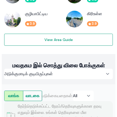
குழியாபிட்டிய
கிரிஉள்ள
3.9
3.9
View Area Guide
மவதகம இல் சொத்து விலை போக்குகள்
வாங்க
வாடகை
படுக்கையறைகள்
:
தேர்ந்தெடுக்கப்பட்ட நேரம்/தெரிவுகளுக்கான தரவு
எதுவும் இல்லை. உங்கள் தெரிவுகளை மீள