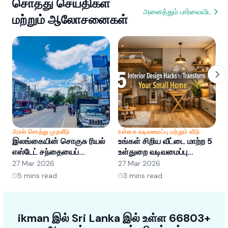
சொத்து செய்திகள்
அனைத்தும் பார்வையிட
மற்றும் ஆலோசனைகள்
அசல் சொத்து முதலீடு
உள்ளக வடிவமைப்பு மற்றும் வீடு
அ
இலங்கையின் சொகுசு ரியல்
உங்கள் சிறிய வீட்டை மாற்ற 5
இ
எஸ்டேட் சந்தையைப்
உள்துறை வடிவமைப்பு
எ
புரிந்துகொள்வது: வாய்ப்புகள்
ஹேக்குகள்
ப
27 Mar 2026
27 Mar 2026
2
மற்றும் போக்குகள்
5
mins read
3
mins read
ikman இல் Sri Lanka இல் உள்ள 66803+