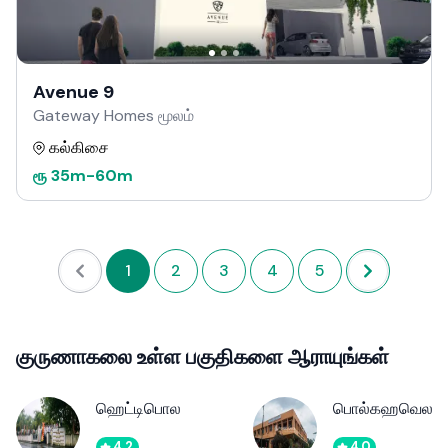
Avenue 9
Gateway Homes மூலம்
கல்கிசை
ரூ
35m
-
60m
1
2
3
4
5
குருணாகலை உள்ள பகுதிகளை ஆராயுங்கள்
ஹெட்டிபொல
பொல்கஹவெல
4.2
4.0