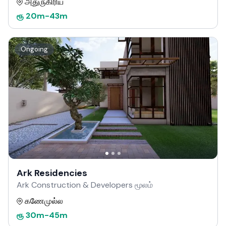
அதுருகிரிய
ரூ
20m
-
43m
Ongoing
Ark Residencies
Ark Construction & Developers மூலம்
கணேமுல்ல
ரூ
30m
-
45m