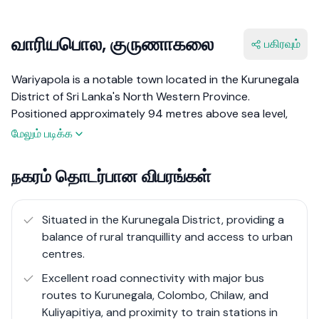
வாரியபொல, குருணாகலை
பகிரவும்
Wariyapola is a notable town located in the Kurunegala
District of Sri Lanka's North Western Province.
Positioned approximately 94 metres above sea level,
Wariyapola is about 20 kilometres from Kurunegala and
மேலும் படிக்க
approximately 100 kilometres from Colombo. The town
is historically significant due to Wariyapola Sri
நகரம் தொடர்பான விபரங்கள்
Sumangala Thero, who famously replaced the Union Jack
with the Sinhalese lion flag in 1815, marking an important
event in Sri Lanka's history. Wariyapola is also known for
Situated in the Kurunegala District, providing a
its meaning in Sinhalese, "place for plane landing," which
balance of rural tranquillity and access to urban
is linked to ancient legends about King Ravana's chariot.
centres.
Excellent road connectivity with major bus
Wariyapola provides a serene yet well-connected living
routes to Kurunegala, Colombo, Chilaw, and
environment. The town’s economy is predominantly
Kuliyapitiya, and proximity to train stations in
driven by agriculture, with significant contributions from