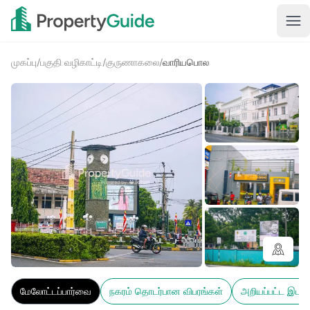
முகப்பு
/
பகுதி வழிகாட்டி
/
குருணாகலை
/
வாரியபொல
2+
மேலோட்டப்பார்வை
நகரம் தொடர்பான விபரங்கள்
அறியப்பட்ட இடங்