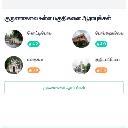
குருணாகலை உள்ள பகுதிகளை ஆராயுங்கள்
ஹெட்டிபொல
பொல்கஹவெல
4.2
4.0
மவதகம
குழியாபிட்டிய
3.9
3.9
குருணாகலை ஆராயுங்கள்