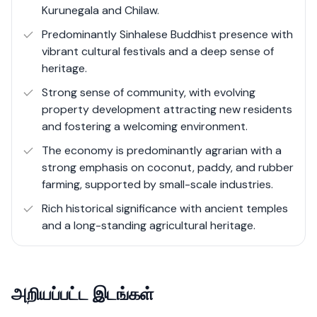
Kurunegala and Chilaw.
paddy, coconut, and rubber plantations. Additionally,
Wariyapola hosts the Sri Lanka School of Agriculture,
Predominantly Sinhalese Buddhist presence with
which plays a pivotal role in agricultural education and
vibrant cultural festivals and a deep sense of
training, further boosting the local economy and
heritage.
providing employment opportunities.
Strong sense of community, with evolving
property development attracting new residents
Residents enjoy access to essential amenities such as
and fostering a welcoming environment.
local markets, schools, and healthcare facilities. The
The economy is predominantly agrarian with a
community is known for its close-knit nature, with a
strong emphasis on coconut, paddy, and rubber
strong sense of cultural heritage reflected in local
farming, supported by small-scale industries.
festivals and events. The presence of historical
landmarks like the Wariyapola Sri Sumangala Raja Maha
Rich historical significance with ancient temples
Viharaya adds to the town’s charm and cultural
and a long-standing agricultural heritage.
significance.
அறியப்பட்ட இடங்கள்