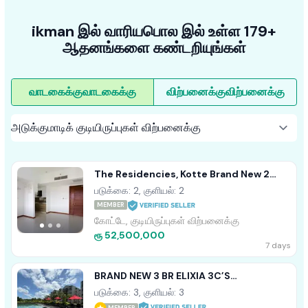
ikman இல் வாரியபொல இல் உள்ள 179+
ஆதனங்களை கண்டறியுங்கள்
வாடகைக்கு
வாடகைக்கு
விற்பனைக்கு
விற்பனைக்கு
The Residencies, Kotte Brand New 2
Bedroom Apartment For Sale
படுக்கை: 2, குளியல்: 2
MEMBER
கோட்டே, குடியிருப்புகள் விற்பனைக்கு
ரூ 52,500,000
7 days
BRAND NEW 3 BR ELIXIA 3C’S
APARTMENT FOR SALE IN MALABE
படுக்கை: 3, குளியல்: 3