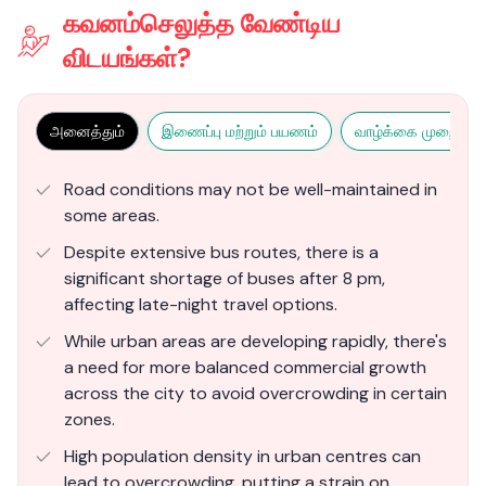
கவனம்செலுத்த வேண்டிய
விடயங்கள்?
அனைத்தும்
இணைப்பு மற்றும் பயணம்
வாழ்க்கை முறை மற்ற
Road conditions may not be well-maintained in
some areas.
Despite extensive bus routes, there is a
significant shortage of buses after 8 pm,
affecting late-night travel options​.
While urban areas are developing rapidly, there's
a need for more balanced commercial growth
across the city to avoid overcrowding in certain
zones.
High population density in urban centres can
lead to overcrowding, putting a strain on