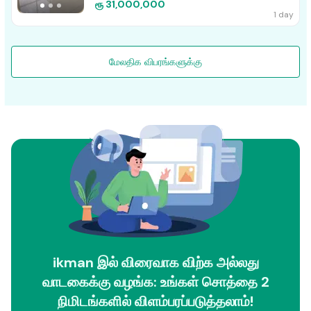
ரூ 31,000,000
1 day
மேலதிக விபரங்களுக்கு
ikman இல் விரைவாக விற்க அல்லது
வாடகைக்கு வழங்க: உங்கள் சொத்தை 2
நிமிடங்களில் விளம்பரப்படுத்தலாம்!