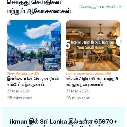
சொத்து செய்திகள்
அனைத்தும் பார்வையிட
மற்றும் ஆலோசனைகள்
அசல் சொத்து முதலீடு
உள்ளக வடிவமைப்பு மற்றும் வீடு
அ
இலங்கையின் சொகுசு ரியல்
உங்கள் சிறிய வீட்டை மாற்ற 5
இ
எஸ்டேட் சந்தையைப்
உள்துறை வடிவமைப்பு
எ
புரிந்துகொள்வது: வாய்ப்புகள்
ஹேக்குகள்
ப
27 Mar 2026
27 Mar 2026
2
மற்றும் போக்குகள்
5
mins read
3
mins read
ikman இல் Sri Lanka இல் உள்ள 65970+