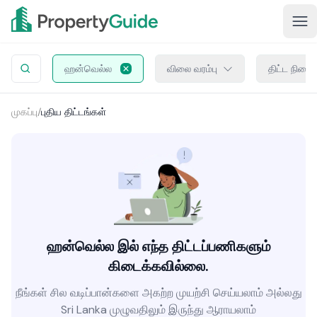
ஹன்வெல்ல
விலை வரம்பு
திட்ட நிலை
முகப்பு
/
புதிய திட்டங்கள்
ஹன்வெல்ல இல் எந்த திட்டப்பணிகளும்
கிடைக்கவில்லை.
நீங்கள் சில வடிப்பான்களை அகற்ற முயற்சி செய்யலாம் அல்லது
Sri Lanka முழுவதிலும் இருந்து ஆராயலாம்