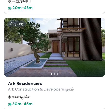
அதுருகிரிய
ரூ
20m
-
43m
Ongoing
Ark Residencies
Ark Construction & Developers மூலம்
கணேமுல்ல
ரூ
30m
-
45m