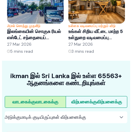
அசல் சொத்து முதலீடு
உள்ளக வடிவமைப்பு மற்றும் வீடு
அ
இலங்கையின் சொகுசு ரியல்
உங்கள் சிறிய வீட்டை மாற்ற 5
இ
எஸ்டேட் சந்தையைப்
உள்துறை வடிவமைப்பு
எ
புரிந்துகொள்வது: வாய்ப்புகள்
ஹேக்குகள்
ப
27 Mar 2026
27 Mar 2026
2
மற்றும் போக்குகள்
5
mins read
3
mins read
ikman இல் Sri Lanka இல் உள்ள 65563+
ஆதனங்களை கண்டறியுங்கள்
வாடகைக்கு
வாடகைக்கு
விற்பனைக்கு
விற்பனைக்கு