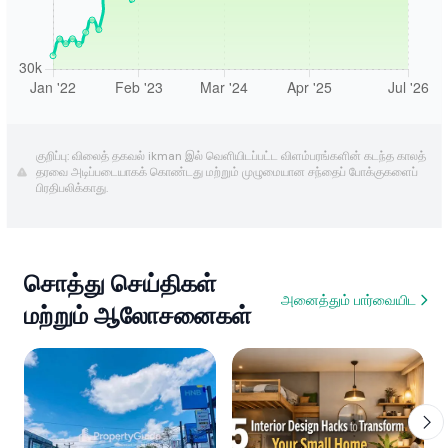
குறிப்பு: விலைத் தகவல் ikman இல் வெளியிடப்பட்ட விளம்பரங்களின் கடந்த காலத்
தரவை அடிப்படையாகக் கொண்டது மற்றும் முழுமையான சந்தைப் போக்குகளைப்
பிரதிபலிக்காது.
சொத்து செய்திகள்
அனைத்தும் பார்வையிட
மற்றும் ஆலோசனைகள்