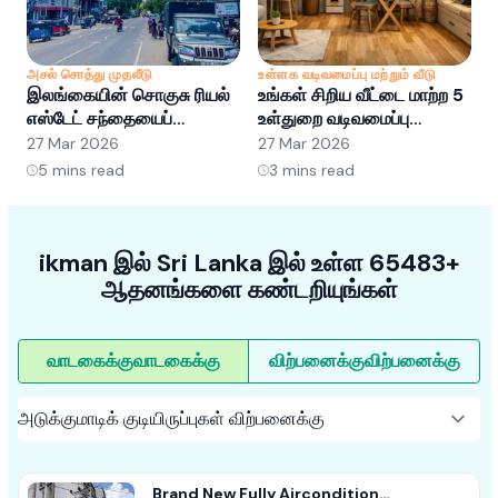
அசல் சொத்து முதலீடு
உள்ளக வடிவமைப்பு மற்றும் வீடு
அ
இலங்கையின் சொகுசு ரியல்
உங்கள் சிறிய வீட்டை மாற்ற 5
இ
எஸ்டேட் சந்தையைப்
உள்துறை வடிவமைப்பு
எ
புரிந்துகொள்வது: வாய்ப்புகள்
ஹேக்குகள்
ப
27 Mar 2026
27 Mar 2026
2
மற்றும் போக்குகள்
5
mins read
3
mins read
ikman இல் Sri Lanka இல் உள்ள 65483+
ஆதனங்களை கண்டறியுங்கள்
வாடகைக்கு
வாடகைக்கு
விற்பனைக்கு
விற்பனைக்கு
Brand New Fully Aircondition