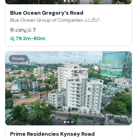
Blue Ocean Gregory’s Road
Blue Ocean Group of Companies වෙතින්
කොළඹ 7
රු
79.2m
-
80m
Ready
Prime Residencies Kynsey Road