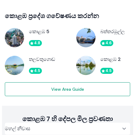
කොළඹ ප්‍රදේශ ගවේෂණය කරන්න
කොළඹ 5
බත්තරමුල්ල
4.8
4.6
තලවතුගොඩ
කොළඹ 2
4.5
4.5
View Area Guide
කොළඹ 7 හි දේපල මිල ප්‍රවණතා