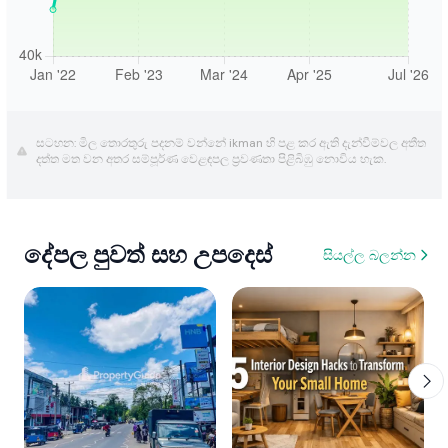
සටහන: මිල තොරතුරු පදනම් වන්නේ ikman හි පළ කර ඇති දැන්වීම්වල අතීත
දත්ත මත වන අතර සම්පූර්ණ වෙළඳපල ප්‍රවණතා පිළිබිඹු නොවිය හැක.
දේපල පුවත් සහ උපදෙස්
සියල්ල බලන්න