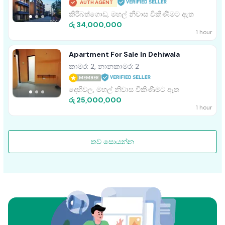
AUTH AGENT
කිරිබත්ගොඩ, මහල් නිවාස විකිණීමට ඇත
රු 34,000,000
1 hour
Apartment For Sale In Dehiwala
කාමර: 2, නානකාමර: 2
MEMBER
දෙහිවල, මහල් නිවාස විකිණීමට ඇත
රු 25,000,000
1 hour
තව සොයන්න