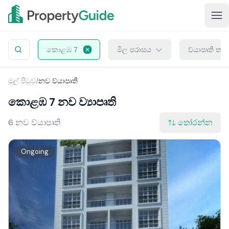
කොළඹ 7
මිල පරාසය
ව්යාපෘති තත
මුල් පිටුව
/
නව ව්යාපෘති
කොළඹ 7 නව ව්‍යාපෘති
6 නව ව්යාපෘති
තෝරන්න
Ongoing