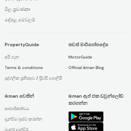
මිල ප්‍රවණතා
දේපළ මෙවලම්
PropertyGuide
තවත් මාර්ගෝපදේශ
අපි ගැන
MotorGuide
Terms & conditions
Official ikman Blog
පුද්ගලික ප්‍රතිපදාව / ප්‍රිවසි පොලිසි
ikman වෙතින්
ikman ඇප් එක ඩවුන්ලෝඩ්
කරගන්න
සාමාජිකත්වය
දැන්වීම බූස්ට් කරන්න
බැනර් දැන්වීම්