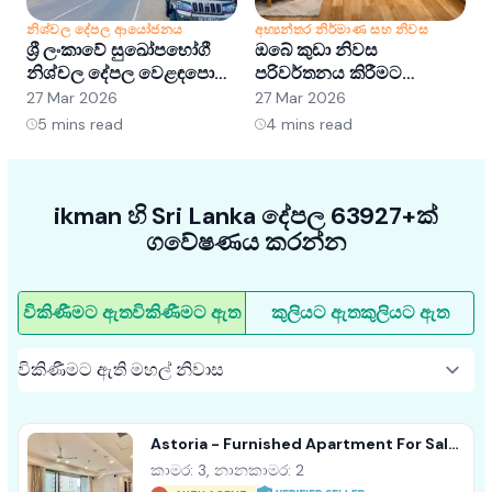
නිශ්චල දේපල ආයෝජනය
අභ්‍යන්තර නිර්මාණ සහ නිවස
න
ශ්‍රී ලංකාවේ සුඛෝපභෝගී
ඔබේ කුඩා නිවස
ශ
නිශ්චල දේපල වෙළඳපොළ
පරිවර්තනය කිරීමට
අවබෝධ කර ගැනීම:
අභ්‍යන්තර සැලසුම් හක්ක
ව
27 Mar 2026
27 Mar 2026
2
අවස්ථා සහ ප්‍රවණතා
5ක්
5
mins read
4
mins read
ikman හි Sri Lanka දේපල 63927+ක්
ගවේෂණය කරන්න
විකිණීමට ඇත
විකිණීමට ඇත
කුලියට ඇත
කුලියට ඇත
Astoria - Furnished Apartment For Sale
A44152
කාමර: 3, නානකාමර: 2