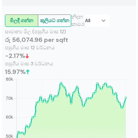
නිදන
මිලදී ගන්න
කුලියට ගන්න
කාමර
:
සාමාන්‍ය මිල (පසුගිය මාස 12)
රු 56,074.96 per sqft
පසුගිය මාස 12 වර්ධනය
-2.17
%
පසුගිය මාස 3 වර්ධනය
15.97
%