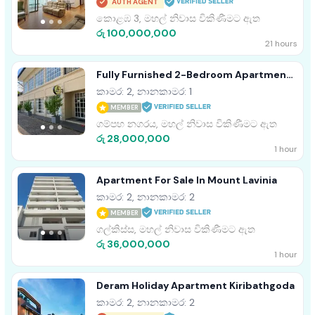
AUTH AGENT
කොළඹ 3, මහල් නිවාස විකිණීමට ඇත
රු 100,000,000
21 hours
Fully Furnished 2-Bedroom Apartment
For Sale – Yakkala
කාමර: 2, නානකාමර: 1
MEMBER
ගම්පහ නගරය, මහල් නිවාස විකිණීමට ඇත
රු 28,000,000
1 hour
Apartment For Sale In Mount Lavinia
කාමර: 2, නානකාමර: 2
MEMBER
ගල්කිස්ස, මහල් නිවාස විකිණීමට ඇත
රු 36,000,000
1 hour
Deram Holiday Apartment Kiribathgoda
කාමර: 2, නානකාමර: 2