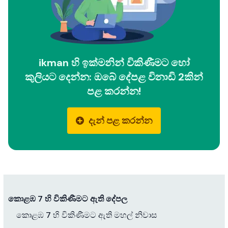
ikman හි ඉක්මනින් විකිණීමට හෝ
කුලියට දෙන්න: ඔබේ දේපළ විනාඩි 2කින්
පළ කරන්න!
දැන් පළ කරන්න
කොළඹ 7 හි විකිණීමට ඇති දේපල
කොළඹ 7 හි විකිණීමට ඇති මහල් නිවාස