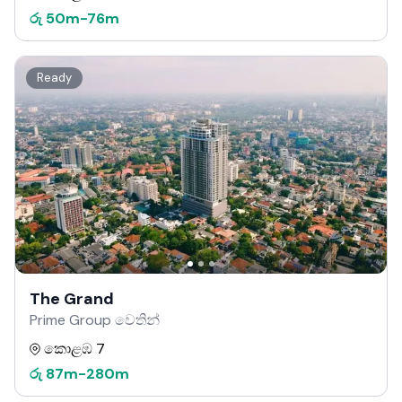
රු
50m
-
76m
Ready
The Grand
Prime Group වෙතින්
කොළඹ 7
රු
87m
-
280m