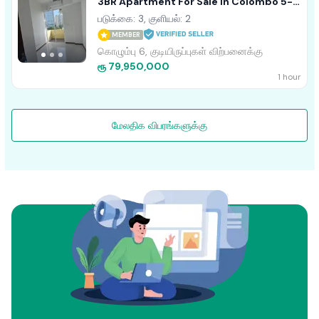
3BR Apartment For Sale In Colombo 5-
PDA327
படுக்கை: 3, குளியல்: 2
MEMBER
கொழும்பு 6, குடியிருப்புகள் விற்பனைக்கு
ரூ 79,950,000
1 hour
மேலதிக விபரங்களுக்கு