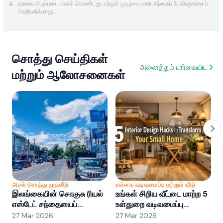
தரவை அடிப்படையாகக் கொண்டது மற்றும் முழுமையான சந்தைப் போக்குகளைப்
பிரதிபலிக்காது.
சொத்து செய்திகள்
அனைத்தும் பார்வையிட
மற்றும் ஆலோசனைகள்
அசல் சொத்து முதலீடு
உள்ளக வடிவமைப்பு மற்றும் வீடு
அ
இலங்கையின் சொகுசு ரியல்
உங்கள் சிறிய வீட்டை மாற்ற 5
இ
எஸ்டேட் சந்தையைப்
உள்துறை வடிவமைப்பு
எ
புரிந்துகொள்வது: வாய்ப்புகள்
ஹேக்குகள்
ப
27 Mar 2026
27 Mar 2026
2