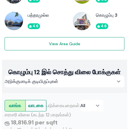
பத்தரமுல்ல
கொழும்பு 3
4.6
4.6
View Area Guide
கொழும்பு 12 இல் சொத்து விலை போக்குகள்
வாங்க
வாடகை
படுக்கையறைகள்
:
சராசரி விலை (கடந்த 12 மாதங்கள்)
ரூ 18,816.91 per sqft