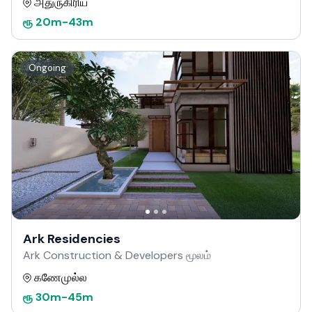
அதுருகிரிய
ரூ
20m
-
43m
Ongoing
Ark Residencies
Ark Construction & Developers மூலம்
கணேமுல்ல
ரூ
30m
-
45m