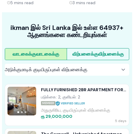
மற்றும் போக்குகள்
5
mins read
3
mins read
ikman இல் Sri Lanka இல் உள்ள 64937+
ஆதனங்களை கண்டறியுங்கள்
வாடகைக்கு
வாடகைக்கு
விற்பனைக்கு
விற்பனைக்கு
FULLY FURNISHED 2BR APARTMENT FOR
SALE ARIYANA RESORT ATHURUGIRIYA
படுக்கை: 2, குளியல்: 2
MEMBER
அதுருகிரிய, குடியிருப்புகள் விற்பனைக்கு
ரூ 29,000,000
5 days