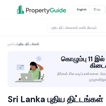
English
සිංහල
முகப்பு
/
புதிய திட்டங்கள்
கொழும்பு 11 இல்
கிடை
நீங்கள் சில வடிப்பான்களை அகற
முழுவதிலு
Sri Lanka புதிய திட்டங்கள்