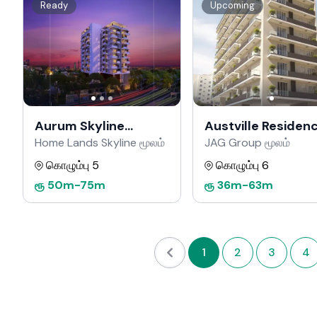
Ready
Upcoming
Aurum Skyline
Austville Residen
Residencies
Home Lands Skyline மூலம்
JAG Group மூலம்
கொழும்பு 5
கொழும்பு 6
ரூ
50m
-
75m
ரூ
36m
-
63m
1
2
3
4