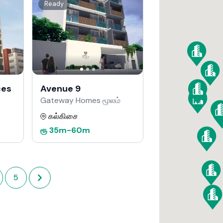
Ready
ces
Avenue 9
Gateway Homes மூலம்
கல்கிசை
ரூ
35m
-
60m
5