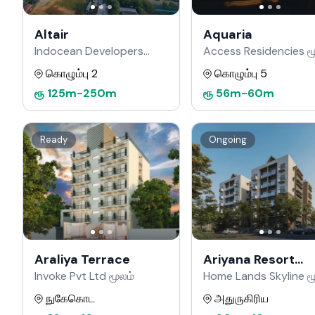
Altair
Aquaria
Indocean Developers
Access Residencies ம
மூலம்
கொழும்பு 2
கொழும்பு 5
ரூ
125m
-
250m
ரூ
56m
-
60m
Ready
Ongoing
Araliya Terrace
Ariyana Resort
Apartments
Invoke Pvt Ltd மூலம்
Home Lands Skyline ம
நுகேகொட
அதுருகிரிய