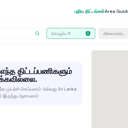
புதிய திட்டங்கள்
Area Guid
கொழும்பு 11
விலை வரம்பு
 எந்த திட்டப்பணிகளும்
க்கவில்லை.
்ற முயற்சி செய்யலாம் அல்லது Sri Lanka
ம் இருந்து ஆராயலாம்