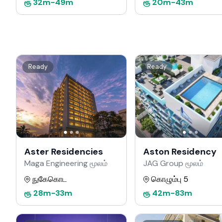
ரூ
32m
-
49m
ரூ
20m
-
43m
Ready
Ready
Aster Residencies
Aston Residency
Maga Engineering மூலம்
JAG Group மூலம்
நுகேகொட
கொழும்பு 5
ரூ
28m
-
33m
ரூ
42m
-
83m