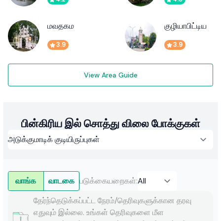
மவதகம
குழியாபிட்டிய
3.9
3.9
View Area Guide
பின்கிரிய இல் சொத்து விலை போக்குகள்
வாங்க
வாடகை
படுக்கையறைகள்
:
தேர்ந்தெடுக்கப்பட்ட நேரம்/தெரிவுகளுக்கான தரவு
எதுவும் இல்லை. உங்கள் தெரிவுகளை மீள