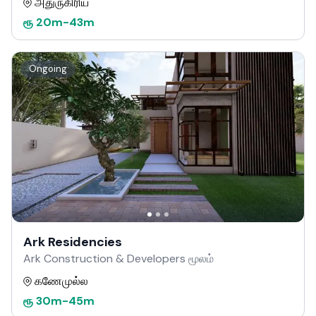
அதுருகிரிய
ரூ
20m
-
43m
Ongoing
Ark Residencies
Ark Construction & Developers மூலம்
கணேமுல்ல
ரூ
30m
-
45m