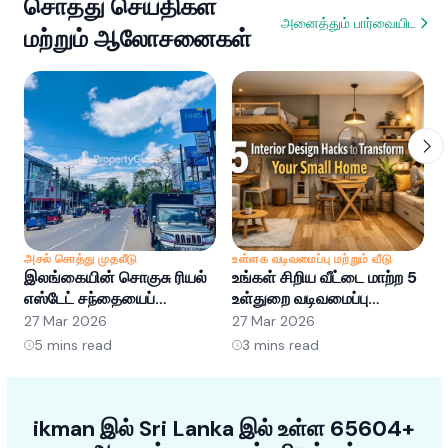
சொத்து செய்திகள்
அனைத்தும் பார்வையிட
மற்றும் ஆலோசனைகள்
அசல் சொத்து முதலீடு
உள்ளக வடிவமைப்பு மற்றும் வீடு
அ
இலங்கையின் சொகுசு ரியல்
உங்கள் சிறிய வீட்டை மாற்ற 5
இ
எஸ்டேட் சந்தையைப்
உள்துறை வடிவமைப்பு
எ
புரிந்துகொள்வது: வாய்ப்புகள்
ஹேக்குகள்
ப
27 Mar 2026
27 Mar 2026
2
மற்றும் போக்குகள்
5
mins read
3
mins read
ikman இல் Sri Lanka இல் உள்ள 65604+