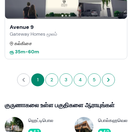
Avenue 9
Gateway Homes மூலம்
கல்கிசை
ரூ
35m
-
60m
1
2
3
4
5
குருணாகலை உள்ள பகுதிகளை ஆராயுங்கள்
ஹெட்டிபொல
பொல்கஹவெல
4.2
4.0