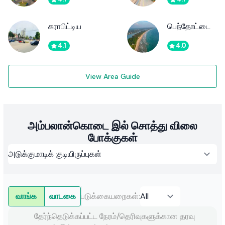
கராபிட்டிய
பெந்தோட்டை
4.1
4.0
View Area Guide
அம்பலான்கொடை இல் சொத்து விலை
போக்குகள்
வாங்க
வாடகை
படுக்கையறைகள்
:
தேர்ந்தெடுக்கப்பட்ட நேரம்/தெரிவுகளுக்கான தரவு