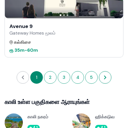
Avenue 9
Gateway Homes மூலம்
கல்கிசை
ரூ
35m
-
60m
1
2
3
4
5
காலி உள்ள பகுதிகளை ஆராயுங்கள்
காலி நகரம்
ஹிக்கடுவ
4.1
4.1