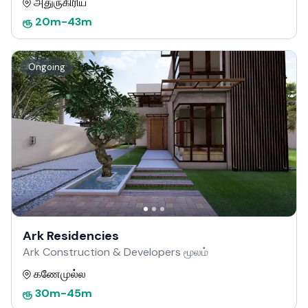
அதுருகிரிய
ரூ
20m
-
43m
Ongoing
Ark Residencies
Ark Construction & Developers மூலம்
கணேமுல்ல
ரூ
30m
-
45m