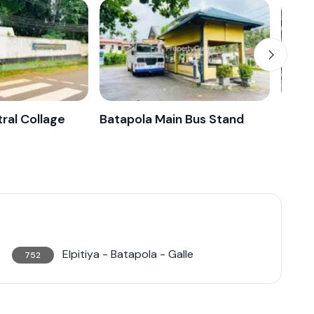
ral Collage
Batapola Main Bus Stand
Batap
Elpitiya - Batapola - Galle
752