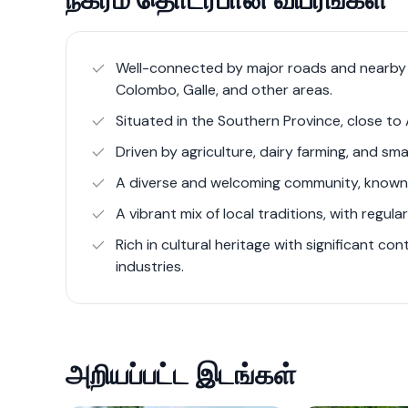
In recent years, Batapola has experienced s
infrastructure and the development of new r
economy is primarily based on agriculture, w
Well-connected by major roads and nearby ra
significant contributors. Local markets are v
Colombo, Galle, and other areas.
reflecting the area's agricultural roots. The r
Situated in the Southern Province, close t
increasing interest in residential, commercial,
Driven by agriculture, dairy farming, and smal
location, combined with a peaceful environ
A diverse and welcoming community, known fo
appealing place for investment and living.
A vibrant mix of local traditions, with regular
Rich in cultural heritage with significant con
industries.
அறியப்பட்ட இடங்கள்