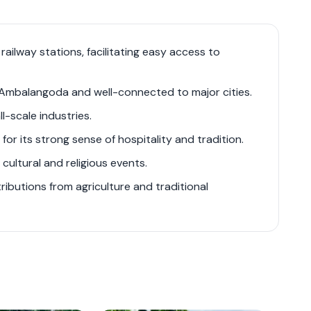
teady growth, driven by improvements in
esidential and commercial projects. The town’s
ith paddy, coconut, and dairy farming being
ilway stations, facilitating easy access to
ibrant with fresh produce and artisanal goods,
eal estate market in Batapola is evolving, with
o Ambalangoda and well-connected to major cities.
 and agricultural properties. Its strategic
l-scale industries.
ment and modern amenities, makes Batapola an
r its strong sense of hospitality and tradition.
 cultural and religious events.
tributions from agriculture and traditional