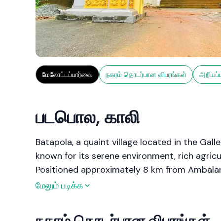
மேலோட்டப்பார்வை
நகரம் தொடர்பான விபரங்கள்
அறியப்
படபொல, காலி
Batapola, a quaint village located in the Galle
known for its serene environment, rich agricul
Positioned approximately 8 km from Ambala
Batapola offers a blend of rural charm and 
மேலும் படிக்க
by its lush landscapes, traditional farming p
நகரம் தொடர்பான விபரங்கள்