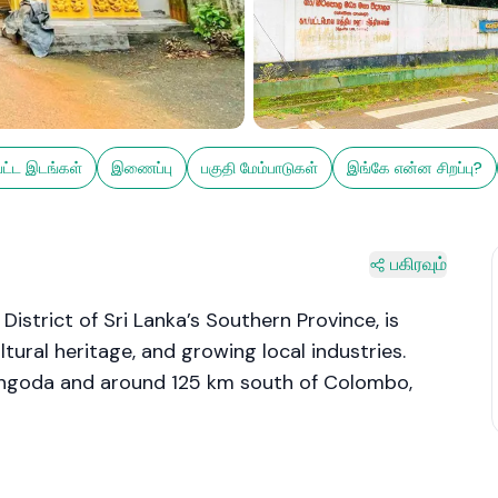
பட்ட இடங்கள்
இணைப்பு
பகுதி மேம்பாடுகள்
இங்கே என்ன சிறப்பு?
பகிரவும்
 District of Sri Lanka’s Southern Province, is
tural heritage, and growing local industries.
ngoda and around 125 km south of Colombo,
suburban convenience. The town is characterised
ractices, and a close-knit community.