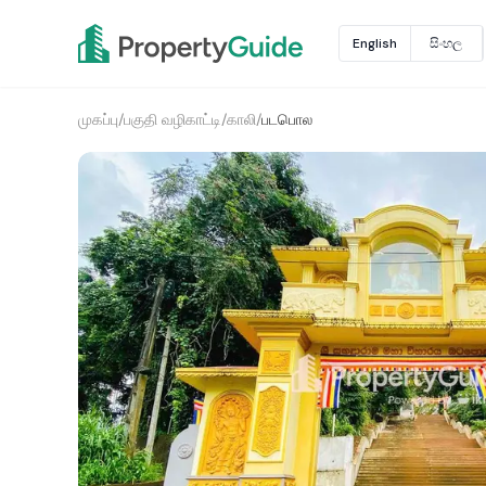
English
සිංහල
முகப்பு
/
பகுதி வழிகாட்டி
/
காலி
/
படபொல