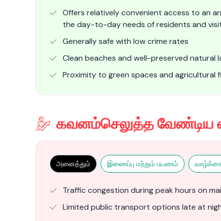
Offers relatively convenient access to an arr
the day-to-day needs of residents and visit
Generally safe with low crime rates
Clean beaches and well-preserved natural 
Proximity to green spaces and agricultural fi
கவனம்செலுத்த வேண்டிய 
அனைத்தும்
இணைப்பு மற்றும் பயணம்
வாழ்க்க
Traffic congestion during peak hours on mai
Limited public transport options late at nigh