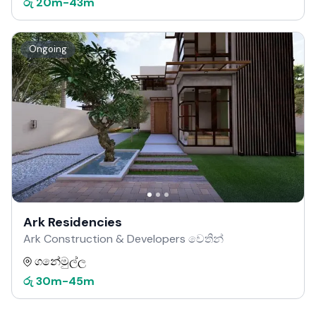
රු
20m
-
43m
Ongoing
Ark Residencies
Ark Construction & Developers වෙතින්
ගනේමුල්ල
රු
30m
-
45m