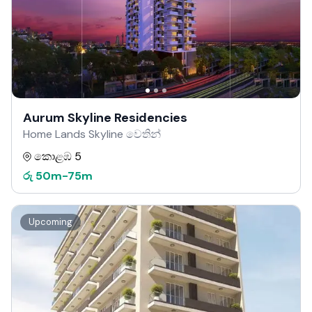
Aurum Skyline Residencies
Home Lands Skyline වෙතින්
කොළඹ 5
රු
50m
-
75m
Upcoming