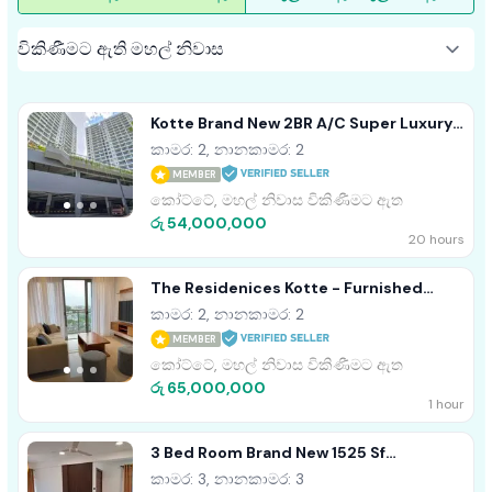
Kotte Brand New 2BR A/C Super Luxury
Apartment For Sale
කාමර: 2, නානකාමර: 2
MEMBER
කෝට්ටේ, මහල් නිවාස විකිණීමට ඇත
රු 54,000,000
20 hours
The Residenices Kotte - Furnished
Apartment For Sale A54479
කාමර: 2, නානකාමර: 2
MEMBER
කෝට්ටේ, මහල් නිවාස විකිණීමට ඇත
රු 65,000,000
1 hour
3 Bed Room Brand New 1525 Sf
Apartment - Kottawa
කාමර: 3, නානකාමර: 3