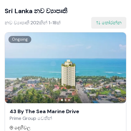
Sri Lanka නව ව්‍යාපෘති
නව ව්‍යාපෘති 202කින් 1-18ක්
තෝරන්න
Ongoing
43 By The Sea Marine Drive
Prime Group වෙතින්
දෙහිවල