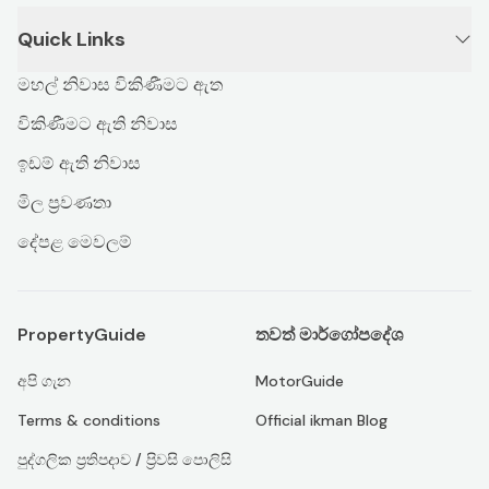
Quick Links
මහල් නිවාස විකිණීමට ඇත
විකිණීමට ඇති නිවාස
ඉඩම් ඇති නිවාස
මිල ප්‍රවණතා
දේපළ මෙවලම්
PropertyGuide
තවත් මාර්ගෝපදේශ
අපි ගැන
MotorGuide
Terms & conditions
Official ikman Blog
පුද්ගලික ප්‍රතිපදාව / ප්‍රිවසි පොලිසි