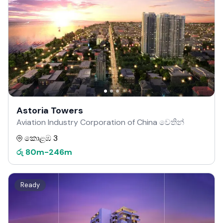
Astoria Towers
Aviation Industry Corporation of China වෙතින්
කොළඹ 3
රු
80m
-
246m
Ready