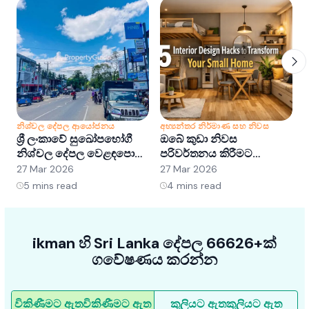
නිශ්චල දේපල ආයෝජනය
අභ්‍යන්තර නිර්මාණ සහ නිවස
න
ශ්‍රී ලංකාවේ සුඛෝපභෝගී
ඔබේ කුඩා නිවස
ශ
නිශ්චල දේපල වෙළඳපොළ
පරිවර්තනය කිරීමට
අවබෝධ කර ගැනීම:
අභ්‍යන්තර සැලසුම් හක්ක
ව
27 Mar 2026
27 Mar 2026
2
අවස්ථා සහ ප්‍රවණතා
5ක්
5
mins read
4
mins read
ikman හි Sri Lanka දේපල 66626+ක්
ගවේෂණය කරන්න
විකිණීමට ඇත
විකිණීමට ඇත
කුලියට ඇත
කුලියට ඇත