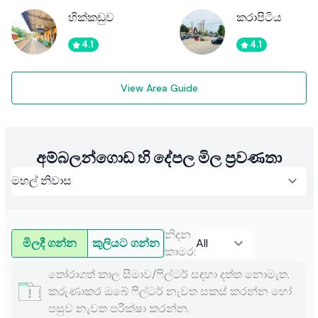
හික්කඩුව
කරාපිටිය
4.1
4.1
View Area Guide
අම්බලන්ගොඩ හි දේපල මිල ප්‍රවණතා
නිදන
මිලදී ගන්න
කුලියට ගන්න
කාමර
:
තෝරාගත් කාල සීමාව/ෆිල්ටර් සඳහා දත්ත නොමැත.
කරුණාකර ඔබේ ෆිල්ටර් නැවත සකස් කරන්න හෝ
පසුව නැවත පරීක්ෂා කරන්න.