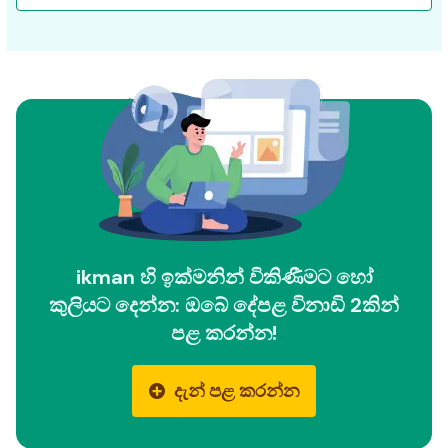
ikman හි ඉක්මනින් විකිණීමට හෝ
කුලියට දෙන්න: ඔබේ දේපළ විනාඩි 2කින්
පළ කරන්න!
දැන් පළ කරන්න