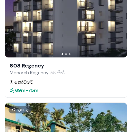
808 Regency
Monarch Regency වෙතින්
කෝට්ටේ
රු
69m
-
75m
Ongoing