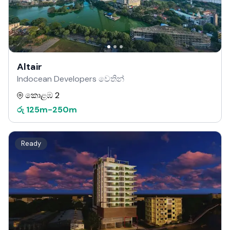
Altair
Indocean Developers වෙතින්
කොළඹ 2
රු
125m
-
250m
Ready