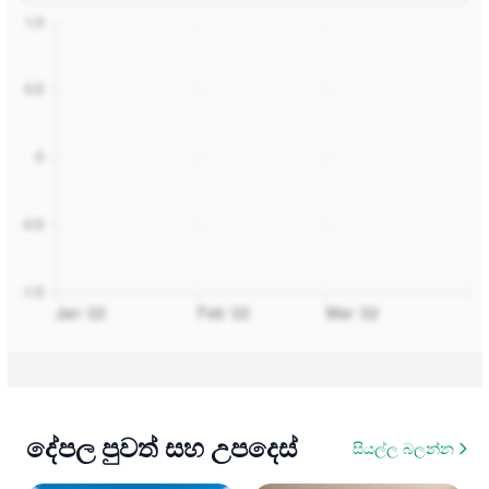
දේපල පුවත් සහ උපදෙස්
සියල්ල බලන්න