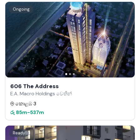
Ongoing
606 The Address
E.A. Macro Holdings වෙතින්
කොළඹ 3
රු
85m
-
537m
Ready