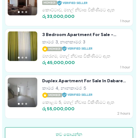
MEMBER
කොට්ටාව, මහල් නිවාස විකිණීමට ඇත
රු 33,000,000
1 hour
3 Bedroom Apartment For Sale -
Maharagama, Rainbow Residencies
කාමර: 3, නානකාමර: 3
(EM961)
MEMBER
මහරගම, මහල් නිවාස විකිණීමට ඇත
රු 45,000,000
1 hour
Duplex Apartment For Sale In Dabare
Mawatha, Colombo 05 - 2588U/1
කාමර: 4, නානකාමර: 5
MEMBER
කොළඹ 5, මහල් නිවාස විකිණීමට ඇත
රු 55,000,000
2 hours
තව සොයන්න