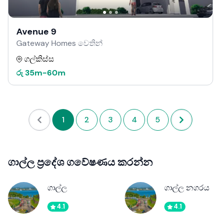
Avenue 9
Gateway Homes වෙතින්
ගල්කිස්ස
රු
35m
-
60m
1
2
3
4
5
ගාල්ල ප්‍රදේශ ගවේෂණය කරන්න
ගාල්ල
ගාල්ල නගරය
4.1
4.1