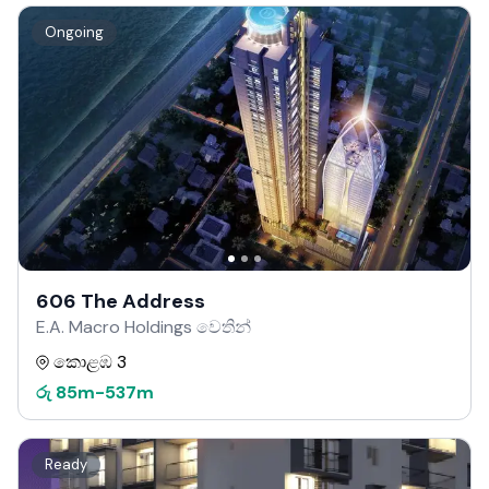
Ongoing
606 The Address
E.A. Macro Holdings වෙතින්
කොළඹ 3
රු
85m
-
537m
Ready