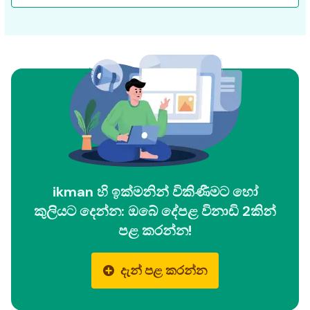
ikman හි ඉක්මනින් විකිණීමට හෝ
කුලියට දෙන්න: ඔබේ දේපළ විනාඩි 2කින්
පළ කරන්න!
දැන් පළ කරන්න