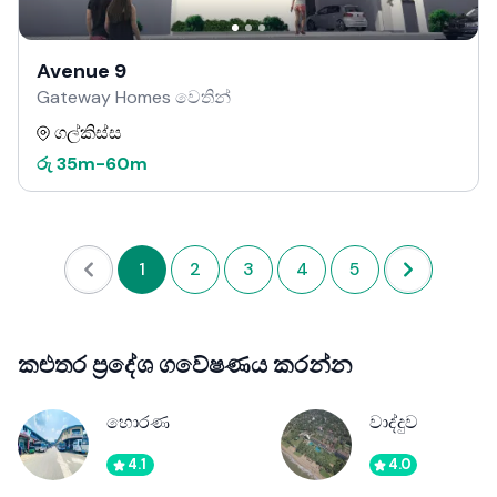
Avenue 9
Gateway Homes වෙතින්
ගල්කිස්ස
රු
35m
-
60m
1
2
3
4
5
කළුතර ප්‍රදේශ ගවේෂණය කරන්න
හොරණ
වාද්දුව
4.1
4.0