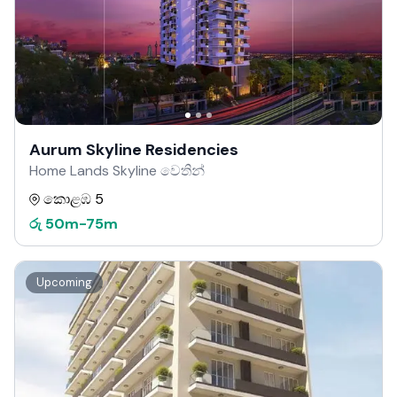
Aurum Skyline Residencies
Home Lands Skyline වෙතින්
කොළඹ 5
රු
50m
-
75m
Upcoming