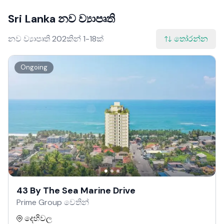
Sri Lanka නව ව්‍යාපෘති
නව ව්‍යාපෘති 202කින් 1-18ක්
තෝරන්න
Ongoing
43 By The Sea Marine Drive
Prime Group වෙතින්
දෙහිවල