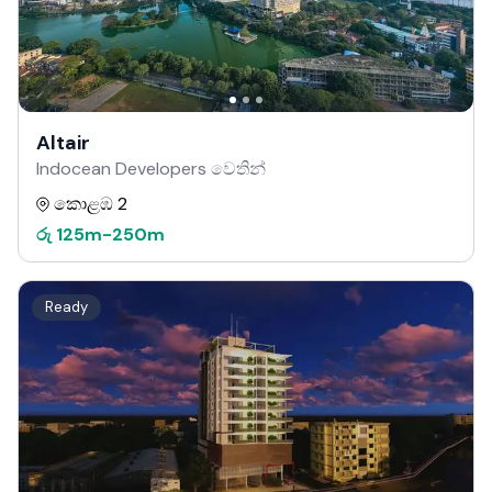
Altair
Indocean Developers වෙතින්
කොළඹ 2
රු
125m
-
250m
Ready