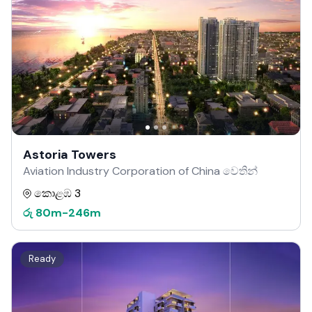
Astoria Towers
Aviation Industry Corporation of China වෙතින්
කොළඹ 3
රු
80m
-
246m
Ready