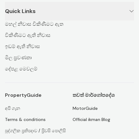
Quick Links
මහල් නිවාස විකිණීමට ඇත
විකිණීමට ඇති නිවාස
ඉඩම් ඇති නිවාස
මිල ප්‍රවණතා
දේපළ මෙවලම්
PropertyGuide
තවත් මාර්ගෝපදේශ
අපි ගැන
MotorGuide
Terms & conditions
Official ikman Blog
පුද්ගලික ප්‍රතිපදාව / ප්‍රිවසි පොලිසි