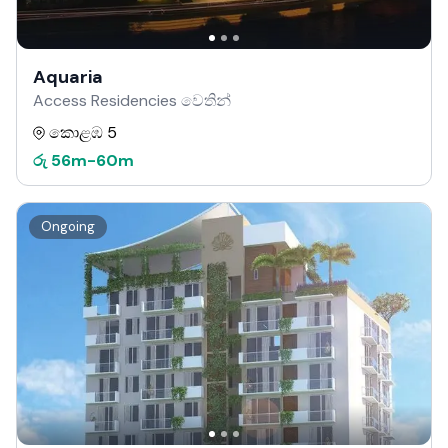
Aquaria
Access Residencies වෙතින්
කොළඹ 5
රු
56m
-
60m
Ongoing