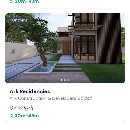
රු
20m
-
43m
Ongoing
Ark Residencies
Ark Construction & Developers වෙතින්
ගනේමුල්ල
රු
30m
-
45m