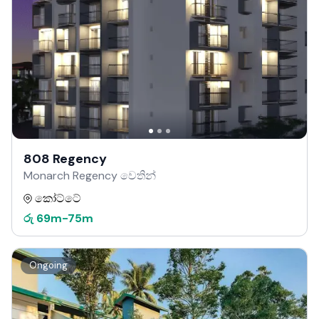
808 Regency
Monarch Regency වෙතින්
කෝට්ටේ
රු
69m
-
75m
Ongoing