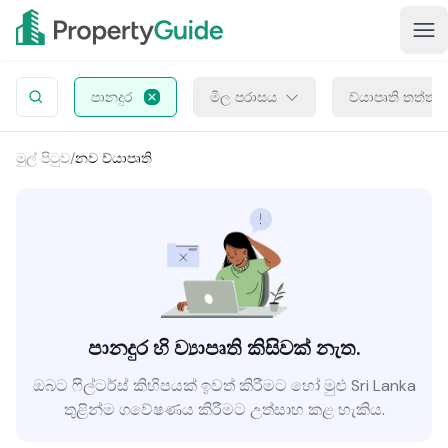
පානදුර
මිල පරාසය
ව්යාපෘති තත්ත්
මුල් පිටුව
/
නව ව්යාපෘති
පානදුර හි ව්‍යාපෘති කිසිවක් නැත.
ඔබට ෆිල්ටර්ස් කිහිපයක් ඉවත් කිරීමට හෝ මුළු Sri Lanka
තුළින්ම ගවේෂණය කිරීමට උත්සාහ කළ හැකිය.