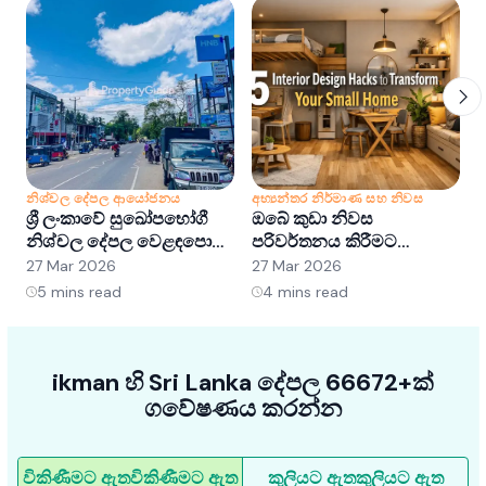
නිශ්චල දේපල ආයෝජනය
අභ්‍යන්තර නිර්මාණ සහ නිවස
න
ශ්‍රී ලංකාවේ සුඛෝපභෝගී
ඔබේ කුඩා නිවස
ශ
නිශ්චල දේපල වෙළඳපොළ
පරිවර්තනය කිරීමට
අවබෝධ කර ගැනීම:
අභ්‍යන්තර සැලසුම් හක්ක
ව
27 Mar 2026
27 Mar 2026
2
අවස්ථා සහ ප්‍රවණතා
5ක්
5
mins read
4
mins read
ikman හි Sri Lanka දේපල 66672+ක්
ගවේෂණය කරන්න
විකිණීමට ඇත
විකිණීමට ඇත
කුලියට ඇත
කුලියට ඇත