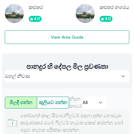
කළුතර
කළුතර නගරය
4.0
4.0
View Area Guide
පානදුර හි දේපල මිල ප්‍රවණතා
නිදන
මිලදී ගන්න
කුලියට ගන්න
කාමර
:
තෝරාගත් කාල සීමාව/ෆිල්ටර් සඳහා දත්ත නොමැත.
කරුණාකර ඔබේ ෆිල්ටර් නැවත සකස් කරන්න හෝ
පසුව නැවත පරීක්ෂා කරන්න.