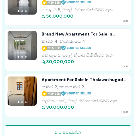
MEMBER
කොළඹ 5, මහල් නිවාස විකිණීමට ඇත
රු 56,000,000
1 hour
Brand New Apartment For Sale In
Colombo 5
කාමර: 4, නානකාමර: 4
MEMBER
කොළඹ 5, මහල් නිවාස විකිණීමට ඇත
රු 80,000,000
1 hour
Apartment For Sale In Thalawathugoda-
(AR382)
කාමර: 2, නානකාමර: 2
MEMBER
තලවතුගොඩ, මහල් නිවාස විකිණීමට ඇත
රු 30,000,000
1 hour
තව සොයන්න