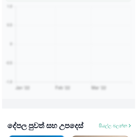
දේපල පුවත් සහ උපදෙස්
සියල්ල බලන්න