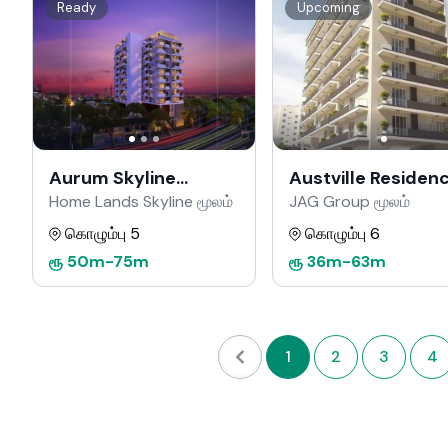
Ready
Upcoming
Aurum Skyline
Austville Residen
Residencies
Home Lands Skyline மூலம்
JAG Group மூலம்
கொழும்பு 5
கொழும்பு 6
ரூ
50m
-
75m
ரூ
36m
-
63m
1
2
3
4