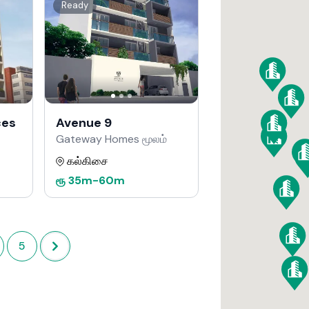
Ready
ces
Avenue 9
Gateway Homes மூலம்
கல்கிசை
ரூ
35m
-
60m
5