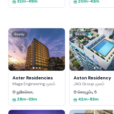
ரூ
32m
-
49m
ரூ
20m
-
43m
Ready
Ready
Aster Residencies
Aston Residency
Maga Engineering மூலம்
JAG Group மூலம்
நுகேகொட
கொழும்பு 5
ரூ
28m
-
33m
ரூ
42m
-
83m