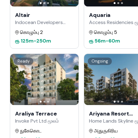
Altair
Aquaria
Indocean Developers
Access Residencies ம
மூலம்
கொழும்பு 2
கொழும்பு 5
ரூ
125m
-
250m
ரூ
56m
-
60m
Ready
Ongoing
Araliya Terrace
Ariyana Resort
Apartments
Invoke Pvt Ltd மூலம்
Home Lands Skyline ம
நுகேகொட
அதுருகிரிய