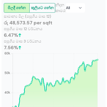
නිදන
මිලදී ගන්න
කුලියට ගන්න
කාමර
:
සාමාන්‍ය මිල (පසුගිය මාස 12)
රු 48,573.57 per sqft
පසුගිය මාස 12 වර්ධනය
6.47
%
පසුගිය මාස 3 වර්ධනය
7.56
%