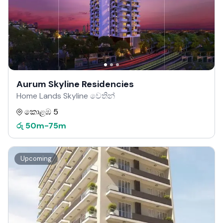
Aurum Skyline Residencies
Home Lands Skyline වෙතින්
කොළඹ 5
රු
50m
-
75m
Upcoming