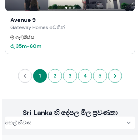
Avenue 9
Gateway Homes වෙතින්
ගල්කිස්ස
රු
35m
-
60m
1
2
3
4
5
Sri Lanka හි දේපල මිල ප්‍රවණතා