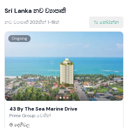
Sri Lanka නව ව්‍යාපෘති
නව ව්‍යාපෘති 202කින් 1-18ක්
තෝරන්න
Ongoing
43 By The Sea Marine Drive
Prime Group වෙතින්
දෙහිවල