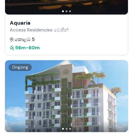
Aquaria
Access Residencies වෙතින්
කොළඹ 5
රු
56m
-
60m
Ongoing