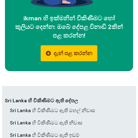
ikman හි ඉක්මනින් විකිණීමට හෝ
කුලියට දෙන්න: ඔබේ දේපළ විනාඩි 2කින්
පළ කරන්න!
දැන් පළ කරන්න
Sri Lanka හි විකිණීමට ඇති දේපල
Sri Lanka හි විකිණීමට ඇති මහල් නිවාස
Sri Lanka හි විකිණීමට ඇති නිවාස
Sri Lanka හි විකිණීමට ඇති ඉඩම්