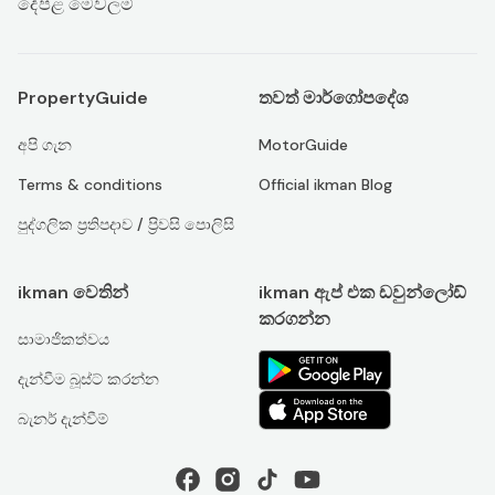
දේපළ මෙවලම්
PropertyGuide
තවත් මාර්ගෝපදේශ
අපි ගැන
MotorGuide
Terms & conditions
Official ikman Blog
පුද්ගලික ප්‍රතිපදාව / ප්‍රිවසි පොලිසි
ikman වෙතින්
ikman ඇප් එක ඩවුන්ලෝඩ්
කරගන්න
සාමාජිකත්වය
දැන්වීම බූස්ට් කරන්න
බැනර් දැන්වීම්