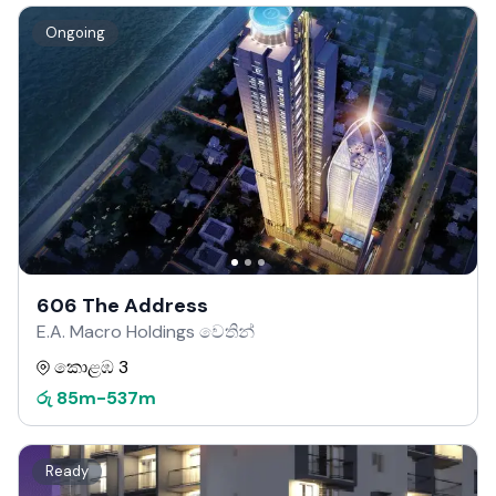
Ongoing
606 The Address
E.A. Macro Holdings වෙතින්
කොළඹ 3
රු
85m
-
537m
Ready