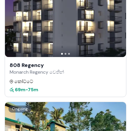
808 Regency
Monarch Regency වෙතින්
කෝට්ටේ
රු
69m
-
75m
Ongoing