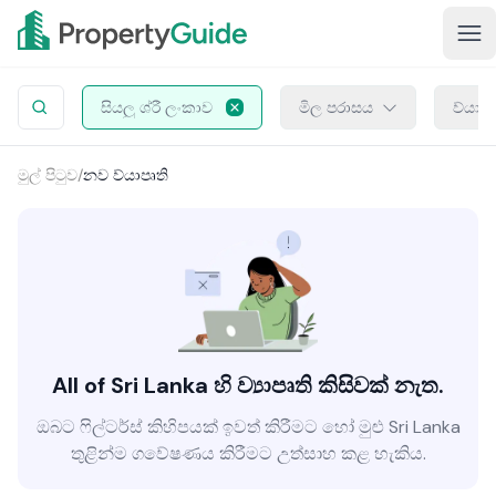
සියලු ශ්රී ලංකාව
මිල පරාසය
ව්යාප
මුල් පිටුව
/
නව ව්යාපෘති
All of Sri Lanka හි ව්‍යාපෘති කිසිවක් නැත.
ඔබට ෆිල්ටර්ස් කිහිපයක් ඉවත් කිරීමට හෝ මුළු Sri Lanka
තුළින්ම ගවේෂණය කිරීමට උත්සාහ කළ හැකිය.