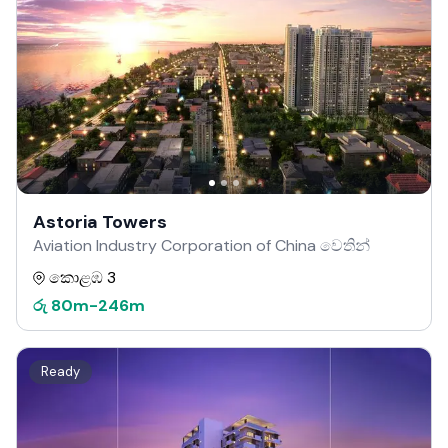
Astoria Towers
Aviation Industry Corporation of China වෙතින්
කොළඹ 3
රු
80m
-
246m
Ready