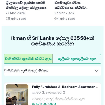
ශ්‍රී ලංකාවේ සුඛෝපභෝගී
ඔබේ කුඩා නිවස
ශ
නිශ්චල දේපල වෙළඳපොළ
පරිවර්තනය කිරීමට
අවබෝධ කර ගැනීම:
අභ්‍යන්තර සැලසුම් හක්ක
ව
27 Mar 2026
27 Mar 2026
2
අවස්ථා සහ ප්‍රවණතා
5ක්
5
mins read
4
mins read
ikman හි Sri Lanka දේපල 63558+ක්
ගවේෂණය කරන්න
විකිණීමට ඇත
විකිණීමට ඇත
කුලියට ඇත
කුලියට ඇත
Fully Furnished 2-Bedroom Apartment
For Sale In Nilaveli
කාමර: 2, නානකාමර: 2
මොරටුව, මහල් නිවාස විකිණීමට ඇත
රු 57,500,000