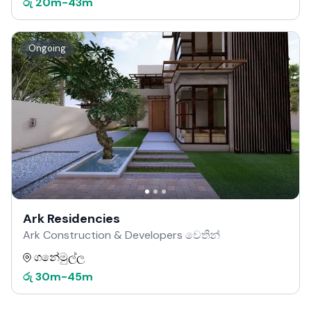
රු
20m
-
43m
Ongoing
Ark Residencies
Ark Construction & Developers වෙතින්
ගනේමුල්ල
රු
30m
-
45m