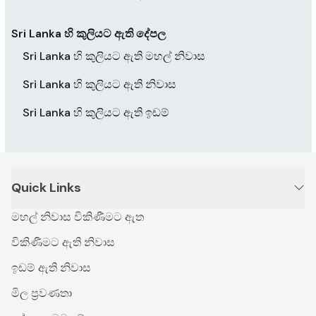
Sri Lanka හි කුලියට ඇති දේපල
Sri Lanka හි කුලියට ඇති මහල් නිවාස
Sri Lanka හි කුලියට ඇති නිවාස
Sri Lanka හි කුලියට ඇති ඉඩම්
Quick Links
මහල් නිවාස විකිණීමට ඇත
විකිණීමට ඇති නිවාස
ඉඩම් ඇති නිවාස
මිල ප්‍රවණතා