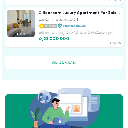
2 hours
2 Bedroom Luxury Apartment For Sale -
The Palace (EM966)
කාමර: 2, නානකාමර: 1
MEMBER
ගම්පහ නගරය, මහල් නිවාස විකිණීමට ඇත
රු 28,000,000
3 hours
තව සොයන්න