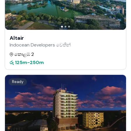
Altair
Indocean Developers වෙතින්
කොළඹ 2
රු
125m
-
250m
Ready