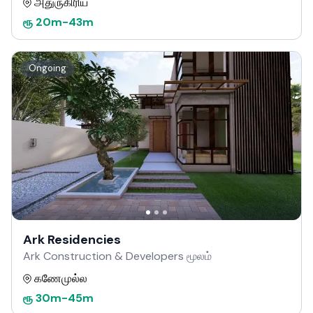
அதுருகிரிய
ரூ
20m
-
43m
Ongoing
Ark Residencies
Ark Construction & Developers மூலம்
கணேமுல்ல
ரூ
30m
-
45m