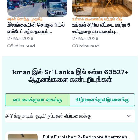
அசல் சொத்து முதலீடு
உள்ளக வடிவமைப்பு மற்றும் வீடு
அ
இலங்கையின் சொகுசு ரியல்
உங்கள் சிறிய வீட்டை மாற்ற 5
இ
எஸ்டேட் சந்தையைப்
உள்துறை வடிவமைப்பு
எ
புரிந்துகொள்வது: வாய்ப்புகள்
ஹேக்குகள்
ப
27 Mar 2026
27 Mar 2026
2
மற்றும் போக்குகள்
5
mins read
3
mins read
ikman இல் Sri Lanka இல் உள்ள 63527+
ஆதனங்களை கண்டறியுங்கள்
வாடகைக்கு
வாடகைக்கு
விற்பனைக்கு
விற்பனைக்கு
Fully Furnished 2-Bedroom Apartment