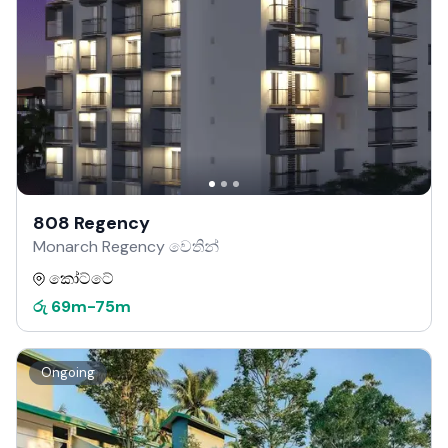
808 Regency
Monarch Regency වෙතින්
කෝට්ටේ
රු
69m
-
75m
Ongoing