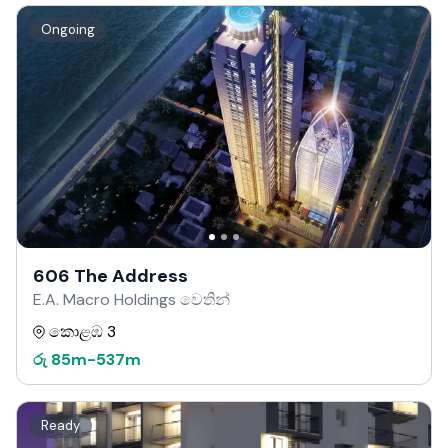
Ongoing
606 The Address
E.A. Macro Holdings වෙතින්
කොළඹ 3
රු
85m
-
537m
Ready