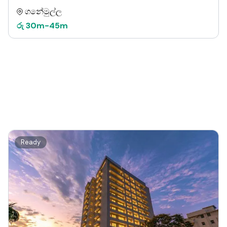
ගනේමුල්ල
රු
30m
-
45m
Ready