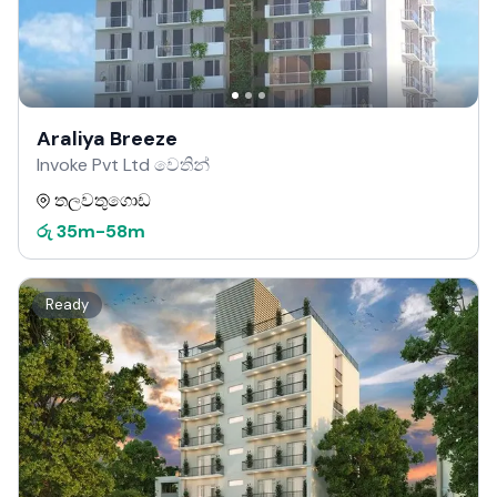
Araliya Breeze
Invoke Pvt Ltd වෙතින්
තලවතුගොඩ
රු
35m
-
58m
Ready