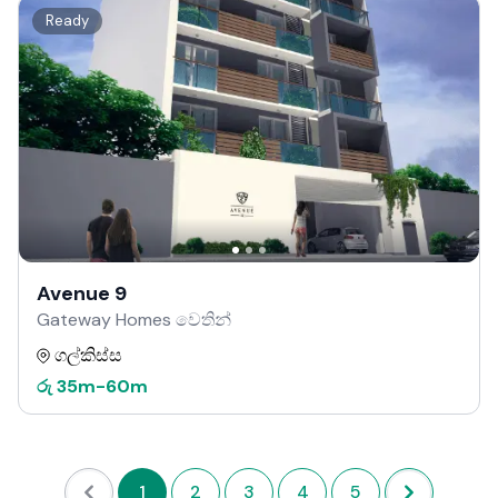
Ready
Avenue 9
Gateway Homes වෙතින්
ගල්කිස්ස
රු
35m
-
60m
1
2
3
4
5