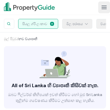
සියලු ශ්රී ලංකාව
මිල පරාසය
ව්යාප
මුල් පිටුව
/
නව ව්යාපෘති
All of Sri Lanka හි ව්‍යාපෘති කිසිවක් නැත.
ඔබට ෆිල්ටර්ස් කිහිපයක් ඉවත් කිරීමට හෝ මුළු Sri Lanka
තුළින්ම ගවේෂණය කිරීමට උත්සාහ කළ හැකිය.