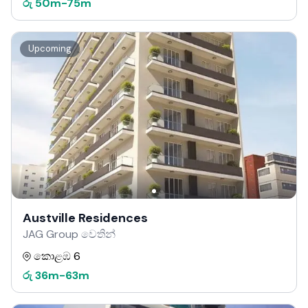
රු
50m
-
75m
Upcoming
Austville Residences
JAG Group වෙතින්
කොළඹ 6
රු
36m
-
63m