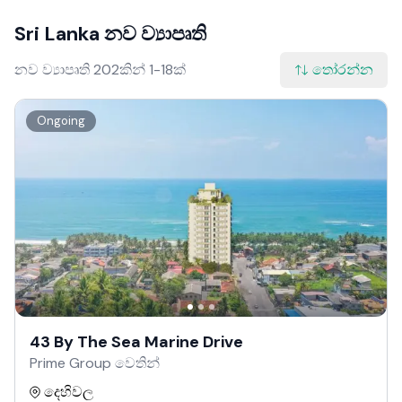
Sri Lanka නව ව්‍යාපෘති
නව ව්‍යාපෘති 202කින් 1-18ක්
තෝරන්න
Ongoing
43 By The Sea Marine Drive
Prime Group වෙතින්
දෙහිවල