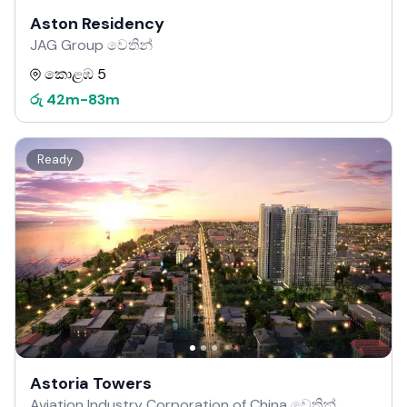
Aston Residency
JAG Group වෙතින්
කොළඹ 5
රු
42m
-
83m
Ready
Astoria Towers
Aviation Industry Corporation of China වෙතින්