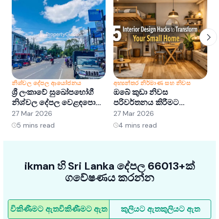
නිශ්චල දේපල ආයෝජනය
අභ්‍යන්තර නිර්මාණ සහ නිවස
න
ශ්‍රී ලංකාවේ සුඛෝපභෝගී
ඔබේ කුඩා නිවස
ශ
නිශ්චල දේපල වෙළඳපොළ
පරිවර්තනය කිරීමට
අවබෝධ කර ගැනීම:
අභ්‍යන්තර සැලසුම් හක්ක
ව
27 Mar 2026
27 Mar 2026
2
අවස්ථා සහ ප්‍රවණතා
5ක්
5
mins read
4
mins read
ikman හි Sri Lanka දේපල 66013+ක්
ගවේෂණය කරන්න
විකිණීමට ඇත
විකිණීමට ඇත
කුලියට ඇත
කුලියට ඇත