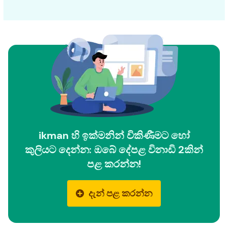
ikman හි ඉක්මනින් විකිණීමට හෝ
කුලියට දෙන්න: ඔබේ දේපළ විනාඩි 2කින්
පළ කරන්න!
දැන් පළ කරන්න