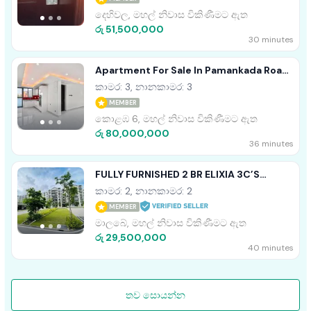
දෙහිවල, මහල් නිවාස විකිණීමට ඇත
රු 51,500,000
30 minutes
Apartment For Sale In Pamankada Road
Colombo.06
කාමර: 3, නානකාමර: 3
MEMBER
කොළඹ 6, මහල් නිවාස විකිණීමට ඇත
රු 80,000,000
36 minutes
FULLY FURNISHED 2 BR ELIXIA 3C’S
APARTMENT FOR SALE IN MALABE
කාමර: 2, නානකාමර: 2
MEMBER
මාලබේ, මහල් නිවාස විකිණීමට ඇත
රු 29,500,000
40 minutes
තව සොයන්න