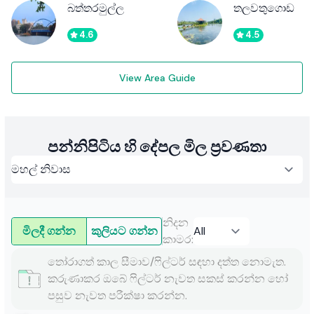
බත්තරමුල්ල
තලවතුගොඩ
4.6
4.5
View Area Guide
පන්නිපිටිය හි දේපල මිල ප්‍රවණතා
නිදන
මිලදී ගන්න
කුලියට ගන්න
කාමර
:
තෝරාගත් කාල සීමාව/ෆිල්ටර් සඳහා දත්ත නොමැත.
කරුණාකර ඔබේ ෆිල්ටර් නැවත සකස් කරන්න හෝ
පසුව නැවත පරීක්ෂා කරන්න.