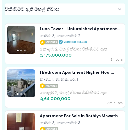
Luna Tower - Unfurnished Apartment
For Sale A18488 Colombo 02
කාමර: 3, නානකාමර: 2
MEMBER
කොළඹ 2, මහල් නිවාස විකිණීමට ඇත
රු 175,000,000
3 hours
1 Bedroom Apartment Higher Floor
Furnished Sale - Colombo 2
කාමර: 1, නානකාමර: 1
MEMBER
කොළඹ 2, මහල් නිවාස විකිණීමට ඇත
රු 64,000,000
7 minutes
Apartment For Sale In Bathiya Mawatha
Kalubowila Dehiwala
කාමර: 3, නානකාමර: 3
MEMBER