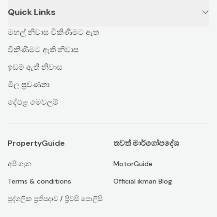
Quick Links
මහල් නිවාස විකිණීමට ඇත
විකිණීමට ඇති නිවාස
ඉඩම් ඇති නිවාස
මිල ප්‍රවණතා
දේපළ මෙවලම්
PropertyGuide
තවත් මාර්ගෝපදේශ
අපි ගැන
MotorGuide
Terms & conditions
Official ikman Blog
පුද්ගලික ප්‍රතිපදාව / ප්‍රිවසි පොලිසි