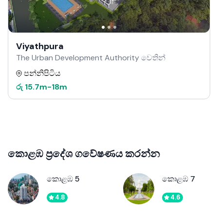
Viyathpura
The Urban Development Authority වෙතින්
පන්නිපිටිය
රු
15.7m
-
18m
කොළඹ ප්‍රදේශ ගවේෂණය කරන්න
කොළඹ 5
කොළඹ 7
4.8
4.6