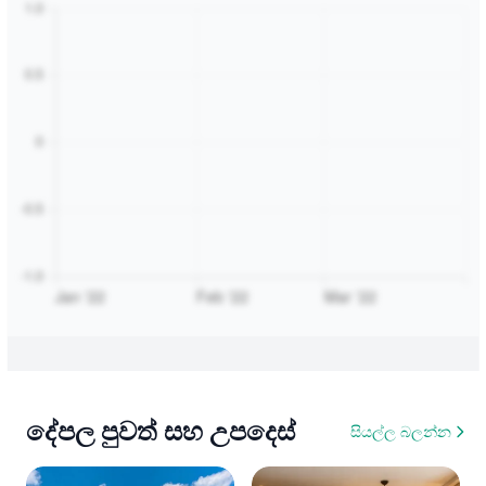
දේපල පුවත් සහ උපදෙස්
සියල්ල බලන්න