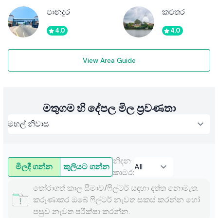
පානදුර
කළුතර
4.0
4.0
View Area Guide
මතුගම හි දේපල මිල ප්‍රවණතා
නිදන
මිලදී ගන්න
කුලියට ගන්න
කාමර
:
තෝරාගත් කාල සීමාව/ෆිල්ටර් සඳහා දත්ත නොමැත.
කරුණාකර ඔබේ ෆිල්ටර් නැවත සකස් කරන්න හෝ
පසුව නැවත පරීක්ෂා කරන්න.