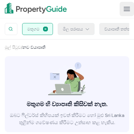
මතුගම
මිල පරාසය
ව්යාපෘති තත්ත්
මුල් පිටුව
/
නව ව්යාපෘති
මතුගම හි ව්‍යාපෘති කිසිවක් නැත.
ඔබට ෆිල්ටර්ස් කිහිපයක් ඉවත් කිරීමට හෝ මුළු Sri Lanka
තුළින්ම ගවේෂණය කිරීමට උත්සාහ කළ හැකිය.