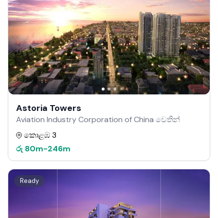
Astoria Towers
Aviation Industry Corporation of China වෙතින්
කොළඹ 3
රු
80m
-
246m
Ready