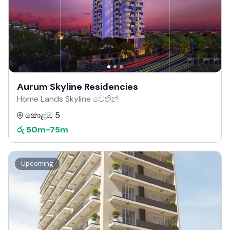
Aurum Skyline Residencies
Home Lands Skyline වෙතින්
කොළඹ 5
රු
50m
-
75m
Upcoming