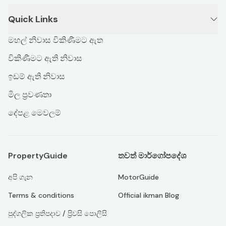
Quick Links
මහල් නිවාස විකිණීමට ඇත
විකිණීමට ඇති නිවාස
ඉඩම් ඇති නිවාස
මිල ප්‍රවණතා
දේපළ මෙවලම්
PropertyGuide
තවත් මාර්ගෝපදේශ
අපි ගැන
MotorGuide
Terms & conditions
Official ikman Blog
පුද්ගලික ප්‍රතිපදාව / ප්‍රිවසි පොලිසි