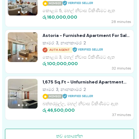
MEMBER
කොළඹ 5, මහල් නිවාස විකිණීමට ඇත
රු 160,000,000
28 minutes
Astoria - Furnished Apartment For Sale
A44152
කාමර: 3, නානකාමර: 2
AUTH AGENT
කොළඹ 3, මහල් නිවාස විකිණීමට ඇත
රු 100,000,000
32 minutes
1,675 Sq.ft - Unfurnished Apartment
For Sale A35839
කාමර: 3, නානකාමර: 2
MEMBER
බත්තරමුල්ල, මහල් නිවාස විකිණීමට ඇත
රු 46,500,000
37 minutes
තව සොයන්න