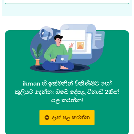
ikman හි ඉක්මනින් විකිණීමට හෝ
කුලියට දෙන්න: ඔබේ දේපළ විනාඩි 2කින්
පළ කරන්න!
දැන් පළ කරන්න