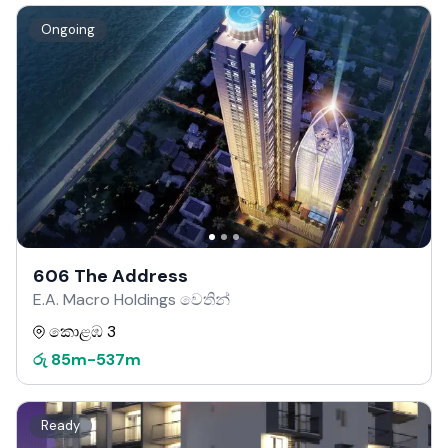
Ongoing
606 The Address
E.A. Macro Holdings වෙතින්
කොළඹ 3
රු
85m
-
537m
Ready