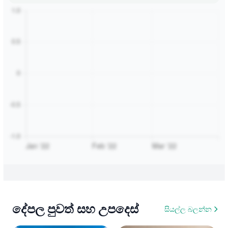
දේපල පුවත් සහ උපදෙස්
සියල්ල බලන්න