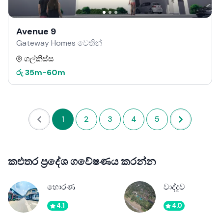
Avenue 9
Gateway Homes වෙතින්
ගල්කිස්ස
රු
35m
-
60m
1
2
3
4
5
කළුතර ප්‍රදේශ ගවේෂණය කරන්න
හොරණ
වාද්දුව
4.1
4.0