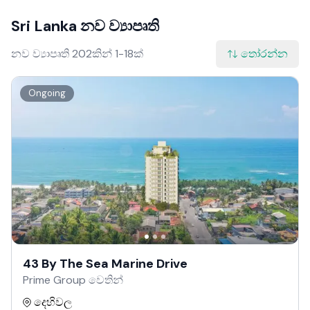
Sri Lanka නව ව්‍යාපෘති
නව ව්‍යාපෘති 202කින් 1-18ක්
තෝරන්න
Ongoing
43 By The Sea Marine Drive
Prime Group වෙතින්
දෙහිවල