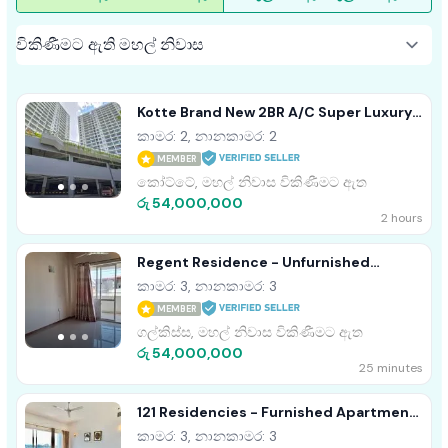
Kotte Brand New 2BR A/C Super Luxury
Apartment For Sale
කාමර: 2, නානකාමර: 2
MEMBER
කෝට්ටේ, මහල් නිවාස විකිණීමට ඇත
රු 54,000,000
2 hours
Regent Residence - Unfurnished
Apartment For Sale A53217
කාමර: 3, නානකාමර: 3
MEMBER
ගල්කිස්ස, මහල් නිවාස විකිණීමට ඇත
රු 54,000,000
25 minutes
121 Residencies - Furnished Apartment
For Sale A49925
කාමර: 3, නානකාමර: 3