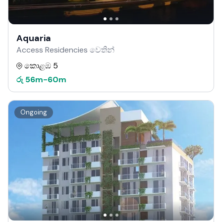
Aquaria
Access Residencies වෙතින්
කොළඹ 5
රු
56m
-
60m
Ongoing