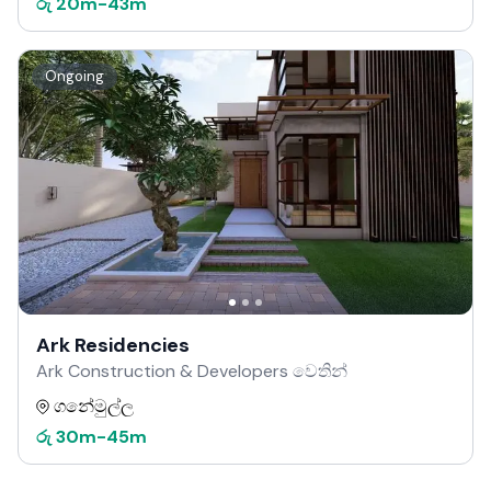
රු
20m
-
43m
Ongoing
Ark Residencies
Ark Construction & Developers වෙතින්
ගනේමුල්ල
රු
30m
-
45m