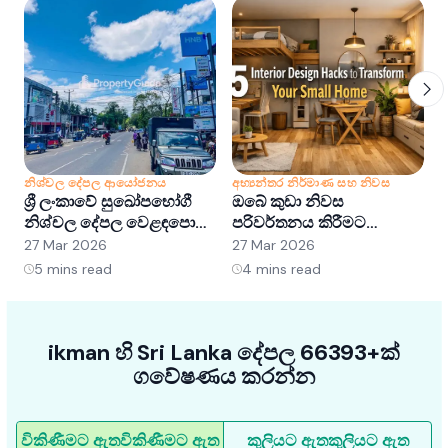
නිශ්චල දේපල ආයෝජනය
අභ්‍යන්තර නිර්මාණ සහ නිවස
න
ශ්‍රී ලංකාවේ සුඛෝපභෝගී
ඔබේ කුඩා නිවස
ශ
නිශ්චල දේපල වෙළඳපොළ
පරිවර්තනය කිරීමට
අවබෝධ කර ගැනීම:
අභ්‍යන්තර සැලසුම් හක්ක
ව
27 Mar 2026
27 Mar 2026
2
අවස්ථා සහ ප්‍රවණතා
5ක්
5
mins read
4
mins read
ikman හි Sri Lanka දේපල 66393+ක්
ගවේෂණය කරන්න
විකිණීමට ඇත
විකිණීමට ඇත
කුලියට ඇත
කුලියට ඇත