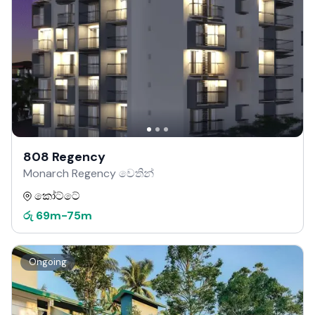
808 Regency
Monarch Regency වෙතින්
කෝට්ටේ
රු
69m
-
75m
Ongoing