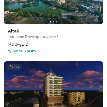
Altair
Indocean Developers වෙතින්
කොළඹ 2
රු
125m
-
250m
Ready