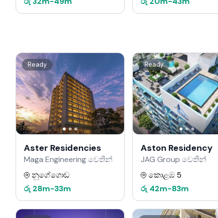
රු
32m
-
49m
රු
20m
-
43m
Ready
Ready
Aster Residencies
Aston Residency
Maga Engineering වෙතින්
JAG Group වෙතින්
නුගේගොඩ
කොළඹ 5
රු
28m
-
33m
රු
42m
-
83m