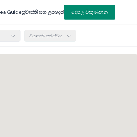
ea Guide
ප්‍රවෘත්ති සහ උපදෙස්
දේපල විකුණන්න
ව්යාපෘති තත්ත්වය