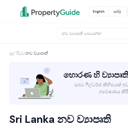
English
தமிழ்
මුල් පිටුව
/
නව ව්යාපෘති
හොරණ හි ව්‍යාපෘති
ඔබට ෆිල්ටර්ස් කිහිපයක් ඉව
ගවේෂණය කිරී
Sri Lanka නව ව්‍යාපෘති