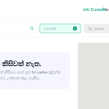
නව ව්යාපෘති
Ar
හොරණ
මිල පරාසය
 කිසිවක් නැත.
ත් කිරීමට හෝ මුළු Sri Lanka තුළින්ම
මට උත්සාහ කළ හැකිය.