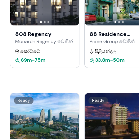
808 Regency
88 Residence
Kahathuduwa
Monarch Regency වෙතින්
Prime Group වෙතින්
කෝට්ටේ
පිළියන්දල
රු
69m
-
75m
රු
33.8m
-
50m
Ready
Ready