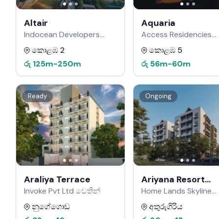
Altair
Aquaria
Indocean Developers
Access Residencies
වෙතින්
වෙතින්
කොළඹ 2
කොළඹ 5
රු
125m
-
250m
රු
56m
-
60m
Ready
Ongoing
Araliya Terrace
Ariyana Resort
Apartments
Invoke Pvt Ltd වෙතින්
Home Lands Skyline
වෙතින්
නුගේගොඩ
අතුරුගිරිය