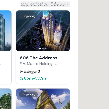
අනුව තෝරන්න
:
විශිෂ්ටම
Ongoing
606 The Address
E.A. Macro Holdings
වෙතින්
කොළඹ 3
රු
85m
-
537m
Ongoing