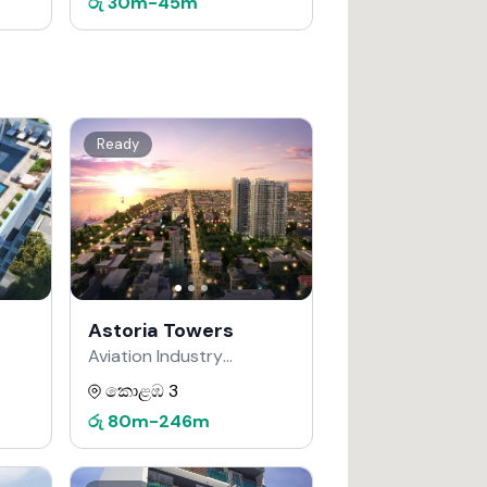
රු
30m
-
45m
Ready
Astoria Towers
Aviation Industry
Corporation of China
කොළඹ 3
වෙතින්
රු
80m
-
246m