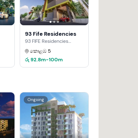
93 Fife Residencies
93 FIFE Residencies
Developers වෙතින්
කොළඹ 5
රු
92.8m
-
100m
Ongoing