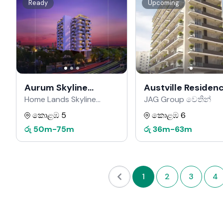
Ready
Upcoming
Aurum Skyline
Austville Residen
Residencies
Home Lands Skyline
JAG Group වෙතින්
වෙතින්
කොළඹ 5
කොළඹ 6
රු
50m
-
75m
රු
36m
-
63m
1
2
3
4