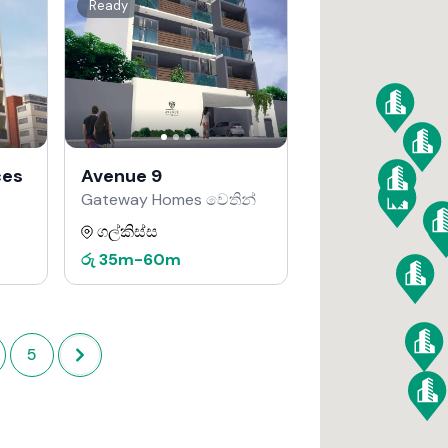
Ready
ces
Avenue 9
Gateway Homes වෙතින්
ගල්කිස්ස
රු
35m
-
60m
5