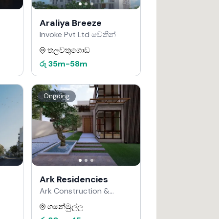
Araliya Breeze
Invoke Pvt Ltd වෙතින්
තලවතුගොඩ
රු
35m
-
58m
Ongoing
Ark Residencies
Ark Construction &
Developers වෙතින්
ගනේමුල්ල