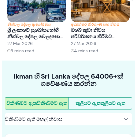
නිශ්චල දේපල ආයෝජනය
අභ්‍යන්තර නිර්මාණ සහ නිවස
න
ශ්‍රී ලංකාවේ සුඛෝපභෝගී
ඔබේ කුඩා නිවස
ශ
නිශ්චල දේපල වෙළඳපොළ
පරිවර්තනය කිරීමට
අවබෝධ කර ගැනීම:
අභ්‍යන්තර සැලසුම් හක්ක
ව
27 Mar 2026
27 Mar 2026
2
අවස්ථා සහ ප්‍රවණතා
5ක්
5
mins read
4
mins read
ikman හි Sri Lanka දේපල 64006+ක්
ගවේෂණය කරන්න
විකිණීමට ඇත
විකිණීමට ඇත
කුලියට ඇත
කුලියට ඇත