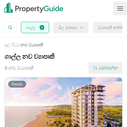
ගාල්ල
මිල පරාසය
ව්යාපෘති තත්ත්ව
මුල් පිටුව
/
නව ව්යාපෘති
ගාල්ල නව ව්‍යාපෘති
5 නව ව්යාපෘති
තෝරන්න
Ready