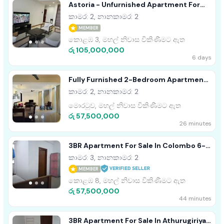
Astoria - Unfurnished Apartment For
Sale A38301
කාමර: 2, නානකාමර: 2
MEMBER
කොළඹ 3, මහල් නිවාස විකිණීමට ඇත
රු 105,000,000
6 days
Fully Furnished 2-Bedroom Apartment
For Sale In Nilaveli
කාමර: 2, නානකාමර: 2
මොරටුව, මහල් නිවාස විකිණීමට ඇත
රු 57,500,000
26 minutes
3BR Apartment For Sale In Colombo 6-
PDA319
කාමර: 3, නානකාමර: 2
MEMBER
කොළඹ 8, මහල් නිවාස විකිණීමට ඇත
රු 57,500,000
44 minutes
3BR Apartment For Sale In Athurugiriya -