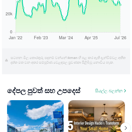
සටහන: මිල තොරතුරු පදනම් වන්නේ ikman හි පළ කර ඇති දැන්වීම්වල අතීත
දත්ත මත වන අතර සම්පූර්ණ වෙළඳපල ප්‍රවණතා පිළිබිඹු නොවිය හැක.
දේපල පුවත් සහ උපදෙස්
සියල්ල බලන්න