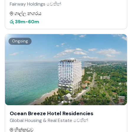
Fairway Holdings වෙතින්
ගාල්ල නගරය
රු
39m
-
60m
Ongoing
Ocean Breeze Hotel Residencies
Global Housing & Real Estate වෙතින්
හික්කඩුව