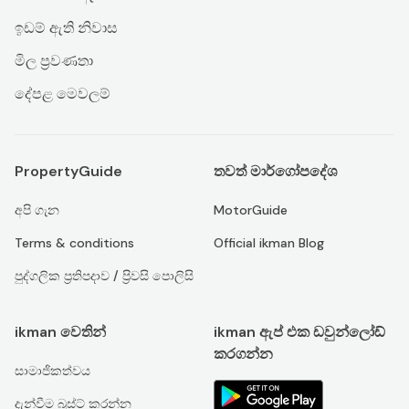
ඉඩම් ඇති නිවාස
මිල ප්‍රවණතා
දේපළ මෙවලම්
PropertyGuide
තවත් මාර්ගෝපදේශ
අපි ගැන
MotorGuide
Terms & conditions
Official ikman Blog
පුද්ගලික ප්‍රතිපදාව / ප්‍රිවසි පොලිසි
ikman වෙතින්
ikman ඇප් එක ඩවුන්ලෝඩ්
කරගන්න
සාමාජිකත්වය
දැන්වීම බූස්ට් කරන්න