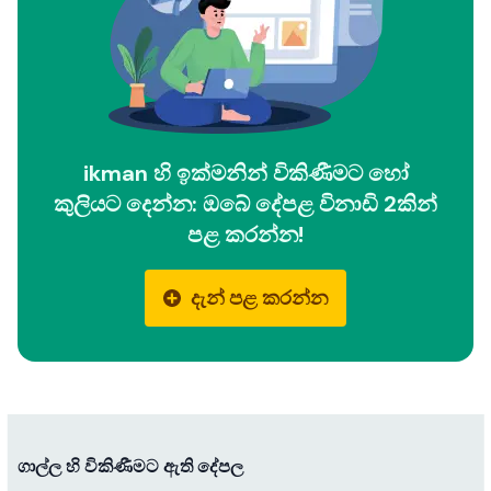
ikman හි ඉක්මනින් විකිණීමට හෝ
කුලියට දෙන්න: ඔබේ දේපළ විනාඩි 2කින්
පළ කරන්න!
දැන් පළ කරන්න
ගාල්ල හි විකිණීමට ඇති දේපල