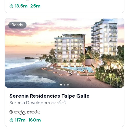
රු
13.5m
-
25m
Ready
Serenia Residencies Talpe Galle
Serenia Developers වෙතින්
ගාල්ල නගරය
රු
117m
-
160m