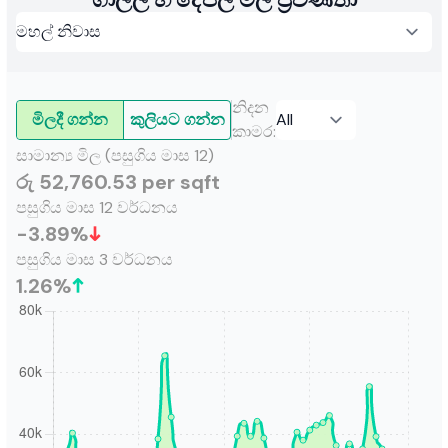
නිදන
මිලදී ගන්න
කුලියට ගන්න
කාමර
:
සාමාන්‍ය මිල (පසුගිය මාස 12)
රු 52,760.53 per sqft
පසුගිය මාස 12 වර්ධනය
-3.89
%
පසුගිය මාස 3 වර්ධනය
1.26
%