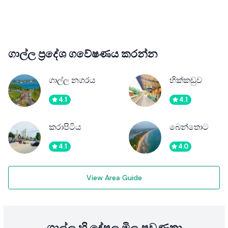
ගාල්ල ප්‍රදේශ ගවේෂණය කරන්න
ගාල්ල නගරය
හික්කඩුව
4.1
4.1
කරාපිටිය
බෙන්තොට
4.1
4.0
View Area Guide
ගාල්ල හි දේපල මිල ප්‍රවණතා