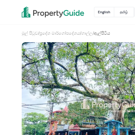
English
தமிழ்
මුල් පිටුව
/
ප්‍රදේශ මාර්ගෝපදේශය
/
ගාල්ල
/
ඇල්පිටිය