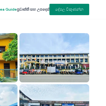
ea Guide
ප්‍රවෘත්ති සහ උපදෙස්
දේපල විකුණන්න