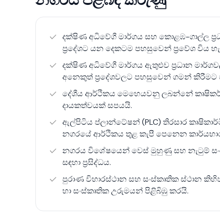
ඇල්පිටිය යනු කෘෂිකාර්මික ප්‍රදේශයක් පමණක්
එකතුවක් සහිතව වැඩෙන උප නාගරික ප්‍රදේශයකි
දක්ෂිණ අධිවේගී මාර්ගය සහ කොළඹ-ගාල්ල ප්‍
පදිංචිකරුවන්ට සහ ආයෝජකයින්ට එය ආකර්ශනී
ප්‍රදේශට යන දෙකටම පහසුවෙන් ප්‍රවේශ විය හැකි
දක්ෂිණ අධිවේගී මාර්ගය ඇතුළුව ප්‍රධාන මාර්
ඇල්පිටිය, එහි සන්සුන් පරිසරය, සංස්කෘතික උ
අනෙකුත් ප්‍රදේශවලට පහසුවෙන් ගමන් කිරීමට
උප නාගරික නිස්කලංකත්වයේ අද්විතීය සම්මිශ්‍රණ
දේශීය ආර්ථිකය මෙහෙයවනු ලබන්නේ කෘෂිකර්මා
නේවාසික ප්‍රවර්ධනය සහ වාණිජ සංවර්ධනය කිර
දායකත්වයක් සපයයි.
කිරීමට ඉඩ ඇති අතර, එය පදිංචිකරුවන්ට ස
ඇල්පිටිය ප්ලාන්ටේෂන් (PLC) තිරසාර කෘෂික
පත් කරයි.
නගරයේ ආර්ථිකය තුළ කැපී පෙනෙන කාර්යභාරය
නගරය විශේෂයෙන් වෙස් මුහුණු සහ නැටුම් සංරක්
සඳහා ප්‍රසිද්ධය.
පුරාණ විහාරස්ථාන සහ සංස්කෘතික ස්ථාන කිහි
හා සංස්කෘතික උරුමයන් පිළිබිඹු කරයි.