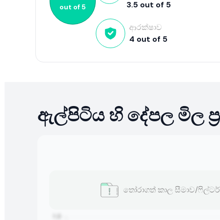
3.5
out of
5
out of
5
ආරක්ෂාව
4
out of
5
ඇල්පිටිය හි දේපල මිල ප
තෝරාගත් කාල සීමාව/ෆිල්ට