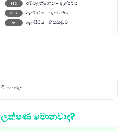
අම්බලන්ගොඩ - ඇල්පිටිය
380
ඇල්පිටිය - පැලවත්ත
399
ඇල්පිටිය - හික්කඩුව
751
 වී නොමැත.
්ට ලක්ෂණ මොනවාද?