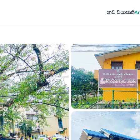
නව ව්යාපෘති
Ar