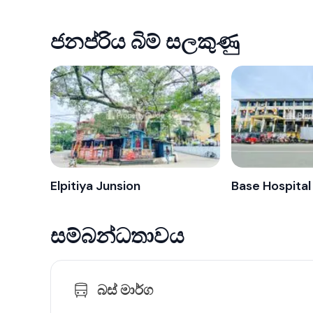
ජනප්රිය බිම් සලකුණු
Elpitiya Junsion
Base Hospital 
සම්බන්ධතාවය
බස් මාර්ග