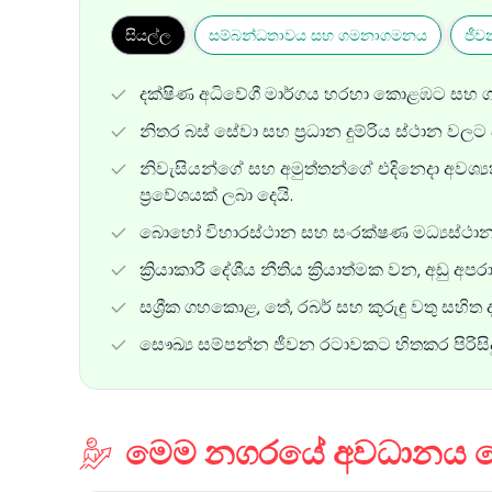
සියල්ල
සම්බන්ධතාවය සහ ගමනාගමනය
ජීව
දක්ෂිණ අධිවේගී මාර්ගය හරහා කොළඹට සහ ගාල
නිතර බස් සේවා සහ ප්‍රධාන දුම්රිය ස්ථාන වලට 
නිවැසියන්ගේ සහ අමුත්තන්ගේ එදිනෙදා අවශ්‍
ප්‍රවේශයක් ලබා දෙයි.
බොහෝ විහාරස්ථාන සහ සංරක්ෂණ මධ්‍යස්ථා
ක්‍රියාකාරී දේශීය නීතිය ක්‍රියාත්මක වන, අඩු අ
සශ්‍රීක ගහකොළ, තේ, රබර් සහ කුරුඳු වතු සහිත
සෞඛ්‍ය සම්පන්න ජීවන රටාවකට හිතකර පිරිස
මෙම නගරයේ අවධානය යො