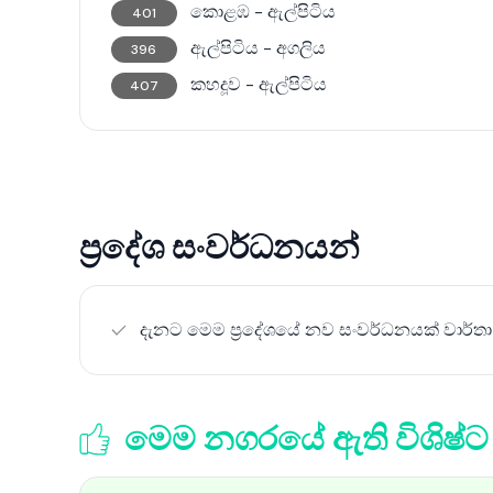
කොළඹ - ඇල්පිටිය
401
ඇල්පිටිය - අගලිය
396
කහදූව - ඇල්පිටිය
407
ප්‍රදේශ සංවර්ධනයන්
දැනට මෙම ප්‍රදේශයේ නව සංවර්ධනයක් වාර්තා
මෙම නගරයේ ඇති විශිෂ