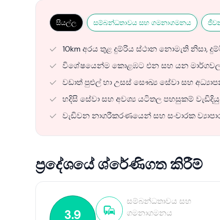
සියල්ල
සම්බන්ධතාවය සහ ගමනාගමනය
ජීව
10km අරය තුළ දුම්රිය ස්ථාන නොමැති නිසා, දුම
විශේෂයෙන්ම කොළඹට එන සහ යන මාර්ගවල, ක
වඩාත් පුළුල් හා උසස් සෞඛ්‍ය සේවා සහ අධ්‍යා
හදිසි සේවා සහ අවශ්‍ය යටිතල පහසුකම් වැඩිදියු
වැඩිවන නාගරීකරණයෙන් සහ සංචාරක ව්‍යාපාරය
ප්‍රදේශයේ ශ්රේණිගත කිරීම්
සම්බන්ධතාවය සහ
3.9
ගමනාගමනය