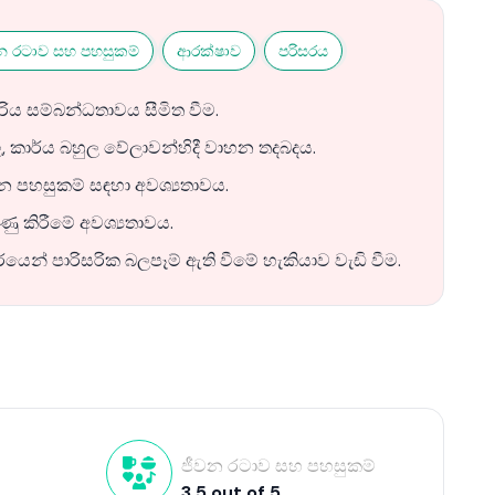
න රටාව සහ පහසුකම්
ආරක්ෂාව
පරිසරය
්රිය සම්බන්ධතාවය සීමිත වීම.
ාර්ය බහුල වේලාවන්හිදී වාහන තදබදය.
පන පහසුකම් සඳහා අවශ්‍යතාවය.
ණු කිරීමේ අවශ්‍යතාවය.
ෙන් පාරිසරික බලපෑම් ඇති වීමේ හැකියාව වැඩි වීම.
ජීවන රටාව සහ පහසුකම්
3.5
out of
5