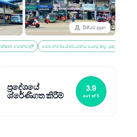
සිතියම් දසුන
 ලක්ෂණ මොනවාද?
මෙම නගරයේ අවධානය යොමු කළ යුතු අංග මොනව
2+
ප්‍රදේශයේ
3.9
ශ්රේණිගත කිරීම්
out of
5