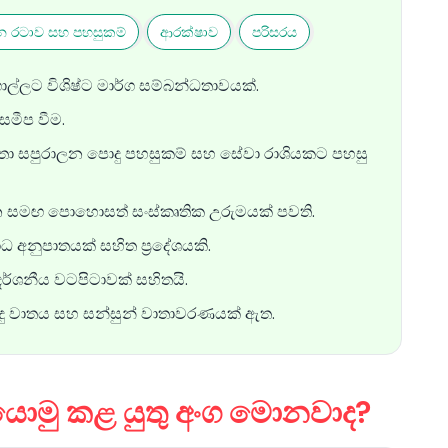
න රටාව සහ පහසුකම්
ආරක්ෂාව
පරිසරය
්ලට විශිෂ්ට මාර්ග සම්බන්ධතාවයක්.
සමීප වීම.
යතා සපුරාලන පොදු පහසුකම් සහ සේවා රාශියකට පහසු
න සමඟ පොහොසත් සංස්කෘතික උරුමයක් පවති.
පරාධ අනුපාතයක් සහිත ප්‍රදේශයකි.
 දර්ශනීය වටපිටාවක් සහිතයි.
ිදු වාතය සහ සන්සුන් වාතාවරණයක් ඇත.
මු කළ යුතු අංග මොනවාද?