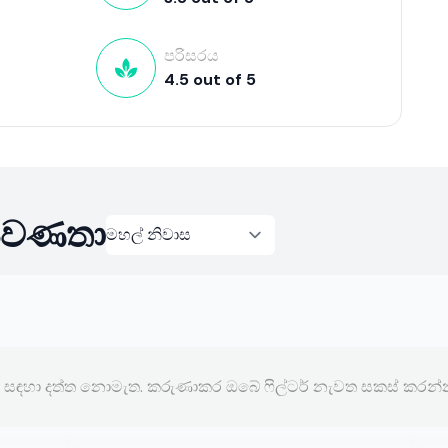
පරිසරය
4.5
out of
5
්‍රවණතා
ර් සඳහා දත්ත නොමැත. කරුණාකර ඔබේ ෆිල්ටර් නැවත සකස් කරන