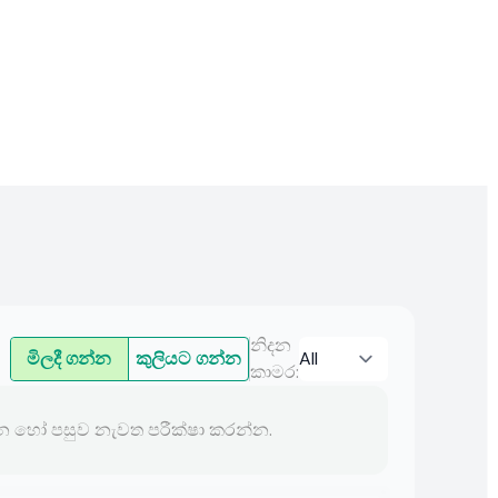
නිදන
මිලදී ගන්න
කුලියට ගන්න
කාමර
:
්න හෝ පසුව නැවත පරීක්ෂා කරන්න.