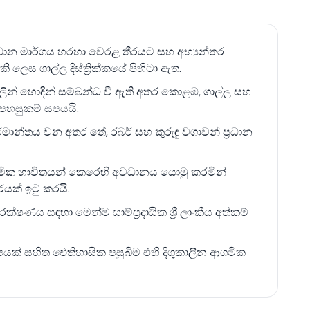
 නොව සාම්ප්‍රදායික ආකර්ශනය හා නවීන පහසුකම්වල
. නගරයේ පිහිටීම සහ එහි වේගවත් සංවර්ධනය,
රධාන මාර්ගය හරහා වෙරළ තීරයට සහ අභ්‍යන්තර
ය ගමනාන්තයක් බවට පත් කරයි.
 ලෙස ගාල්ල දිස්ත්‍රික්කයේ පිහිටා ඇත.
ගවලින් හොඳින් සම්බන්ධ වී ඇති අතර කොළඹ, ගාල්ල සහ
රුමයන් සහ ආර්ථික අවස්ථා සමඟ නාගරික පහසුව සහ
 පහසුකම් සපයයි.
යක් සපයයි. යටිතල පහසුකම් වැඩිදියුණු කිරීම සහ
න්තය වන අතර තේ, රබර් සහ කුරුඳු වගාවන් ප්‍රධාන
ීම සඳහා ඇති උත්සාහයන්, එහි ආකර්ෂණය වැඩි
හ ආයෝජකයින්ට එකසේ ආකර්ෂණීය ගමනාන්තයක් බවට
ාර්මික භාවිතයන් කෙරෙහි අවධානය යොමු කරමින්
ක් ඉටු කරයි.
ෂණය සඳහා මෙන්ම සාම්ප්‍රදායික ශ්‍රී ලාංකීය අත්කම්
පයක් සහිත ඓතිහාසික පසුබිම එහි දිගුකාලීන ආගමික