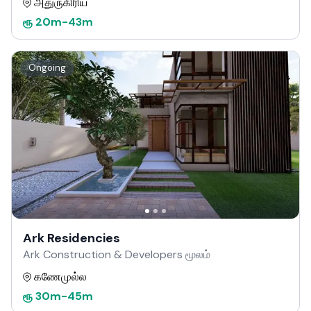
அதுருகிரிய
ரூ
20m
-
43m
Ongoing
Ark Residencies
Ark Construction & Developers மூலம்
கணேமுல்ல
ரூ
30m
-
45m