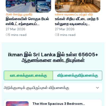
அசல் சொத்து முதலீடு
உள்ளக வடிவமைப்பு மற்றும் வீடு
அ
இலங்கையின் சொகுசு ரியல்
உங்கள் சிறிய வீட்டை மாற்ற 5
இ
எஸ்டேட் சந்தையைப்
உள்துறை வடிவமைப்பு
எ
புரிந்துகொள்வது: வாய்ப்புகள்
ஹேக்குகள்
ப
27 Mar 2026
27 Mar 2026
2
மற்றும் போக்குகள்
5
mins read
3
mins read
ikman இல் Sri Lanka இல் உள்ள 65605+
ஆதனங்களை கண்டறியுங்கள்
வாடகைக்கு
வாடகைக்கு
விற்பனைக்கு
விற்பனைக்கு
The Hive Spacious 3 Bedroom