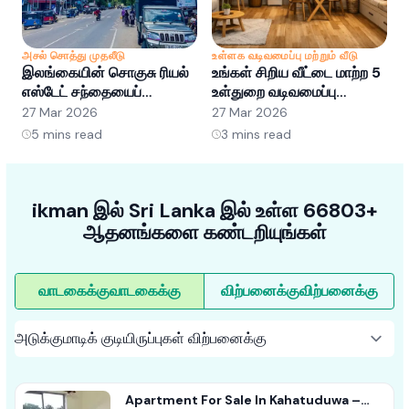
அசல் சொத்து முதலீடு
உள்ளக வடிவமைப்பு மற்றும் வீடு
அ
இலங்கையின் சொகுசு ரியல்
உங்கள் சிறிய வீட்டை மாற்ற 5
இ
எஸ்டேட் சந்தையைப்
உள்துறை வடிவமைப்பு
எ
புரிந்துகொள்வது: வாய்ப்புகள்
ஹேக்குகள்
ப
27 Mar 2026
27 Mar 2026
2
மற்றும் போக்குகள்
5
mins read
3
mins read
ikman இல் Sri Lanka இல் உள்ள 66803+
ஆதனங்களை கண்டறியுங்கள்
வாடகைக்கு
வாடகைக்கு
விற்பனைக்கு
விற்பனைக்கு
Apartment For Sale In Kahatuduwa –