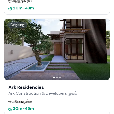
அதுருகிரிய
ரூ
20m
-
43m
Ongoing
Ark Residencies
Ark Construction & Developers மூலம்
கணேமுல்ல
ரூ
30m
-
45m