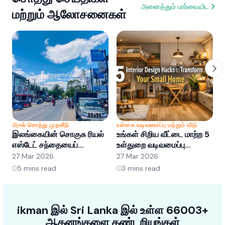
அனைத்தும் பார்வையிட
மற்றும் ஆலோசனைகள்
அசல் சொத்து முதலீடு
உள்ளக வடிவமைப்பு மற்றும் வீடு
அ
இலங்கையின் சொகுசு ரியல்
உங்கள் சிறிய வீட்டை மாற்ற 5
இ
எஸ்டேட் சந்தையைப்
உள்துறை வடிவமைப்பு
எ
புரிந்துகொள்வது: வாய்ப்புகள்
ஹேக்குகள்
ப
27 Mar 2026
27 Mar 2026
2
மற்றும் போக்குகள்
5
mins read
3
mins read
ikman இல் Sri Lanka இல் உள்ள 66003+
ஆதனங்களை கண்டறியுங்கள்