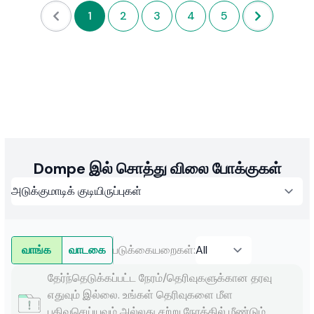
1
2
3
4
5
Sri Lanka இல் சொத்து விலை போக்குகள்
வாங்க
வாடகை
படுக்கையறைகள்
:
தேர்ந்தெடுக்கப்பட்ட நேரம்/தெரிவுகளுக்கான தரவு
எதுவும் இல்லை. உங்கள் தெரிவுகளை மீள
பதிவுசெய்யவும் அல்லது சற்று நேரத்தில் மீண்டும்