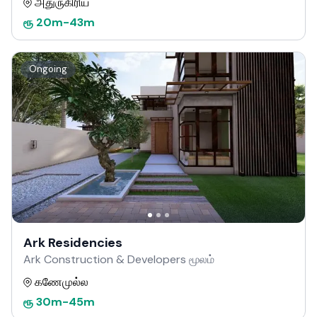
அதுருகிரிய
ரூ
20m
-
43m
Ongoing
Ark Residencies
Ark Construction & Developers மூலம்
கணேமுல்ல
ரூ
30m
-
45m