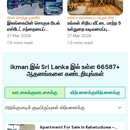
அசல் சொத்து முதலீடு
உள்ளக வடிவமைப்பு மற்றும் வீடு
அ
இலங்கையின் சொகுசு ரியல்
உங்கள் சிறிய வீட்டை மாற்ற 5
இ
எஸ்டேட் சந்தையைப்
உள்துறை வடிவமைப்பு
எ
புரிந்துகொள்வது: வாய்ப்புகள்
ஹேக்குகள்
ப
27 Mar 2026
27 Mar 2026
2
மற்றும் போக்குகள்
5
mins read
3
mins read
ikman இல் Sri Lanka இல் உள்ள 66587+
ஆதனங்களை கண்டறியுங்கள்
வாடகைக்கு
வாடகைக்கு
விற்பனைக்கு
விற்பனைக்கு
Apartment For Sale In Kahatuduwa –