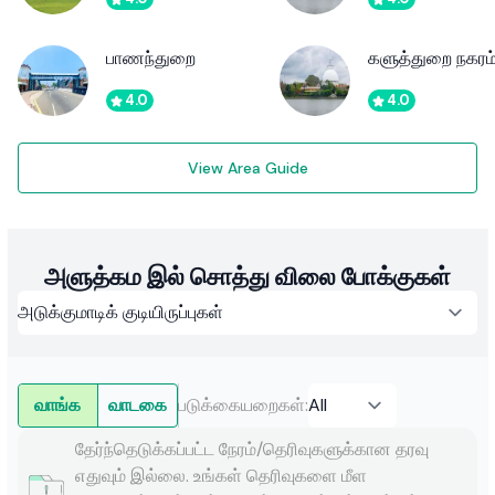
பாணந்துறை
களுத்துறை நகரம
4.0
4.0
View Area Guide
அளுத்கம இல் சொத்து விலை போக்குகள்
வாங்க
வாடகை
படுக்கையறைகள்
:
தேர்ந்தெடுக்கப்பட்ட நேரம்/தெரிவுகளுக்கான தரவு
எதுவும் இல்லை. உங்கள் தெரிவுகளை மீள