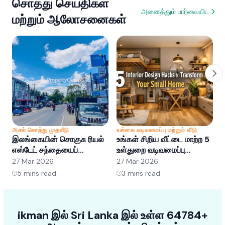
சொத்து செய்திகள்
அனைத்தும் பார்வையிட
மற்றும் ஆலோசனைகள்
அசல் சொத்து முதலீடு
உள்ளக வடிவமைப்பு மற்றும் வீடு
அ
இலங்கையின் சொகுசு ரியல்
உங்கள் சிறிய வீட்டை மாற்ற 5
இ
எஸ்டேட் சந்தையைப்
உள்துறை வடிவமைப்பு
எ
புரிந்துகொள்வது: வாய்ப்புகள்
ஹேக்குகள்
ப
27 Mar 2026
27 Mar 2026
2
மற்றும் போக்குகள்
5
mins read
3
mins read
ikman இல் Sri Lanka இல் உள்ள 64784+