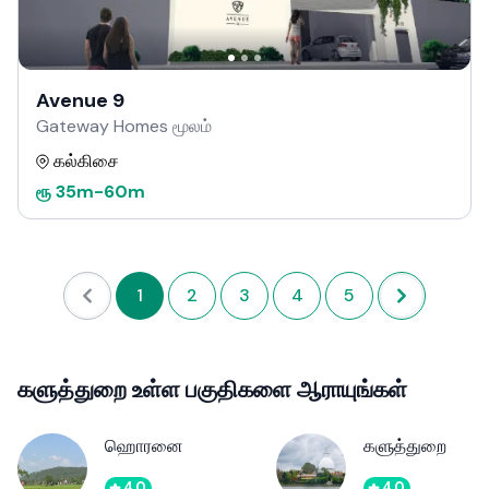
Avenue 9
Gateway Homes மூலம்
கல்கிசை
ரூ
35m
-
60m
1
2
3
4
5
களுத்துறை உள்ள பகுதிகளை ஆராயுங்கள்
ஹொரனை
களுத்துறை
4.0
4.0