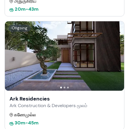
அதுருகிரிய
ரூ
20m
-
43m
Ongoing
Ark Residencies
Ark Construction & Developers மூலம்
கணேமுல்ல
ரூ
30m
-
45m