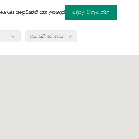
ea Guide
ප්‍රවෘත්ති සහ උපදෙස්
දේපල විකුණන්න
ව්යාපෘති තත්ත්වය