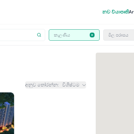
නව ව්යාපෘති
Ar
කැලණිය
මිල පරාසය
අනුව තෝරන්න
:
විශිෂ්ටම