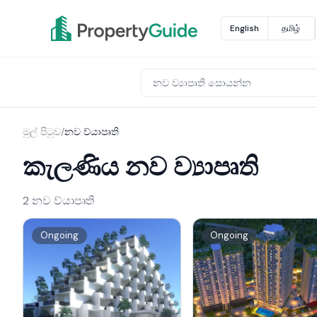
English
தமிழ்
මුල් පිටුව
/
නව ව්යාපෘති
කැලණිය නව ව්‍යාපෘති
2 නව ව්යාපෘති
Ongoing
Ongoing