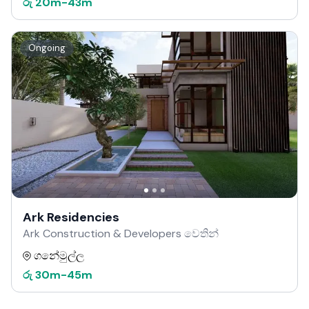
රු
20m
-
43m
Ongoing
Ark Residencies
Ark Construction & Developers වෙතින්
ගනේමුල්ල
රු
30m
-
45m