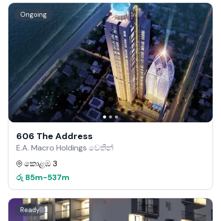
Ongoing
606 The Address
E.A. Macro Holdings වෙතින්
කොළඹ 3
රු
85m
-
537m
Ready