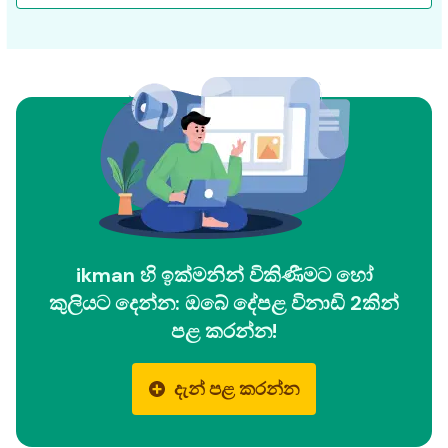
ikman හි ඉක්මනින් විකිණීමට හෝ
කුලියට දෙන්න: ඔබේ දේපළ විනාඩි 2කින්
පළ කරන්න!
දැන් පළ කරන්න