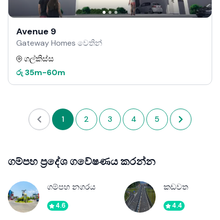
Avenue 9
Gateway Homes වෙතින්
ගල්කිස්ස
රු
35m
-
60m
1
2
3
4
5
ගම්පහ ප්‍රදේශ ගවේෂණය කරන්න
ගම්පහ නගරය
කඩවත
4.6
4.4