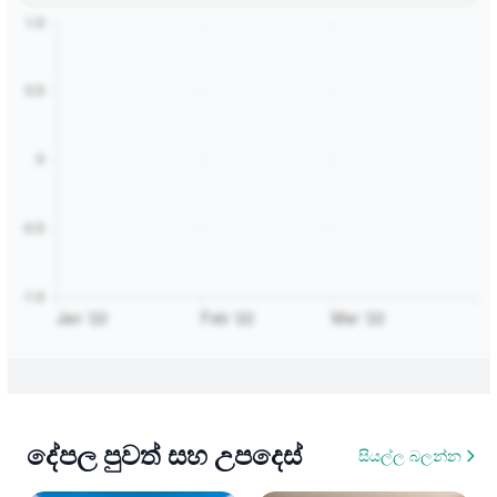
දේපල පුවත් සහ උපදෙස්
සියල්ල බලන්න