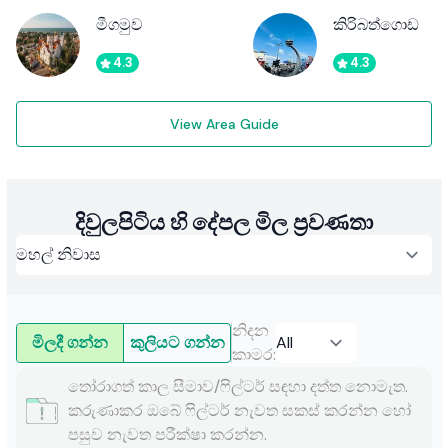
මීගමුව
කිරිබත්ගොඩ
4.3
4.3
View Area Guide
දිවුලපිටිය හි දේපල මිල ප්‍රවණතා
නිදන
මිලදී ගන්න
කුලියට ගන්න
කාමර
:
තෝරාගත් කාල සීමාව/ෆිල්ටර් සඳහා දත්ත නොමැත.
කරුණාකර ඔබේ ෆිල්ටර් නැවත සකස් කරන්න හෝ
පසුව නැවත පරීක්ෂා කරන්න.