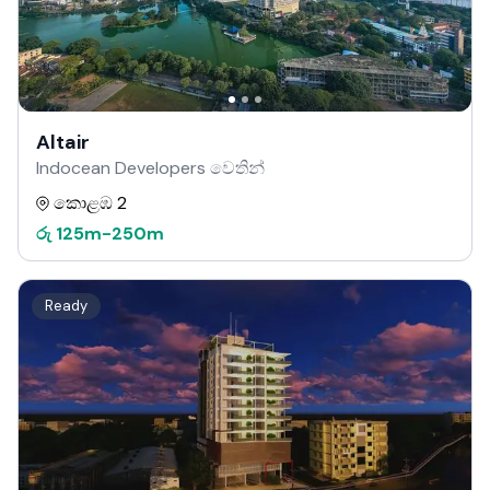
Altair
Indocean Developers වෙතින්
කොළඹ 2
රු
125m
-
250m
Ready