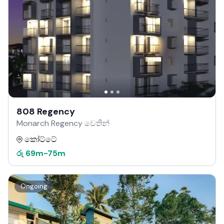
808 Regency
Monarch Regency වෙතින්
කෝට්ටේ
රු
69m
-
75m
Ongoing