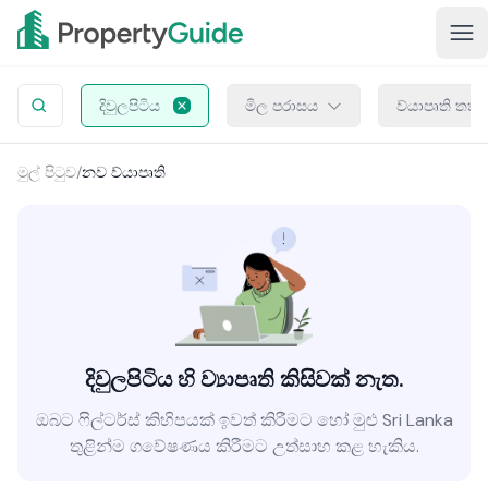
දිවුලපිටිය
මිල පරාසය
ව්යාපෘති තත්
මුල් පිටුව
/
නව ව්යාපෘති
දිවුලපිටිය හි ව්‍යාපෘති කිසිවක් නැත.
ඔබට ෆිල්ටර්ස් කිහිපයක් ඉවත් කිරීමට හෝ මුළු Sri Lanka
තුළින්ම ගවේෂණය කිරීමට උත්සාහ කළ හැකිය.