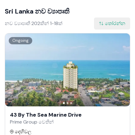
Sri Lanka නව ව්‍යාපෘති
නව ව්‍යාපෘති 202කින් 1-18ක්
තෝරන්න
Ongoing
43 By The Sea Marine Drive
Prime Group වෙතින්
දෙහිවල