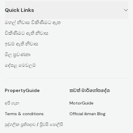
Quick Links
මහල් නිවාස විකිණීමට ඇත
විකිණීමට ඇති නිවාස
ඉඩම් ඇති නිවාස
මිල ප්‍රවණතා
දේපළ මෙවලම්
PropertyGuide
තවත් මාර්ගෝපදේශ
අපි ගැන
MotorGuide
Terms & conditions
Official ikman Blog
පුද්ගලික ප්‍රතිපදාව / ප්‍රිවසි පොලිසි