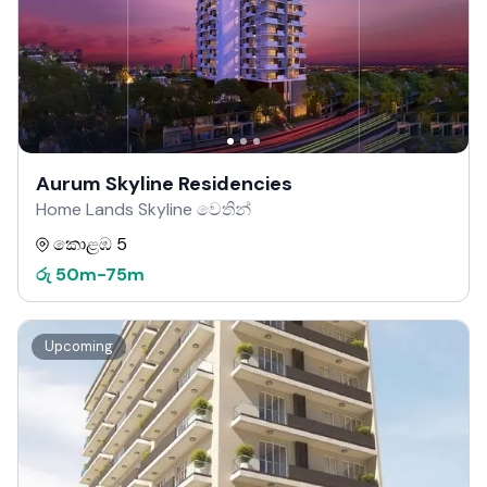
Aurum Skyline Residencies
Home Lands Skyline වෙතින්
කොළඹ 5
රු
50m
-
75m
Upcoming