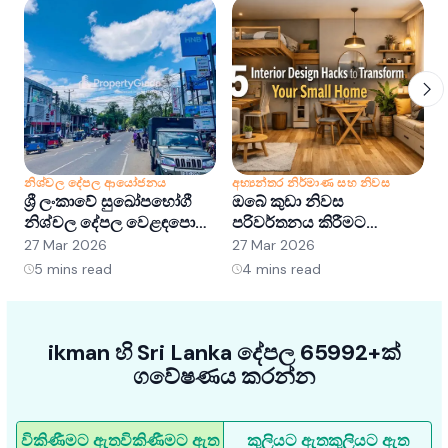
නිශ්චල දේපල ආයෝජනය
අභ්‍යන්තර නිර්මාණ සහ නිවස
න
ශ්‍රී ලංකාවේ සුඛෝපභෝගී
ඔබේ කුඩා නිවස
ශ
නිශ්චල දේපල වෙළඳපොළ
පරිවර්තනය කිරීමට
අවබෝධ කර ගැනීම:
අභ්‍යන්තර සැලසුම් හක්ක
ව
27 Mar 2026
27 Mar 2026
2
අවස්ථා සහ ප්‍රවණතා
5ක්
5
mins read
4
mins read
ikman හි Sri Lanka දේපල 65992+ක්
ගවේෂණය කරන්න
විකිණීමට ඇත
විකිණීමට ඇත
කුලියට ඇත
කුලියට ඇත