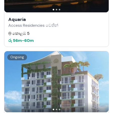
Aquaria
Access Residencies වෙතින්
කොළඹ 5
රු
56m
-
60m
Ongoing