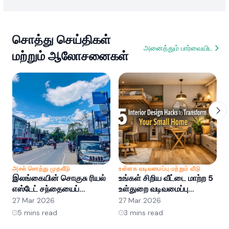
சொத்து செய்திகள்
அனைத்தும் பார்வையிட
மற்றும் ஆலோசனைகள்
அசல் சொத்து முதலீடு
உள்ளக வடிவமைப்பு மற்றும் வீடு
அ
இலங்கையின் சொகுசு ரியல்
உங்கள் சிறிய வீட்டை மாற்ற 5
இ
எஸ்டேட் சந்தையைப்
உள்துறை வடிவமைப்பு
எ
புரிந்துகொள்வது: வாய்ப்புகள்
ஹேக்குகள்
ப
27 Mar 2026
27 Mar 2026
2
மற்றும் போக்குகள்
5
mins read
3
mins read