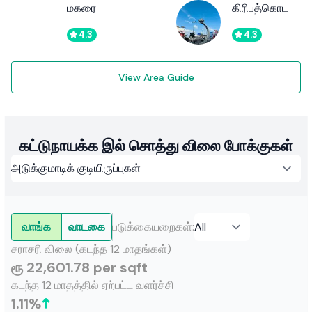
மகரை
கிரிபத்கொட
4.3
4.3
View Area Guide
கட்டுநாயக்க இல் சொத்து விலை போக்குகள்
வாங்க
வாடகை
படுக்கையறைகள்
:
சராசரி விலை (கடந்த 12 மாதங்கள்)
ரூ 22,601.78 per sqft
கடந்த 12 மாதத்தில் ஏற்பட்ட வளர்ச்சி
1.11
%