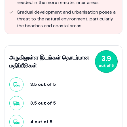
needed in the more remote, inner areas.
Gradual development and urbanisation poses a
threat to the natural environment, particularly
the beaches and coastal areas.
அருகிலுள்ள இடங்கள் தொடர்பான
3.9
மதிப்பீடுகள்
out of
5
3.5
out of
5
3.5
out of
5
4
out of
5