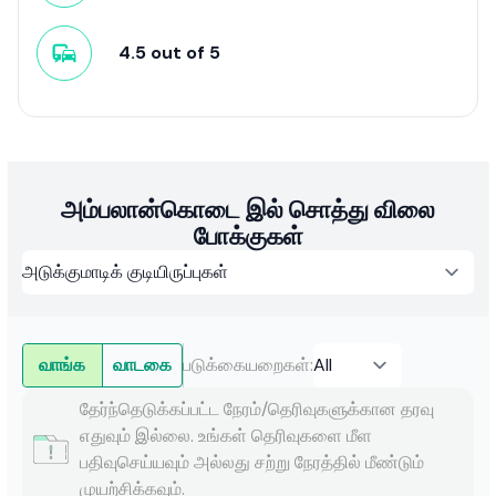
4.5
out of
5
அம்பலான்கொடை இல் சொத்து விலை
போக்குகள்
வாங்க
வாடகை
படுக்கையறைகள்
:
தேர்ந்தெடுக்கப்பட்ட நேரம்/தெரிவுகளுக்கான தரவு
எதுவும் இல்லை. உங்கள் தெரிவுகளை மீள
பதிவுசெய்யவும் அல்லது சற்று நேரத்தில் மீண்டும்
முயற்சிக்கவும்.