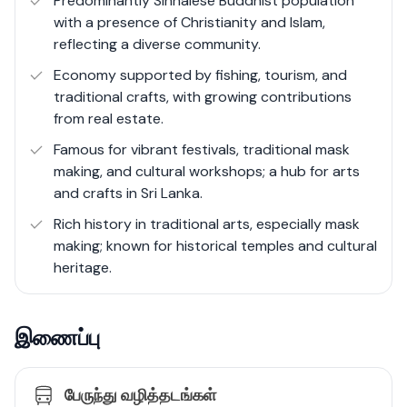
Predominantly Sinhalese Buddhist population
of residents and investors. The recent surge in eco-
with a presence of Christianity and Islam,
friendly and sustainable projects has further enhanced
reflecting a diverse community.
Ambalangoda’s appeal. Its proximity to key urban
Economy supported by fishing, tourism, and
centres like Galle and Colombo also adds to its strategic
traditional crafts, with growing contributions
importance, making it a hub of activity and growth in the
from real estate.
region.
Famous for vibrant festivals, traditional mask
making, and cultural workshops; a hub for arts
and crafts in Sri Lanka.
Rich history in traditional arts, especially mask
making; known for historical temples and cultural
heritage.
இணைப்பு
பேருந்து வழித்தடங்கள்