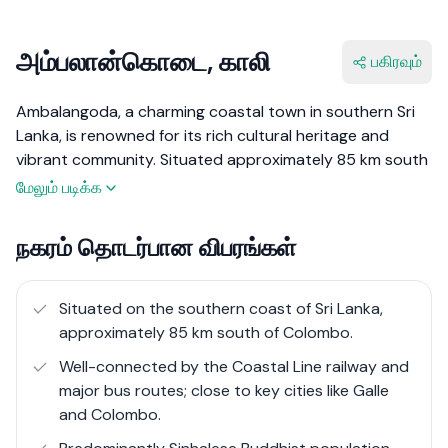
அம்பலான்கொடை, காலி
பகிரவும்
Ambalangoda, a charming coastal town in southern Sri
Lanka, is renowned for its rich cultural heritage and
vibrant community. Situated approximately 85 km south
of Colombo and spanning about 17 sq km, this town
மேலும் படிக்க
offers a unique blend of historical significance and
modern development. Known for its traditional mask
நகரம் தொடர்பான விபரங்கள்
making and vibrant festivals, Ambalangoda presents a
picturesque coastal environment with golden sandy
beaches, making it a desirable location for both living
Situated on the southern coast of Sri Lanka,
and tourism.
approximately 85 km south of Colombo.
Well-connected by the Coastal Line railway and
Real estate in Ambalangoda has been steadily growing,
major bus routes; close to key cities like Galle
with an increasing number of residential and commercial
and Colombo.
developments. The town’s scenic coastal line, coupled
with its cultural attractions, has attracted a diverse mix