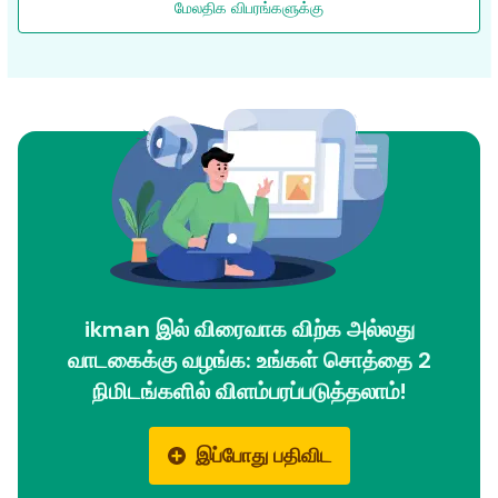
மேலதிக விபரங்களுக்கு
ikman இல் விரைவாக விற்க அல்லது
வாடகைக்கு வழங்க: உங்கள் சொத்தை 2
நிமிடங்களில் விளம்பரப்படுத்தலாம்!
இப்போது பதிவிட