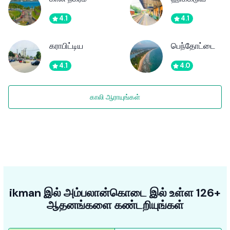
4.1
4.1
கராபிட்டிய
பெந்தோட்டை
4.1
4.0
காலி ஆராயுங்கள்
ikman இல் அம்பலான்கொடை இல் உள்ள 126+
ஆதனங்களை கண்டறியுங்கள்