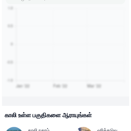
காலி உள்ள பகுதிகளை ஆராயுங்கள்
காலி நகரம்
ஹிக்கடுவ