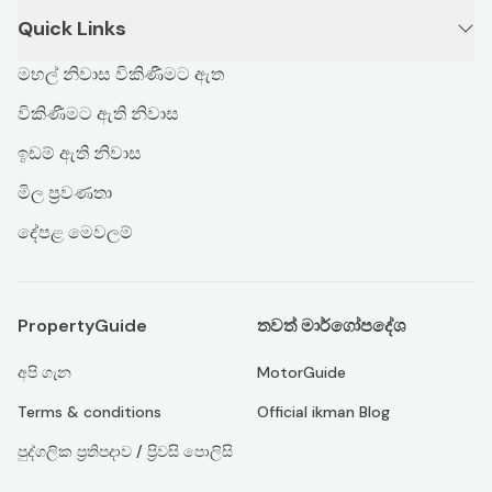
Quick Links
මහල් නිවාස විකිණීමට ඇත
විකිණීමට ඇති නිවාස
ඉඩම් ඇති නිවාස
මිල ප්‍රවණතා
දේපළ මෙවලම්
PropertyGuide
තවත් මාර්ගෝපදේශ
අපි ගැන
MotorGuide
Terms & conditions
Official ikman Blog
පුද්ගලික ප්‍රතිපදාව / ප්‍රිවසි පොලිසි