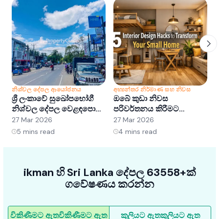
නිශ්චල දේපල ආයෝජනය
අභ්‍යන්තර නිර්මාණ සහ නිවස
න
ශ්‍රී ලංකාවේ සුඛෝපභෝගී
ඔබේ කුඩා නිවස
ශ
නිශ්චල දේපල වෙළඳපොළ
පරිවර්තනය කිරීමට
අවබෝධ කර ගැනීම:
අභ්‍යන්තර සැලසුම් හක්ක
ව
27 Mar 2026
27 Mar 2026
2
අවස්ථා සහ ප්‍රවණතා
5ක්
5
mins read
4
mins read
ikman හි Sri Lanka දේපල 63558+ක්
ගවේෂණය කරන්න
විකිණීමට ඇත
විකිණීමට ඇත
කුලියට ඇත
කුලියට ඇත