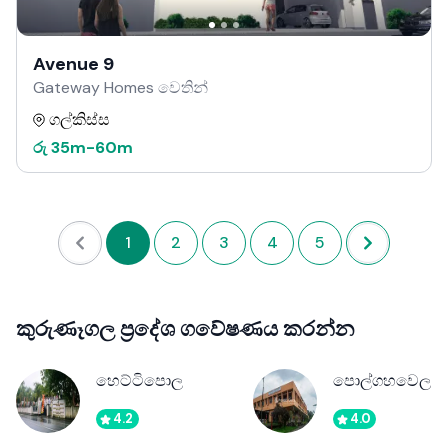
Avenue 9
Gateway Homes වෙතින්
ගල්කිස්ස
රු
35m
-
60m
1
2
3
4
5
කුරුණෑගල ප්‍රදේශ ගවේෂණය කරන්න
හෙට්ටිපොල
පොල්ගහවෙල
4.2
4.0