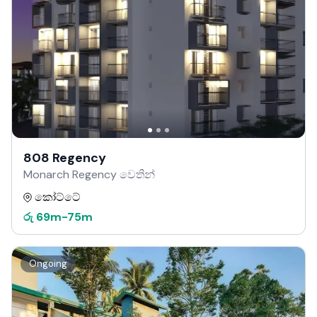
808 Regency
Monarch Regency වෙතින්
කෝට්ටේ
රු
69m
-
75m
Ongoing