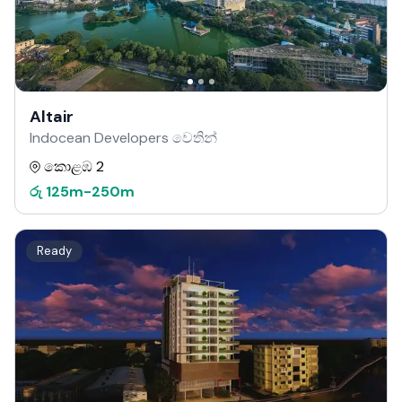
Altair
Indocean Developers වෙතින්
කොළඹ 2
රු
125m
-
250m
Ready