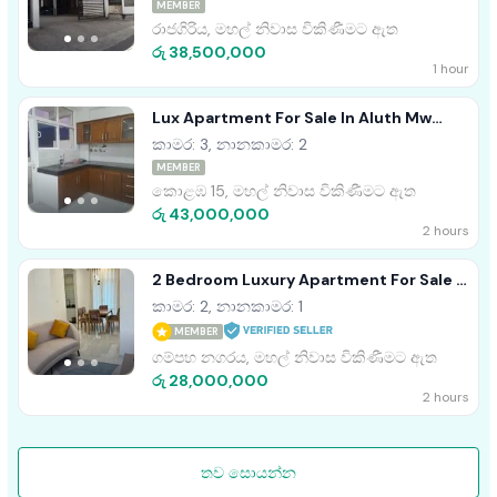
MEMBER
රාජගිරිය, මහල් නිවාස විකිණීමට ඇත
රු 38,500,000
1 hour
Lux Apartment For Sale In Aluth Mw
Kotahena
කාමර: 3, නානකාමර: 2
MEMBER
කොළඹ 15, මහල් නිවාස විකිණීමට ඇත
රු 43,000,000
2 hours
2 Bedroom Luxury Apartment For Sale -
The Palace (EM966)
කාමර: 2, නානකාමර: 1
MEMBER
ගම්පහ නගරය, මහල් නිවාස විකිණීමට ඇත
රු 28,000,000
2 hours
තව සොයන්න