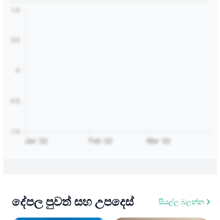
දේපල පුවත් සහ උපදෙස්
සියල්ල බලන්න