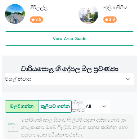
ගිරිඋල්ල
කුලියාපිටිය
3.9
3.9
View Area Guide
වාරියපොළ හි දේපල මිල ප්‍රවණතා
නිදන
මිලදී ගන්න
කුලියට ගන්න
කාමර
:
තෝරාගත් කාල සීමාව/ෆිල්ටර් සඳහා දත්ත නොමැත.
කරුණාකර ඔබේ ෆිල්ටර් නැවත සකස් කරන්න හෝ
පසුව නැවත පරීක්ෂා කරන්න.