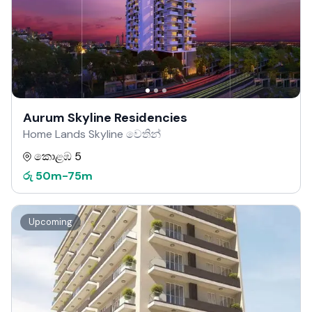
Aurum Skyline Residencies
Home Lands Skyline වෙතින්
කොළඹ 5
රු
50m
-
75m
Upcoming