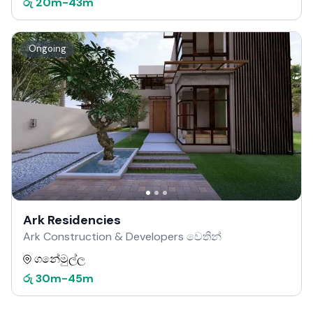
රු
20m
-
43m
Ongoing
Ark Residencies
Ark Construction & Developers වෙතින්
ගනේමුල්ල
රු
30m
-
45m