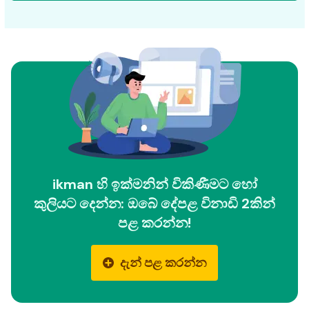
ikman හි ඉක්මනින් විකිණීමට හෝ
කුලියට දෙන්න: ඔබේ දේපළ විනාඩි 2කින්
පළ කරන්න!
දැන් පළ කරන්න