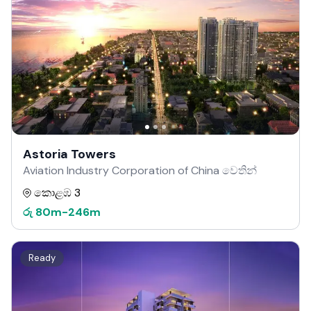
Astoria Towers
Aviation Industry Corporation of China වෙතින්
කොළඹ 3
රු
80m
-
246m
Ready