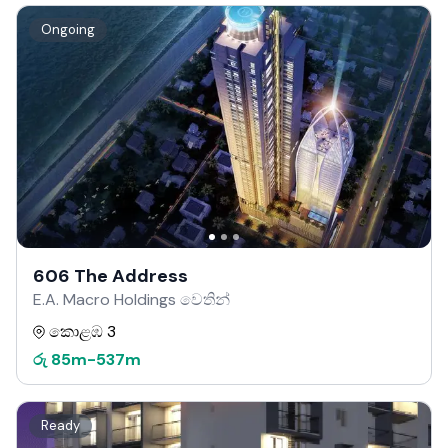
Ongoing
606 The Address
E.A. Macro Holdings වෙතින්
කොළඹ 3
රු
85m
-
537m
Ready