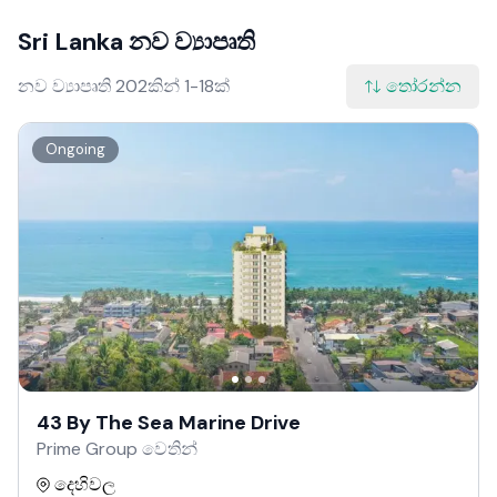
Sri Lanka නව ව්‍යාපෘති
නව ව්‍යාපෘති 202කින් 1-18ක්
තෝරන්න
Ongoing
43 By The Sea Marine Drive
Prime Group වෙතින්
දෙහිවල