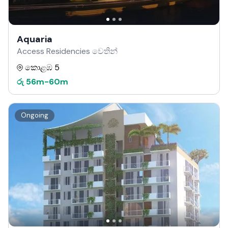
Aquaria
Access Residencies වෙතින්
කොළඹ 5
රු
56m
-
60m
Ongoing