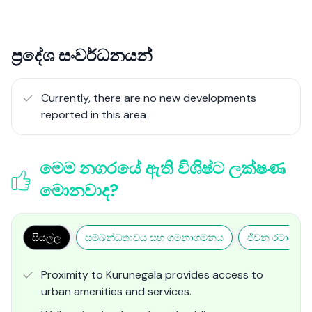
ප්‍රදේශ සංවර්ධනයන්
Currently, there are no new developments
reported in this area
මෙම නගරයේ ඇති විශිෂ්ට ලක්ෂණ
මොනවාද?
සියල්ල
සම්බන්ධතාවය සහ ගමනාගමනය
ජීවන රටාව සහ
Proximity to Kurunegala provides access to
urban amenities and services.