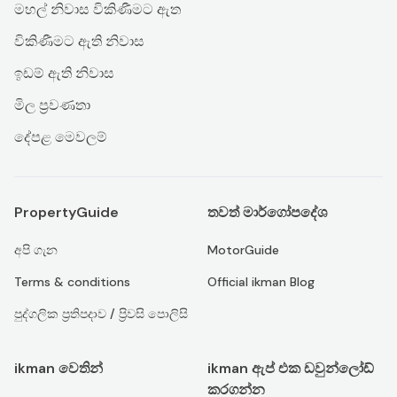
මහල් නිවාස විකිණීමට ඇත
විකිණීමට ඇති නිවාස
ඉඩම් ඇති නිවාස
මිල ප්‍රවණතා
දේපළ මෙවලම්
PropertyGuide
තවත් මාර්ගෝපදේශ
අපි ගැන
MotorGuide
Terms & conditions
Official ikman Blog
පුද්ගලික ප්‍රතිපදාව / ප්‍රිවසි පොලිසි
ikman වෙතින්
ikman ඇප් එක ඩවුන්ලෝඩ්
කරගන්න