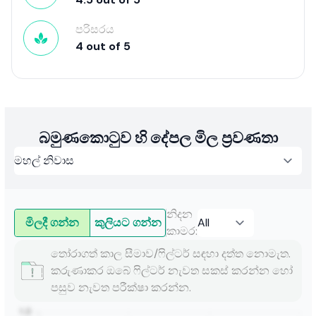
පරිසරය
4
out of
5
බමුණකොටුව හි දේපල මිල ප්‍රවණතා
නිදන
මිලදී ගන්න
කුලියට ගන්න
කාමර
:
තෝරාගත් කාල සීමාව/ෆිල්ටර් සඳහා දත්ත නොමැත.
කරුණාකර ඔබේ ෆිල්ටර් නැවත සකස් කරන්න හෝ
පසුව නැවත පරීක්ෂා කරන්න.