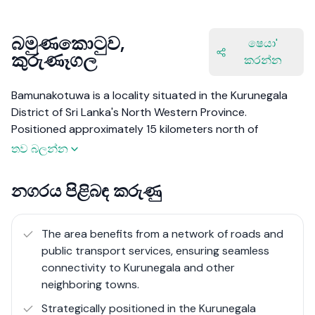
බමුණකොටුව,
ෂෙයා'
කුරුණෑගල
කරන්න
Bamunakotuwa is a locality situated in the Kurunegala
District of Sri Lanka's North Western Province.
Positioned approximately 15 kilometers north of
Kurunegala city, it serves as the administrative center
තව බලන්න
for the Bamunakotuwa Divisional Secretariat. The area is
characterized by its agricultural landscape, with paddy
නගරය පිළිබඳ කරුණු
fields and coconut plantations being predominant.
The community is known for its rich cultural heritage,
The area benefits from a network of roads and
including traditional festivals and religious sites that
public transport services, ensuring seamless
reflect the region's historical significance. The serene
connectivity to Kurunegala and other
environment and proximity to major towns make
neighboring towns.
Bamunakotuwa an appealing destination for those
Strategically positioned in the Kurunegala
seeking a blend of rural tranquility and accessibility.