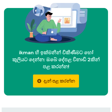
ikman හි ඉක්මනින් විකිණීමට හෝ
කුලියට දෙන්න: ඔබේ දේපළ විනාඩි 2කින්
පළ කරන්න!
දැන් පළ කරන්න