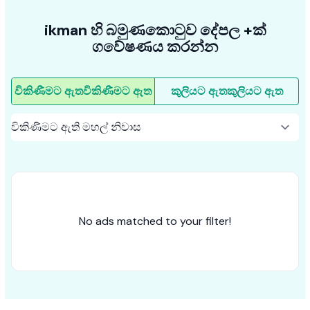
ikman හි බමුණකොටුව දේපල +ක්
ගවේෂණය කරන්න
විකිණීමට ඇත
විකිණීමට ඇත
කුලියට ඇත
කුලියට ඇත
No ads matched to your filter!