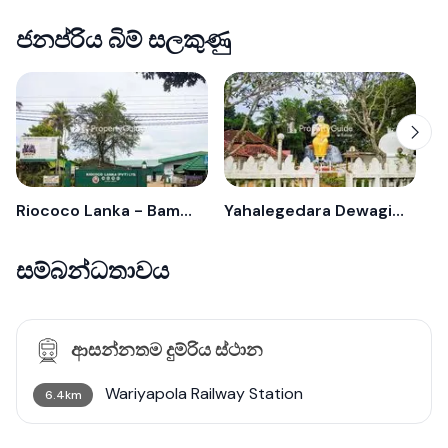
ජනප්රිය බිම් සලකුණු
Riococo Lanka - Bamunakotuwa
Yahalegedara Dewagiri Viharaya - Bamunakotuwa
සම්බන්ධතාවය
ආසන්නතම දුම්රිය ස්ථාන
Wariyapola Railway Station
6.4km