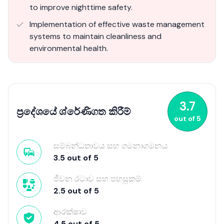
to improve nighttime safety.
Implementation of effective waste management
systems to maintain cleanliness and
environmental health.
3.7
ප්‍රදේශයේ ශ්රේණිගත කිරීම්
out of
5
සම්බන්ධතාවය සහ ගමනාගමනය
3.5
out of
5
ජීවන රටාව සහ පහසුකම්
2.5
out of
5
ආරක්ෂාව
4.5
out of
5