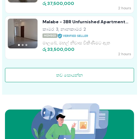
රු 37,500,000
2 hours
Malabe - 3BR Unfurnished Apartment
For Sale • TPM2024DESH
කාමර: 3, නානකාමර: 2
MEMBER
මාලබේ, මහල් නිවාස විකිණීමට ඇත
රු 33,500,000
2 hours
තව සොයන්න