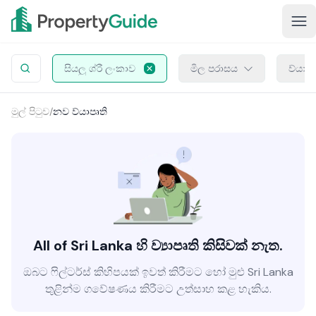
සියලු ශ්රී ලංකාව
මිල පරාසය
ව්යාප
මුල් පිටුව
/
නව ව්යාපෘති
All of Sri Lanka හි ව්‍යාපෘති කිසිවක් නැත.
ඔබට ෆිල්ටර්ස් කිහිපයක් ඉවත් කිරීමට හෝ මුළු Sri Lanka
තුළින්ම ගවේෂණය කිරීමට උත්සාහ කළ හැකිය.