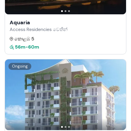
Aquaria
Access Residencies වෙතින්
කොළඹ 5
රු
56m
-
60m
Ongoing