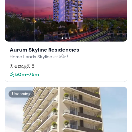
Aurum Skyline Residencies
Home Lands Skyline වෙතින්
කොළඹ 5
රු
50m
-
75m
Upcoming