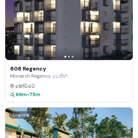
808 Regency
Monarch Regency වෙතින්
කෝට්ටේ
රු
69m
-
75m
Ongoing