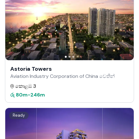
Astoria Towers
Aviation Industry Corporation of China වෙතින්
කොළඹ 3
රු
80m
-
246m
Ready