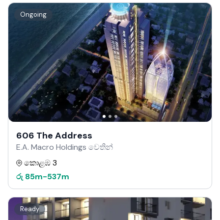
Ongoing
606 The Address
E.A. Macro Holdings වෙතින්
කොළඹ 3
රු
85m
-
537m
Ready