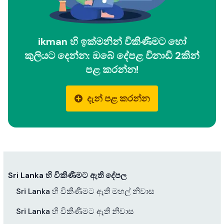
ikman හි ඉක්මනින් විකිණීමට හෝ
කුලියට දෙන්න: ඔබේ දේපළ විනාඩි 2කින්
පළ කරන්න!
දැන් පළ කරන්න
Sri Lanka හි විකිණීමට ඇති දේපල
Sri Lanka හි විකිණීමට ඇති මහල් නිවාස
Sri Lanka හි විකිණීමට ඇති නිවාස