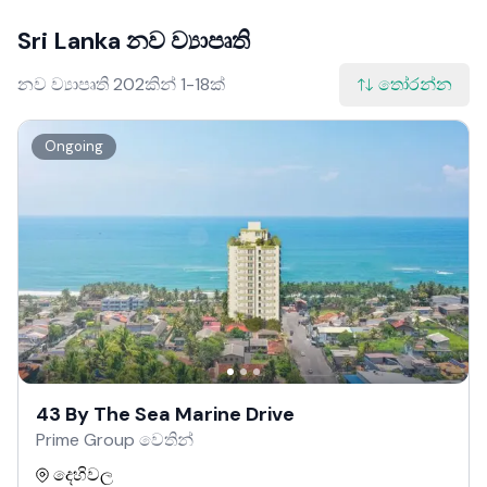
Sri Lanka නව ව්‍යාපෘති
නව ව්‍යාපෘති 202කින් 1-18ක්
තෝරන්න
Ongoing
43 By The Sea Marine Drive
Prime Group වෙතින්
දෙහිවල