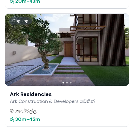
රු
20m
-
43m
Ongoing
Ark Residencies
Ark Construction & Developers වෙතින්
ගනේමුල්ල
රු
30m
-
45m