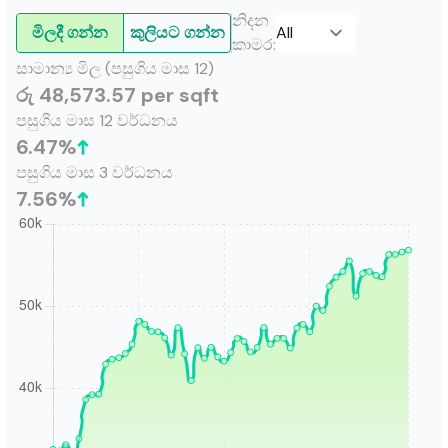
නිදන
මිලදී ගන්න
කුලියට ගන්න
කාමර
:
සාමාන්‍ය මිල (පසුගිය මාස 12)
රු 48,573.57 per sqft
පසුගිය මාස 12 වර්ධනය
6.47
%
පසුගිය මාස 3 වර්ධනය
7.56
%