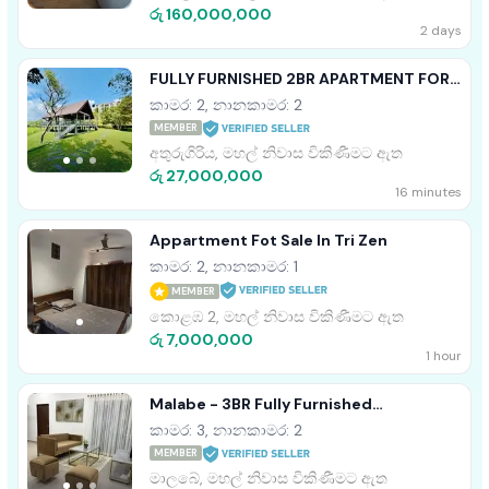
රු 160,000,000
2 days
FULLY FURNISHED 2BR APARTMENT FOR
SALE IN ARIYANA RESORT ATHURUGIRIYA
කාමර: 2, නානකාමර: 2
MEMBER
අතුරුගිරිය, මහල් නිවාස විකිණීමට ඇත
රු 27,000,000
16 minutes
Appartment Fot Sale In Tri Zen
කාමර: 2, නානකාමර: 1
MEMBER
කොළඹ 2, මහල් නිවාස විකිණීමට ඇත
රු 7,000,000
1 hour
Malabe - 3BR Fully Furnished
Apartment For Sale • TPM2024NADEES
කාමර: 3, නානකාමර: 2
MEMBER
මාලබේ, මහල් නිවාස විකිණීමට ඇත