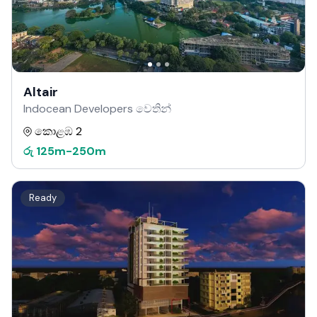
Altair
Indocean Developers වෙතින්
කොළඹ 2
රු
125m
-
250m
Ready