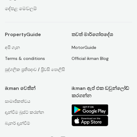
දේපළ මෙවලම්
PropertyGuide
තවත් මාර්ගෝපදේශ
අපි ගැන
MotorGuide
Terms & conditions
Official ikman Blog
පුද්ගලික ප්‍රතිපදාව / ප්‍රිවසි පොලිසි
ikman වෙතින්
ikman ඇප් එක ඩවුන්ලෝඩ්
කරගන්න
සාමාජිකත්වය
දැන්වීම බූස්ට් කරන්න
බැනර් දැන්වීම්