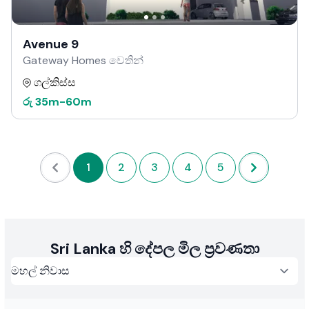
Avenue 9
Gateway Homes වෙතින්
ගල්කිස්ස
රු
35m
-
60m
1
2
3
4
5
Sri Lanka හි දේපල මිල ප්‍රවණතා