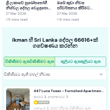
ශ්‍රී ලංකාවේ සුඛෝපභෝගී
ඔබේ කුඩා නිවස
ශ
නිශ්චල දේපල වෙළඳපොළ
පරිවර්තනය කිරීමට
අවබෝධ කර ගැනීම:
අභ්‍යන්තර සැලසුම් හක්ක
ව
27 Mar 2026
27 Mar 2026
2
අවස්ථා සහ ප්‍රවණතා
5ක්
5
mins read
4
mins read
ikman හි Sri Lanka දේපල 66616+ක්
ගවේෂණය කරන්න
විකිණීමට ඇත
විකිණීමට ඇත
කුලියට ඇත
කුලියට ඇත
447 Luna Tower - Furnished Apartment
For Sale A37770
කාමර: 3, නානකාමර: 3
MEMBER
කොළඹ 2, මහල් නිවාස විකිණීමට ඇත