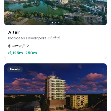
Altair
Indocean Developers වෙතින්
කොළඹ 2
රු
125m
-
250m
Ready