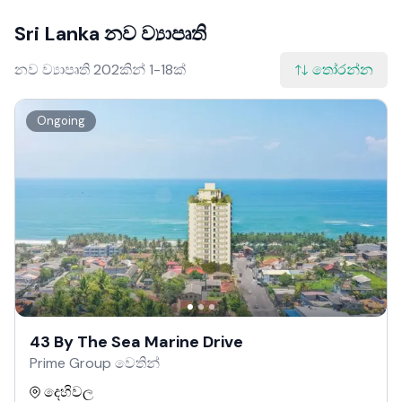
Sri Lanka නව ව්‍යාපෘති
නව ව්‍යාපෘති 202කින් 1-18ක්
තෝරන්න
Ongoing
43 By The Sea Marine Drive
Prime Group වෙතින්
දෙහිවල