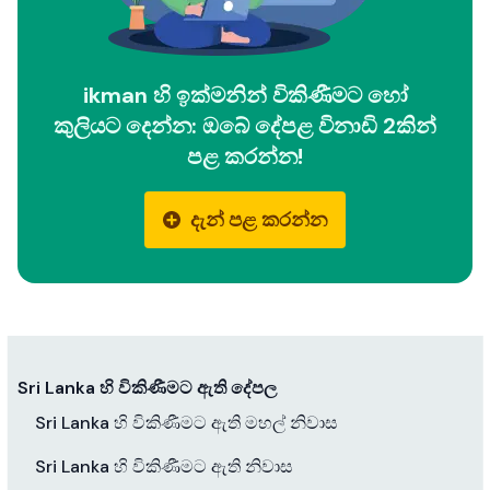
ikman හි ඉක්මනින් විකිණීමට හෝ
කුලියට දෙන්න: ඔබේ දේපළ විනාඩි 2කින්
පළ කරන්න!
දැන් පළ කරන්න
Sri Lanka හි විකිණීමට ඇති දේපල
Sri Lanka හි විකිණීමට ඇති මහල් නිවාස
Sri Lanka හි විකිණීමට ඇති නිවාස