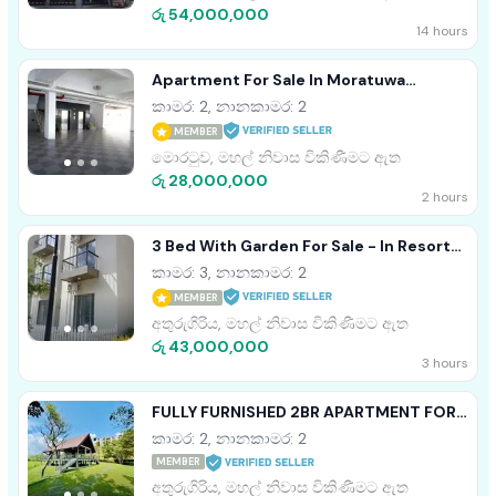
රු 54,000,000
14 hours
Apartment For Sale In Moratuwa
Angulana Station Road
කාමර: 2, නානකාමර: 2
MEMBER
මොරටුව, මහල් නිවාස විකිණීමට ඇත
රු 28,000,000
2 hours
3 Bed With Garden For Sale - In Resort
Apartment
කාමර: 3, නානකාමර: 2
MEMBER
අතුරුගිරිය, මහල් නිවාස විකිණීමට ඇත
රු 43,000,000
3 hours
FULLY FURNISHED 2BR APARTMENT FOR
SALE IN ARIYANA RESORT ATHURUGIRIYA
කාමර: 2, නානකාමර: 2
MEMBER
අතුරුගිරිය, මහල් නිවාස විකිණීමට ඇත