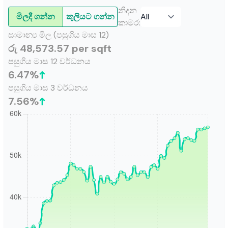
නිදන
මිලදී ගන්න
කුලියට ගන්න
කාමර
:
සාමාන්‍ය මිල (පසුගිය මාස 12)
රු 48,573.57 per sqft
පසුගිය මාස 12 වර්ධනය
6.47
%
පසුගිය මාස 3 වර්ධනය
7.56
%