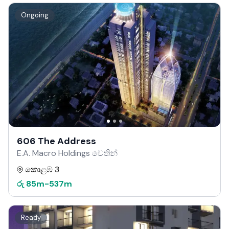
Ongoing
606 The Address
E.A. Macro Holdings වෙතින්
කොළඹ 3
රු
85m
-
537m
Ready