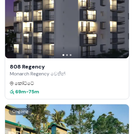
808 Regency
Monarch Regency වෙතින්
කෝට්ටේ
රු
69m
-
75m
Ongoing