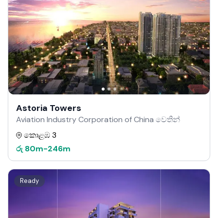
Astoria Towers
Aviation Industry Corporation of China වෙතින්
කොළඹ 3
රු
80m
-
246m
Ready