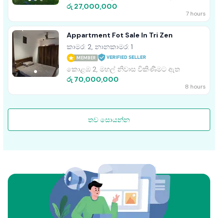
රු 27,000,000
7 hours
Appartment Fot Sale In Tri Zen
කාමර: 2, නානකාමර: 1
MEMBER
කොළඹ 2, මහල් නිවාස විකිණීමට ඇත
රු 70,000,000
8 hours
තව සොයන්න