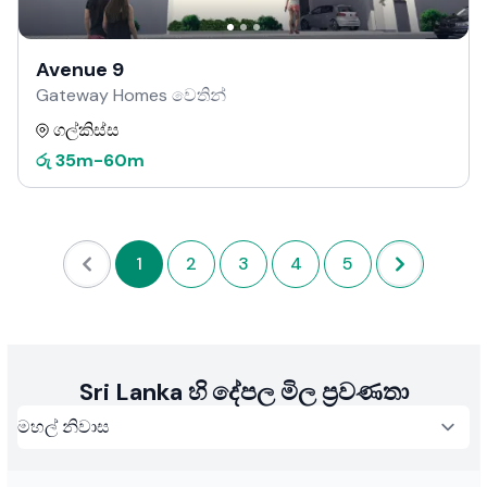
Avenue 9
Gateway Homes වෙතින්
ගල්කිස්ස
රු
35m
-
60m
1
2
3
4
5
Sri Lanka හි දේපල මිල ප්‍රවණතා