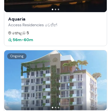
Aquaria
Access Residencies වෙතින්
කොළඹ 5
රු
56m
-
60m
Ongoing