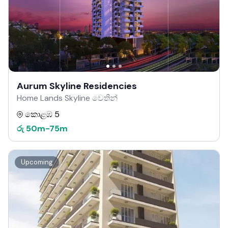
Aurum Skyline Residencies
Home Lands Skyline වෙතින්
කොළඹ 5
රු
50m
-
75m
Upcoming