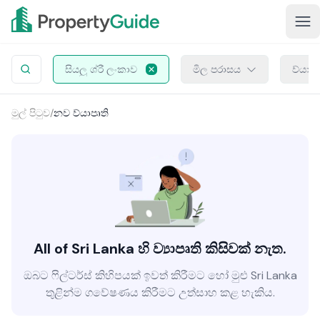
සියලු ශ්රී ලංකාව
මිල පරාසය
ව්යාප
මුල් පිටුව
/
නව ව්යාපෘති
All of Sri Lanka හි ව්‍යාපෘති කිසිවක් නැත.
ඔබට ෆිල්ටර්ස් කිහිපයක් ඉවත් කිරීමට හෝ මුළු Sri Lanka
තුළින්ම ගවේෂණය කිරීමට උත්සාහ කළ හැකිය.