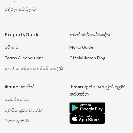
දේපළ මෙවලම්
PropertyGuide
තවත් මාර්ගෝපදේශ
අපි ගැන
MotorGuide
Terms & conditions
Official ikman Blog
පුද්ගලික ප්‍රතිපදාව / ප්‍රිවසි පොලිසි
ikman වෙතින්
ikman ඇප් එක ඩවුන්ලෝඩ්
කරගන්න
සාමාජිකත්වය
දැන්වීම බූස්ට් කරන්න
බැනර් දැන්වීම්