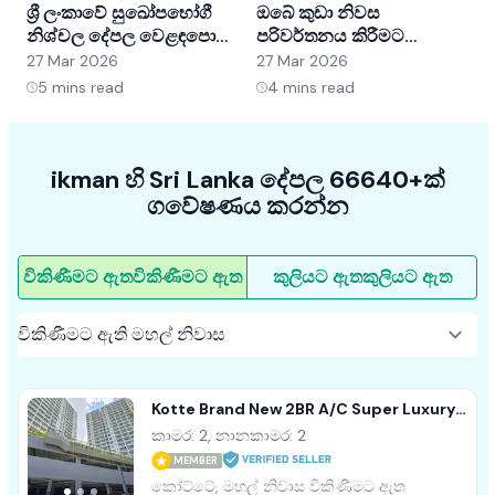
ශ්‍රී ලංකාවේ සුඛෝපභෝගී
ඔබේ කුඩා නිවස
ශ
නිශ්චල දේපල වෙළඳපොළ
පරිවර්තනය කිරීමට
අවබෝධ කර ගැනීම:
අභ්‍යන්තර සැලසුම් හක්ක
ව
27 Mar 2026
27 Mar 2026
2
අවස්ථා සහ ප්‍රවණතා
5ක්
5
mins read
4
mins read
ikman හි Sri Lanka දේපල 66640+ක්
ගවේෂණය කරන්න
විකිණීමට ඇත
විකිණීමට ඇත
කුලියට ඇත
කුලියට ඇත
Kotte Brand New 2BR A/C Super Luxury
Apartment For Sale
කාමර: 2, නානකාමර: 2
MEMBER
කෝට්ටේ, මහල් නිවාස විකිණීමට ඇත