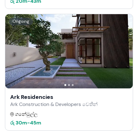
රු
20m
-
43m
Ongoing
Ark Residencies
Ark Construction & Developers වෙතින්
ගනේමුල්ල
රු
30m
-
45m